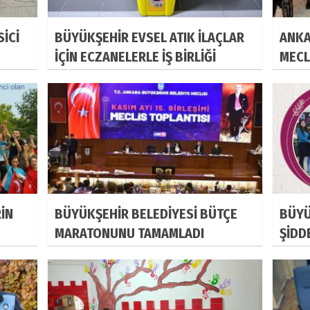
İCİ
BÜYÜKŞEHİR EVSEL ATIK İLAÇLAR
ANKA
İÇİN ECZANELERLE İŞ BİRLİĞİ
MECL
YAPACAK
RİN
BÜYÜKŞEHİR BELEDİYESİ BÜTÇE
BÜYÜ
MARATONUNU TAMAMLADI
ŞİDD