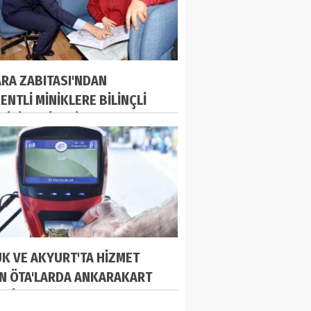
RA ZABITASI'NDAN
ENTLİ MİNİKLERE BİLİNÇLİ
TİCİ SEMİNERİ
K VE AKYURT'TA HİZMET
N ÖTA'LARDA ANKARAKART
Mİ