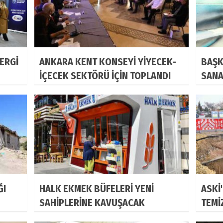
SERGİ
ANKARA KENT KONSEYİ YİYECEK-
BAŞK
İÇECEK SEKTÖRÜ İÇİN TOPLANDI
SANA
ĞI
HALK EKMEK BÜFELERİ YENİ
ASKİ
SAHİPLERİNE KAVUŞACAK
TEMİ