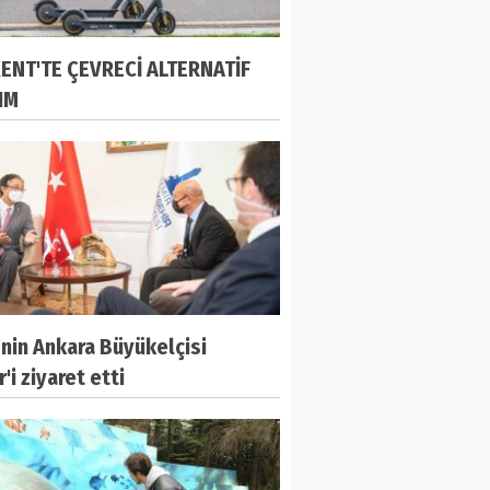
ENT'TE ÇEVRECİ ALTERNATİF
IM
nin Ankara Büyükelçisi
'i ziyaret etti