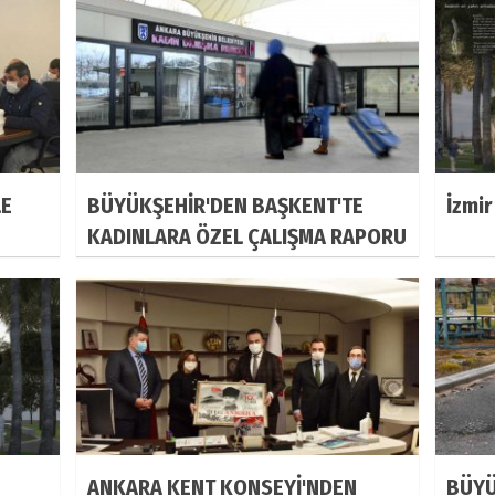
LE
BÜYÜKŞEHİR'DEN BAŞKENT'TE
İzmir
KADINLARA ÖZEL ÇALIŞMA RAPORU
ANKARA KENT KONSEYİ'NDEN
BÜYÜ