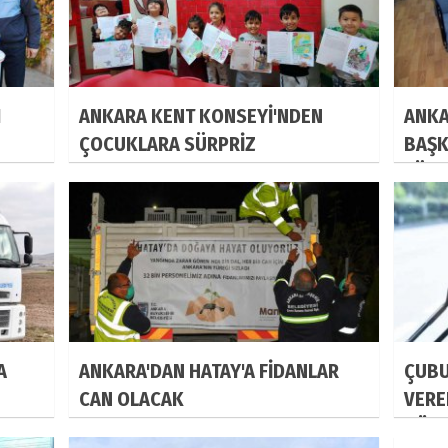
I
ANKARA KENT KONSEYİ'NDEN
ANKA
ÇOCUKLARA SÜRPRİZ
BAŞK
TÜKE
A
ANKARA'DAN HATAY'A FİDANLAR
ÇUBU
CAN OLACAK
VERE
DÖNE