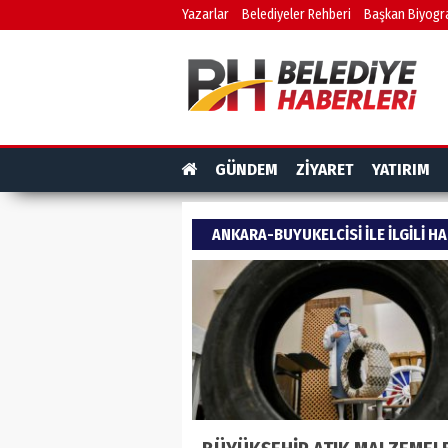
Yazarlar
Belediyeler Rehberi
Başkan Biyogra
GÜNDEM
ZİYARET
YATIRIM
ANKARA-BUYUKELCISI ILE ILGILI H