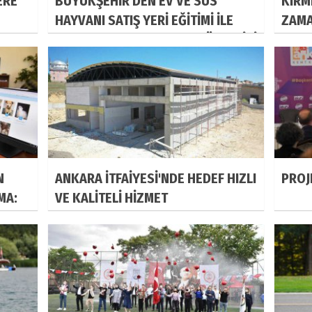
ERE
BÜYÜKŞEHİR'DEN EV VE SÜS
KIRM
HAYVANI SATIŞ YERİ EĞİTİMİ İLE
ZAMA
YEREL HAYVAN KORUMA GÖREVLİSİ
EĞİTİMİ
N
ANKARA İTFAİYESİ'NDE HEDEF HIZLI
PROJ
MA:
VE KALİTELİ HİZMET