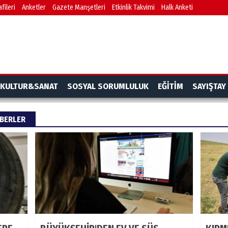
fileri
Anketler
Gazete Manşetleri
Etkinlik Takvimi
Halk Anketi
KULTUR&SANAT
SOSYAL SORUMLULUK
EĞİTİM
SAYIŞTAY
ABERLER