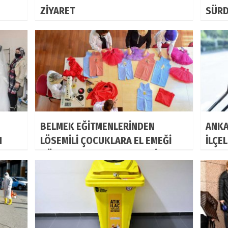
ZİYARET
SÜR
BELMEK EĞİTMENLERİNDEN
ANKA
M
LÖSEMİLİ ÇOCUKLARA EL EMEĞİ
İLÇE
GÖZ NURU YILBAŞI KIYAFETİ