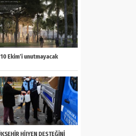
 10 Ekim’i unutmayacak
KŞEHİR HİJYEN DESTEĞİNİ