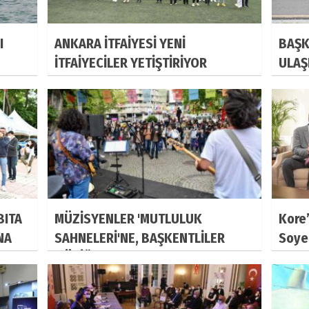
I
ANKARA İTFAİYESİ YENİ
BAŞK
İTFAİYECİLER YETİŞTİRİYOR
ULAŞ
BITA
MÜZİSYENLER 'MUTLULUK
Kore’
NA
SAHNELERİ'NE, BAŞKENTLİLER
Soyer
MÜZİĞE KAVUŞTU