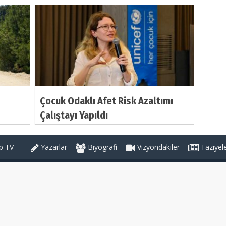
Çocuk Odaklı Afet Risk Azaltımı
Çalıştayı Yapıldı
 TV
Yazarlar
Biyografi
Vizyondakiler
Taziyel
Haber Kategorileri
GÜNDEM
ZİYARET
ileri
YATIRIM
KULTUR&SANAT
tikası
SOSYAL
SORUMLULUK
EĞİTİM