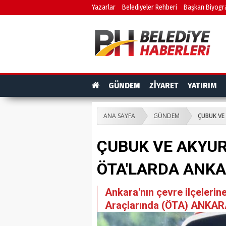
Yazarlar
Belediyeler Rehberi
Başkan Biyogra
GÜNDEM
ZİYARET
YATIRIM
ANA SAYFA
GÜNDEM
ÇUBUK VE
ÇUBUK VE AKYUR
ÖTA'LARDA ANK
Ankara'nın çevre ilçelerin
Araçlarında (ÖTA) ANKARA