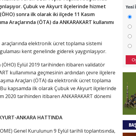
laşıyor. Çubuk ve Akyurt ilçelerinde hizmet
Yeni 
Mezar
ÖHO) sonra ilk olarak iki ilçede 11 Kasım
bıra
şıma Araçlarında (ÖTA) da ANKARAKART kullanımı
Sult
NEC
 araçlarında elektronik ücret toplama sistemi
BAŞYA
ulaması kent genelinde giderek yaygınlaşıyor.
önem
O
(ÖHO) Eylül 2019 tarihinden itibaren validatör
RT kullanımına geçmesinin ardından çevre ilçelere
Ziy
aşıma Araçları (ÖTA) da elektronik ücret toplama
 Bu kapsamda ilk olarak Çubuk ve Akyurt ilçelerinde
İKLİM
DÜNY
sım 2020 tarihinden itibaren ANKARAKART dönemi
YAPI
HÜS
 AKYURT-ANKARA HATTINDA
BAŞ
Kapka
E) Genel Kurulunun 9 Eylül tarihli toplantısında,