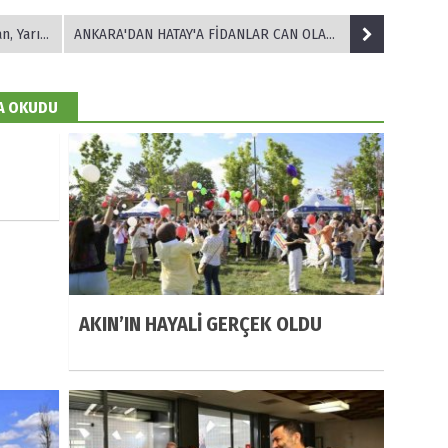
n Nefes'
ANKARA'DAN HATAY'A FİDANLAR CAN OLACAK
DA OKUDU
AKIN’IN HAYALİ GERÇEK OLDU