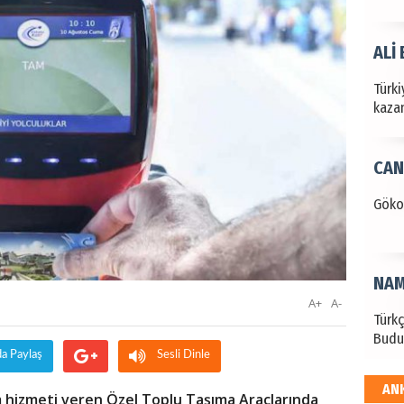
ALİ
Türki
kazan
CAN
Göko
NAM
A+
A-
Türk
Budu
da Paylaş
Sesli Dinle
AN
EKR
ım hizmeti veren Özel Toplu Taşıma Araçlarında