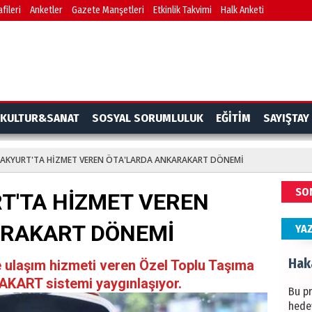
fileri
Anketler
Gazete Manşetleri
Etkinlik Takvimi
Halk Anketi
BAŞYA
önem
Ziy
İKLİM
KULTUR&SANAT
SOSYAL SORUMLULUK
EĞİTİM
SAYIŞTAY
DÜNY
YAPI
 AKYURT'TA HİZMET VEREN ÖTA'LARDA ANKARAKART DÖNEMİ
HÜS
SO
T'TA HİZMET VEREN
Kapka
ARAKART DÖNEMİ
YA
Hak
e ulaşım hizmeti veren Özel Toplu Taşıma
KART sistemi yaygınlaşıyor.
Bu pr
hede