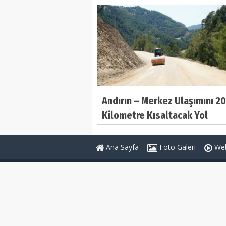
Andırın – Merkez Ulaşımını 20
Kilometre Kısaltacak Yol
Tamamlanıyor
Ana Sayfa
Foto Galeri
Web
Genel Bağlantılar
Sayfalar
Belediyeler Rehberi
Anketler
Köşe Yazarları
İletişim Bilg
RSS
Gizlilik Poli
Sitene Ekle
Künye