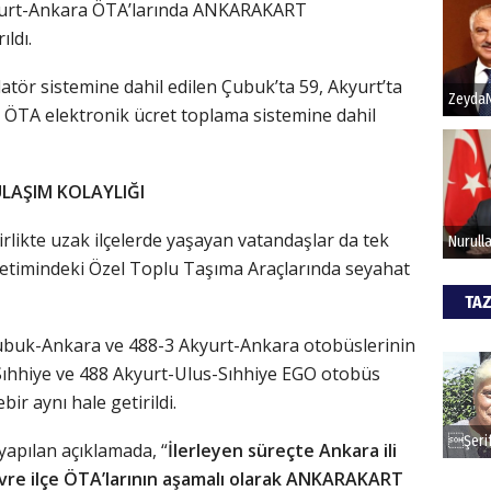
yurt-Ankara ÖTA’larında ANKARAKART
ldı.
Hak
datör sistemine dahil edilen Çubuk’ta 59, Akyurt’ta
Bu pr
 ÖTA elektronik ücret toplama sistemine dahil
hede
ULAŞIM KOLAYLIĞI
ALİ
likte uzak ilçelerde yaşayan vatandaşlar da tek
Türki
etimindeki Özel Toplu Taşıma Araçlarında seyahat
kazan
TAZ
CAN
ubuk-Ankara ve 488-3 Akyurt-Ankara otobüslerinin
ıhhiye ve 488 Akyurt-Ulus-Sıhhiye EGO otobüs
Göko
bir aynı hale getirildi.
apılan açıklamada, “
İlerleyen süreçte Ankara ili
vre ilçe ÖTA’larının aşamalı olarak ANKARAKART