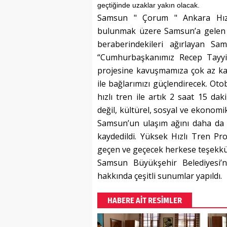
geçtiğinde uzaklar yakın olacak.
Samsun " Çorum " Ankara Hızlı 
bulunmak üzere Samsun’a gelen 
beraberindekileri ağırlayan Sa
“Cumhurbaşkanımız Recep Tayyip
projesine kavuşmamıza çok az kal
ile bağlarımızı güçlendirecek. Oto
hızlı tren ile artık 2 saat 15 da
değil, kültürel, sosyal ve ekonomik 
Samsun’un ulaşım ağını daha da 
kaydedildi. Yüksek Hızlı Tren Pr
geçen ve geçecek herkese teşekkü
Samsun Büyükşehir Belediyesi’nd
hakkında çeşitli sunumlar yapıldı.
HABERE AİT RESİMLER