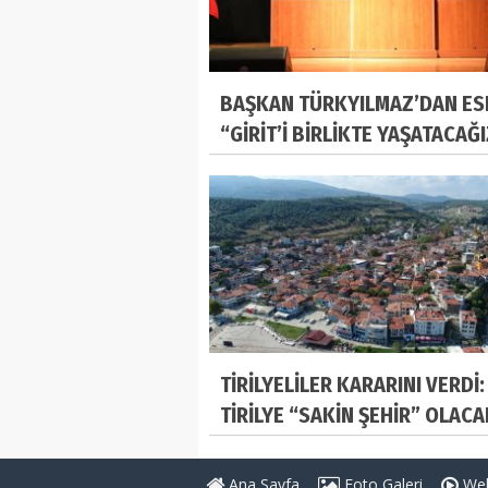
BAŞKAN TÜRKYILMAZ’DAN ES
“GİRİT’İ BİRLİKTE YAŞATACAĞ
TİRİLYELİLER KARARINI VERDİ:
TİRİLYE “SAKİN ŞEHİR” OLACA
Ana Sayfa
Foto Galeri
Web