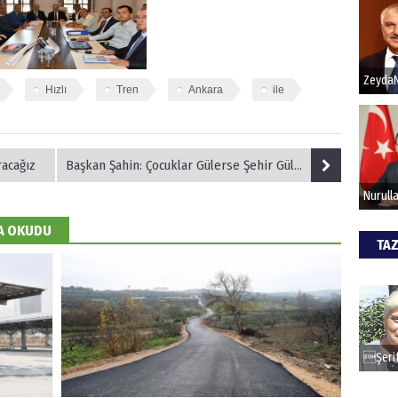
Hak
Bu pr
Hızlı
Tren
Ankara
ile
hede
ALİ
racağız
Başkan Şahin: Çocuklar Gülerse Şehir Güler
Türki
kazan
DA OKUDU
TAZ
CAN
Göko