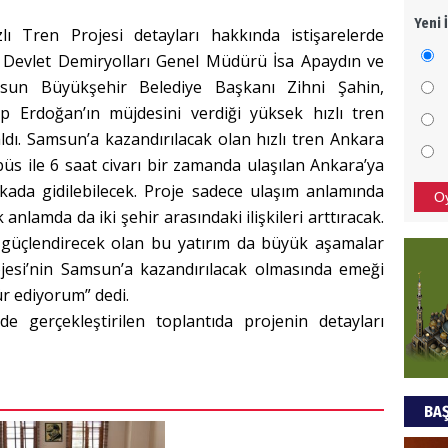
Yeni 
Tren Projesi detayları hakkında istişarelerde
Mezar
bıra
Devlet Demiryolları Genel Müdürü İsa Apaydın ve
Sult
msun Büyükşehir Belediye Başkanı Zihni Şahin,
 Erdoğan’ın müjdesini verdiği yüksek hızlı tren
NEC
dı. Samsun’a kazandırılacak olan hızlı tren Ankara
BAŞYA
büs ile 6 saat civarı bir zamanda ulaşılan Ankara’ya
önem
kikada gidilebilecek. Proje sadece ulaşım anlamında
O
anlamda da iki şehir arasındaki ilişkileri arttıracak.
güçlendirecek olan bu yatırım da büyük aşamalar
Ziy
ojesi’nin Samsun’a kazandırılacak olmasında emeği
İKLİM
r ediyorum” dedi.
DÜNY
e gerçekleştirilen toplantıda projenin detayları
YAPI
HÜS
BAŞ
Kapka