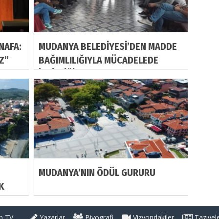
NAFA:
MUDANYA BELEDİYESİ’DEN MADDE
IZ”
BAĞIMLILIĞIYLA MÜCADELEDE
İŞBİRLİĞİ
MUDANYA’NIN ÖDÜL GURURU
K
 TV
Yazarlar
Biyografi
Vizyondakiler
Taziyel