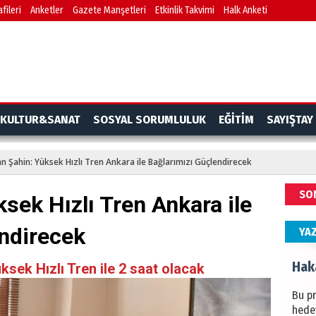
fileri
Anketler
Gazete Manşetleri
Etkinlik Takvimi
Halk Anketi
BAŞYA
önem
Ziy
İKLİM
KULTUR&SANAT
SOSYAL SORUMLULUK
EĞİTİM
SAYIŞTAY
DÜNY
YAPI
n Şahin: Yüksek Hızlı Tren Ankara ile Bağlarımızı Güçlendirecek
HÜS
SO
sek Hızlı Tren Ankara ile
Kapka
endirecek
YA
Hak
sek Hızlı Tren ile 2 saat olacak
Bu pr
hede