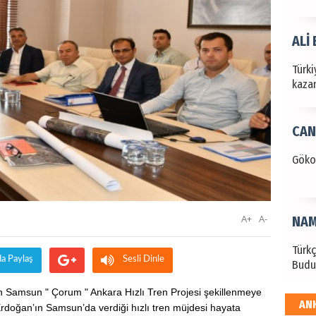
ALİ
Türki
kazan
CAN
Göko
A+
A-
NAM
Türk
da Paylaş
Sesli Dinle
Budu
len Samsun " Çorum " Ankara Hızlı Tren Projesi şekillenmeye
AN
doğan’ın Samsun’da verdiği hızlı tren müjdesi hayata
EKR