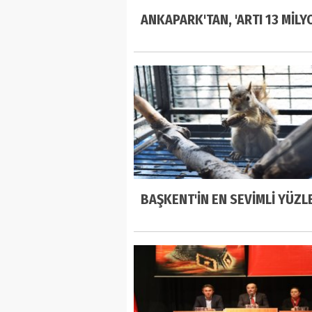
ANKAPARK'TAN, 'ARTI 13 MİLYO
BAŞKENT'İN EN SEVİMLİ YÜZL