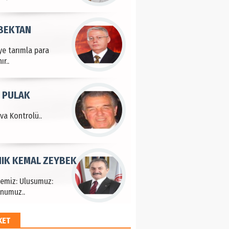
 BEKTAN
ye tarımla para
ır..
 PULAK
va Kontrolü..
IK KEMAL ZEYBEK
çemiz: Ulusumuz:
numuz..
KET
EM HAYRİ PEKER