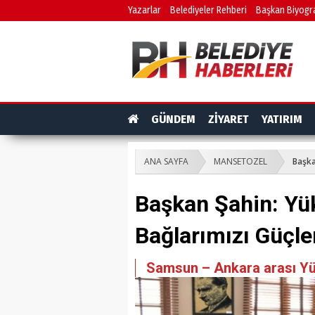
Yazarlar
Belediyeler Rehberi
Başkan Biyogra
GÜNDEM
ZİYARET
YATIRIM
ANA SAYFA
MANSETOZEL
Başka
Başkan Şahin: Yük
Bağlarımızı Güçl
Samsun – Ankara arası Yük