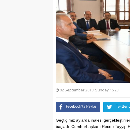
02 September 2018, Sunday 16:23
Facebook'ta Paylaş
Twitter'
Geçtiğimiz aylarda ihalesi gerçekleştiri
başladı. Cumhurbaşkanı Recep Tayyip Er