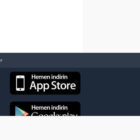
er
eya kaynak gösterilmeden kullanılamaz.