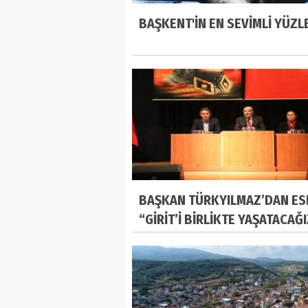
BAŞKENT'İN EN SEVİMLİ YÜZL
BAŞKAN TÜRKYILMAZ’DAN ES
“GİRİT’İ BİRLİKTE YAŞATACAĞ