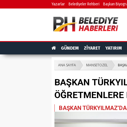
Yazarlar
Belediyeler Rehberi
Başkan Biyogra
GÜNDEM
ZİYARET
YATIRIM
ANA SAYFA
MANSETOZEL
BAŞK
BAŞKAN TÜRKYI
ÖĞRETMENLERE 
BAŞKAN TÜRKYILMAZ’DA