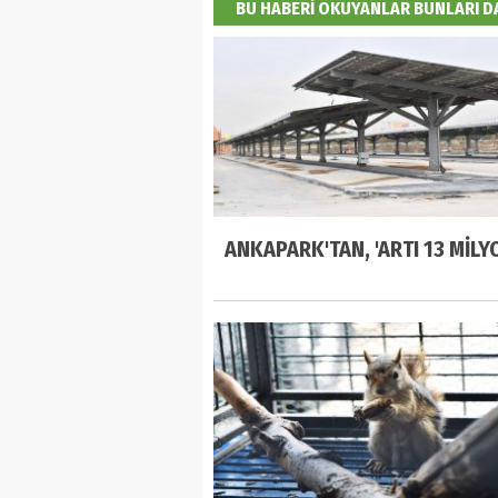
BU HABERİ OKUYANLAR BUNLARI 
ANKAPARK'TAN, 'ARTI 13 MİLYO