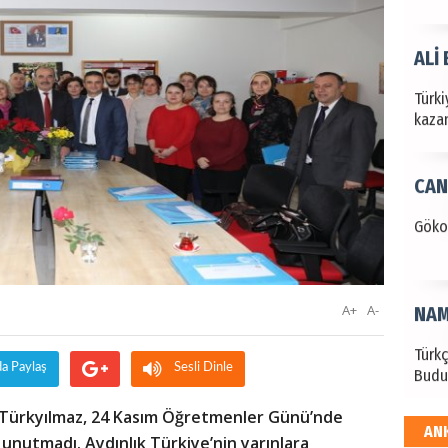
ALİ
Türki
kazan
CAN
Göko
A+
A-
NAM
Türk
da Paylaş
Sesli Dinle
Budu
 Türkyılmaz, 24 Kasım Öğretmenler Günü’nde
AN
EKR
 unutmadı.
Aydınlık Türkiye’nin yarınlara