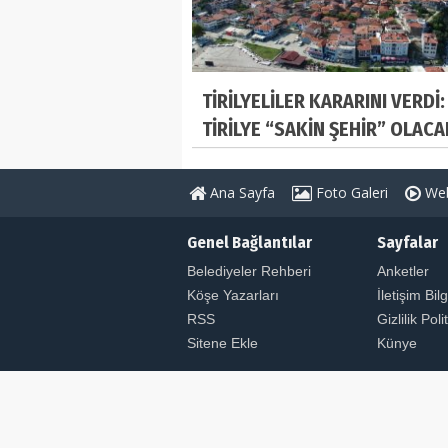
TİRİLYELİLER KARARINI VERDİ:
TİRİLYE “SAKİN ŞEHİR” OLACA
Ana Sayfa
Foto Galeri
Web
Genel Bağlantılar
Sayfalar
Belediyeler Rehberi
Anketler
Köşe Yazarları
İletişim Bilg
RSS
Gizlilik Poli
Sitene Ekle
Künye
© Copyright 2026 ULUSAL HABER AJANSI. Tüm Hakl