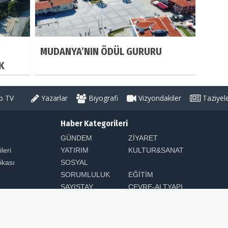
MUDANYA’NIN ÖDÜL GURURU
K
 TV
Yazarlar
Biyografi
Vizyondakiler
Taziyel
Haber Kategorileri
GÜNDEM
ZİYARET
ileri
YATIRIM
KULTUR&SANAT
tikası
SOSYAL
SORUMLULUK
EĞİTİM
SAYIŞTAY
ÇEVRE-ALTYAPI
arı Saklıdır. Sitemizdeki yazı, resim ve haberlerin her hakkı saklıdır. İzinsiz v