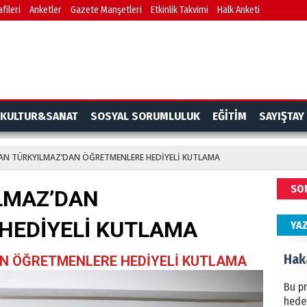
fileri
Anketler
Gazete Manşetleri
Etkinlik Takvimi
Halk Anketi
BAŞYA
önem
Ziy
İKLİM
KULTUR&SANAT
SOSYAL SORUMLULUK
EĞİTİM
SAYIŞTAY
DÜNY
YAPI
AN TÜRKYILMAZ’DAN ÖĞRETMENLERE HEDİYELİ KUTLAMA
HÜS
SO
LMAZ’DAN
Kapka
HEDİYELİ KUTLAMA
YA
Hak
N ÖĞRETMENLERE HEDİYELİ KUTLAMA
Bu pr
hede