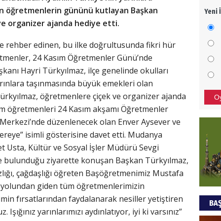
an öğretmenlerin gününü kutlayan Başkan
Yeni 
Mezar
e organizer ajanda hediye etti.
bıra
Sult
ne rehber edinen, bu ilke doğrultusunda fikri hür
ğretmenler, 24 Kasım Öğretmenler Günü’nde
NEC
anı Hayri Türkyılmaz, ilçe genelinde okulları
BAŞYA
 yarınlara taşınmasında büyük emekleri olan
önem
rkyılmaz, öğretmenlere çiçek ve organizer ajanda
O
tüm öğretmenleri 24 Kasım akşamı Öğretmenler
Merkezi’nde düzenlenecek olan Enver Aysever ve
Ziy
eye” isimli gösterisine davet etti. Mudanya
İKLİM
t Usta, Kültür ve Sosyal İşler Müdürü Sevgi
DÜNY
e bulunduğu ziyarette konuşan Başkan Türkyılmaz,
YAPI
zlığı, çağdaşlığı öğreten Başöğretmenimiz Mustafa
HÜS
 yolundan giden tüm öğretmenlerimizin
min fırsatlarından faydalanarak nesiller yetiştiren
BAŞ
Kapka
şığınız yarınlarımızı aydınlatıyor, iyi ki varsınız”