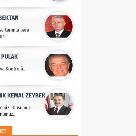
 BEKTAN
ye tarımla para
ır..
 PULAK
va Kontrolü..
IK KEMAL ZEYBEK
çemiz: Ulusumuz:
numuz..
KET
EM HAYRİ PEKER