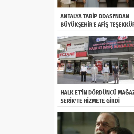
ANTALYA TABİP ODASI'NDAN
BÜYÜKŞEHİR'E AFİŞ TEŞEKKÜ
HALK ET'İN DÖRDÜNCÜ MAĞA
SERİK'TE HİZMETE GİRDİ