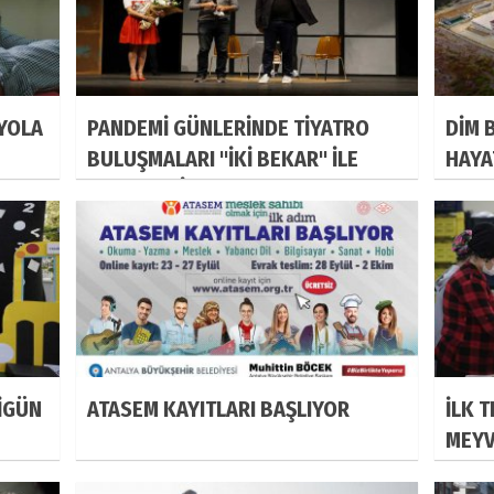
 YOLA
PANDEMİ GÜNLERİNDE TİYATRO
DİM 
BULUŞMALARI "İKİ BEKAR" İLE
HAYA
SONA ERDİ
İGÜN
ATASEM KAYITLARI BAŞLIYOR
İLK 
MEYV