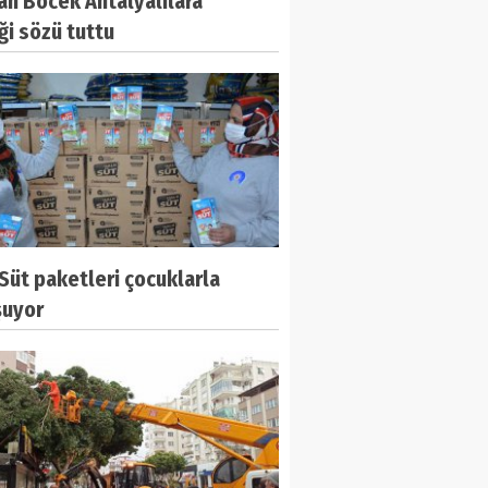
an Böcek Antalyalılara
ği sözü tuttu
Süt paketleri çocuklarla
şuyor