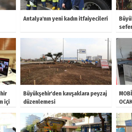
Antalya'nın yeni kadın itfaiyecileri
Büyük
sefer
hir
Büyükşehir'den kavşaklara peyzaj
MOBİ
 içi
düzenlemesi
OCAK