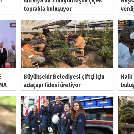
i
Antalya'da 3 milyon kışlık çiçek
Başk
toprakla buluşuyor
verdi
E
Büyükşehir Belediyesi çiftçi için
Halk 
AMA
adaçayı fidesi üretiyor
bulu