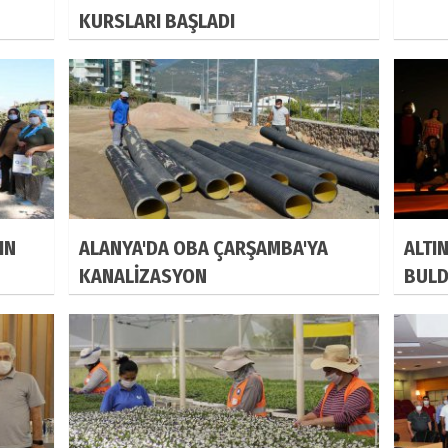
KURSLARI BAŞLADI
IN
ALANYA'DA OBA ÇARŞAMBA'YA
ALTI
KANALİZASYON
BULD