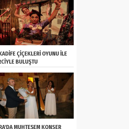
 KADİFE ÇİÇEKLERİ OYUNU İLE
RCİYLE BULUŞTU
RA'DA MUHTEŞEM KONSER