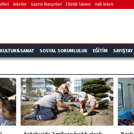
fileri
Anketler
Gazete Manşetleri
Etkinlik Takvimi
Halk Anketi
KULTUR&SANAT
SOSYAL SORUMLULUK
EĞİTİM
SAYIŞTAY