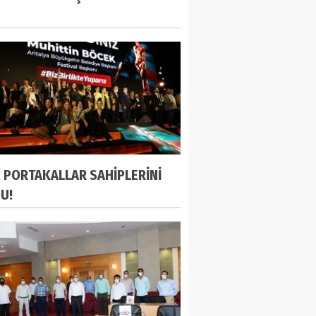
N PORTAKALLAR SAHİPLERİNİ
U!