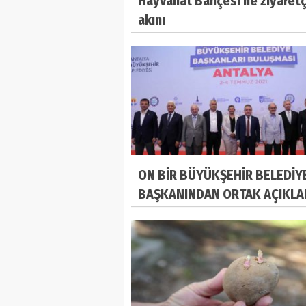
Hayvanat Bahçesi'ne ziyaretç
akını
ON BİR BÜYÜKŞEHİR BELEDİY
BAŞKANINDAN ORTAK AÇIKL