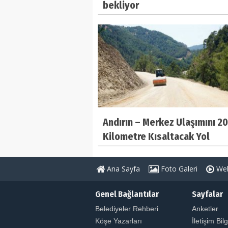
bekliyor
Andırın – Merkez Ulaşımını 20
Kilometre Kısaltacak Yol
Tamamlanıyor
Ana Sayfa
Foto Galeri
Web
Genel Bağlantılar
Sayfalar
Belediyeler Rehberi
Anketler
Köşe Yazarları
İletişim Bilg