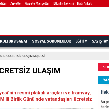
fileri
Anketler
Gazete Manşetleri
Etkinlik Takvimi
Halk Anketi
BAŞYA
önem
Ziy
İKLİM
KULTUR&SANAT
SOSYAL SORUMLULUK
EĞİTİM
SAYIŞTAY
DÜNY
YAPI
Z'DA ÜCRETSİZ ULAŞIM MÜJDESİ
HÜS
SO
CRETSİZ ULAŞIM
Kapka
YA
Hak
esi’nin resmi plakalı araçları ve tramvay,
lli Birlik Günü'nde vatandaşları ücretsiz
Bu pr
hede