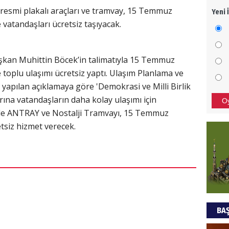
 resmi plakalı araçları ve tramvay, 15 Temmuz
Yeni 
Mezar
 vatandaşları ücretsiz taşıyacak.
bıra
Sult
aşkan Muhittin Böcek’in talimatıyla 15 Temmuz
NEC
 toplu ulaşımı ücretsiz yaptı. Ulaşım Planlama ve
BAŞYA
 yapılan açıklamaya göre 'Demokrasi ve Milli Birlik
önem
ına vatandaşların daha kolay ulaşımı için
O
ı ile ANTRAY ve Nostalji Tramvayı, 15 Temmuz
siz hizmet verecek.
Ziy
İKLİM
DÜNY
YAPI
HÜS
BAŞ
Kapka