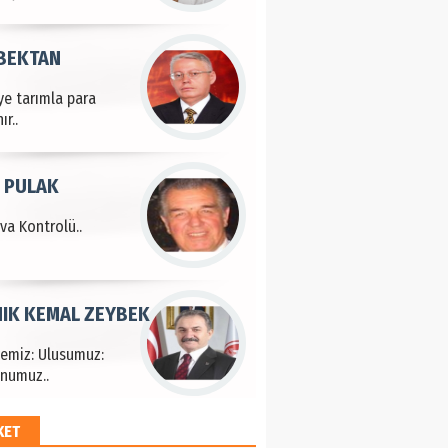
 BEKTAN
ye tarımla para
ır..
 PULAK
va Kontrolü..
IK KEMAL ZEYBEK
çemiz: Ulusumuz:
numuz..
KET
EM HAYRİ PEKER