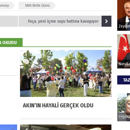
ramvay
Milli Birlik Günü
Hak
Foça, yeni içme suyu hattına kavuşuyor
Bu pr
hede
DA OKUDU
ALİ
Türki
kazan
TAZ
CAN
Göko
AKIN’IN HAYALİ GERÇEK OLDU