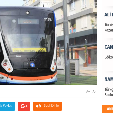
ALİ
Türki
kazan
CAN
Göko
NAM
Türk
A+
A-
Budu
da Paylaş
Sesli Dinle
AN
EKR