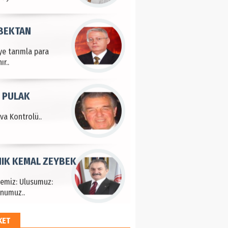
 BEKTAN
ye tarımla para
ır..
 PULAK
va Kontrolü..
IK KEMAL ZEYBEK
çemiz: Ulusumuz:
numuz..
KET
EM HAYRİ PEKER