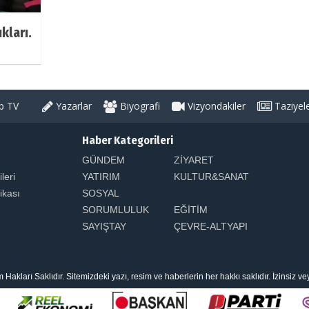
kları.
 TV
Yazarlar
Biyografi
Vizyondakiler
Taziyel
Haber Kategorileri
GÜNDEM
ZİYARET
ileri
YATIRIM
KULTUR&SANAT
tikası
SOSYAL
SORUMLULUK
EĞİTİM
SAYIŞTAY
ÇEVRE-ALTYAPI
arı Saklıdır. Sitemizdeki yazı, resim ve haberlerin her hakkı saklıdır. İzinsiz v