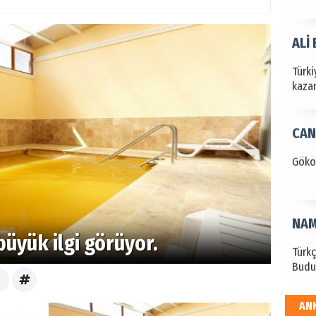
ALİ
Türki
kazan
CAN
Göko
NAM
büyük ilgi görüyor.
Türk
Budu
AN
EKR