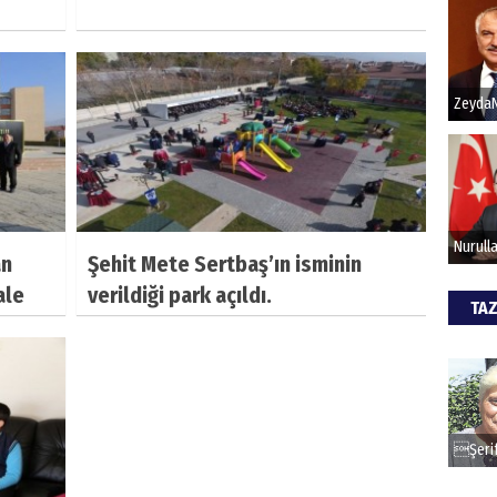
Hak
Bu pr
hede
ALİ
Türki
an
Şehit Mete Sertbaş’ın isminin
kazan
ale
verildiği park açıldı.
TAZ
CAN
Göko