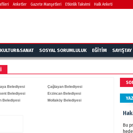
fileri
Anketler
Gazete Manşetleri
Etkinlik Takvimi
Halk Anketi
BAŞYA
önem
Ziy
İKLİM
KULTUR&SANAT
SOSYAL SORUMLULUK
EĞİTİM
SAYIŞTAY
DÜNY
YAPI
I
HÜS
SO
Kapka
aya Belediyesi
Çağlayan Belediyesi
ent Belediyesi
Erzincan Belediyesi
YA
 Belediyesi
Mollaköy Belediyesi
Hak
Bu pr
hede