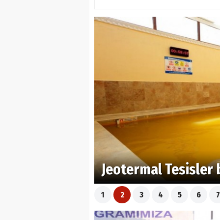
Jeotermal Tesisler 
1
2
3
4
5
6
7