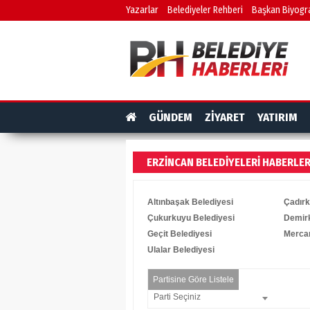
Yazarlar
Belediyeler Rehberi
Başkan Biyogra
GÜNDEM
ZİYARET
YATIRIM
ERZINCAN BELEDIYELERI HABERLER
Altınbaşak Belediyesi
Çadırk
Çukurkuyu Belediyesi
Demirk
Geçit Belediyesi
Mercan
Ulalar Belediyesi
Partisine Göre Listele
Parti Seçiniz