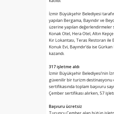
katıldı.
İzmir Büyükşehir Belediyesi tara
yapılan Bergama, Bayındır ve Bey
üzerine yapılan değerlendirmeler
Konak Otel, Hera Otel, Altın Kepç
Kır Lokantası, Teras Restoran ile 
Konuk Evi, Bayındır’da ise Gürkan
kazandı.
317 işletme aldı
İzmir Büyükşehir Belediyesi’nin İz
güvenilir bir turizm destinasyonu
sertifikasında toplam başvuru say
Çember sertifikası alırken, 57 işlet
Başvuru ücretsiz
Turuncu Çember alan bütün işletmele