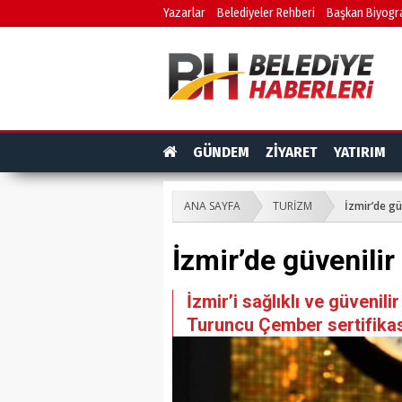
Yazarlar
Belediyeler Rehberi
Başkan Biyogra
GÜNDEM
ZİYARET
YATIRIM
ANA SAYFA
TURİZM
İzmir’de gü
İzmir’de güvenilir
İzmir’i sağlıklı ve güvenil
Turuncu Çember sertifikası