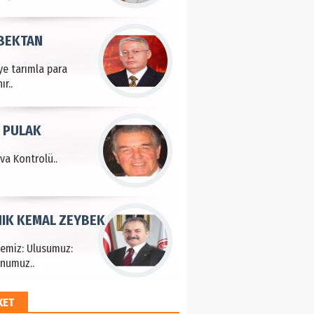
 BEKTAN
ye tarımla para
ır..
 PULAK
va Kontrolü..
IK KEMAL ZEYBEK
çemiz: Ulusumuz:
numuz..
KET
EM HAYRİ PEKER