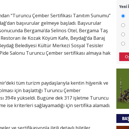
Yeni 
Mezar
fından “Turuncu Çember Sertifikası Tanıtım Sunumu”
bıra
Sult
dağ’dan başvurular gelmeye başladı. Başvurular
 sonucunda Bergama’da Selinos Otel, Bergama Taş
NEC
e Restoran ile Kozak Köyüm Kafe, Beydağ’da Baraj
Beydağ Belediyesi Kültür Merkezi Sosyal Tesisler
BAŞYA
 Pide Salonu Turuncu Çember sertifikası almaya hak
önem
O
Ziy
mir’deki tüm turizm paydaşlarıyla kentin hijyenik ve
İKLİM
DÜNY
 olması için başlattığı Turuncu Çember
YAPI
ısı 394’e yükseldi. Bugüne dek 317 işletme Turuncu
me ise kriterleri sağlayamadığı için sertifika alamadı.
HÜS
BAŞ
Kapka
r ve sertifikasyonla ilgili detaylı bilgiler