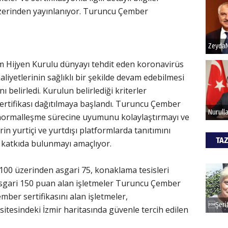
zerinden yayınlanıyor. Turuncu Çember
Hak
Bu pr
hede
m Hijyen Kurulu dünyayı tehdit eden koronavirüs
aliyetlerinin sağlıklı bir şekilde devam edebilmesi
ı belirledi. Kurulun belirlediği kriterler
ALİ
tifikası dağıtılmaya başlandı. Turuncu Çember
Türki
in normalleşme sürecine uyumunu kolaylaştırmayı ve
kazan
n yurtiçi ve yurtdışı platformlarda tanıtımını
TAZ
 katkıda bulunmayı amaçlıyor.
CAN
 100 üzerinden asgari 75, konaklama tesisleri
Göko
asgari 150 puan alan işletmeler Turuncu Çember
ber sertifikasını alan işletmeler,
itesindeki İzmir haritasında güvenle tercih edilen