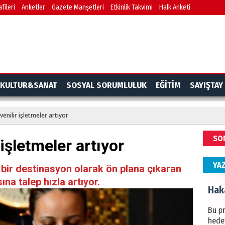
fileri
Anketler
Gazete Manşetleri
Etkinlik Takvimi
Halk Anketi
BAŞYA
önem
Ziy
İKLİM
KULTUR&SANAT
SOSYAL SORUMLULUK
EĞİTİM
SAYIŞTAY
DÜNY
YAPI
venilir işletmeler artıyor
HÜS
SO
 işletmeler artıyor
Kapka
YA
ir bir destinasyon olarak ön plana çıkaran
na talep hızla artıyor.
Hak
Bu pr
hede