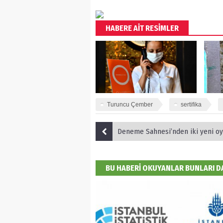
HABERE AİT RESİMLER
Turuncu Çember
sertifika
Deneme Sahnesi’nden iki yeni o
BU HABERİ OKUYANLAR BUNLARI 