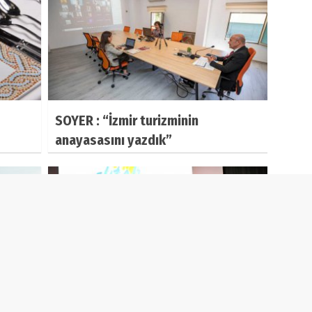
SOYER : “İzmir turizminin
anayasasını yazdık”
amlesi
Başkan Böcek, ‘Turizmcilerimizin