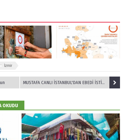
İzmir
yun
MUSTAFA CANLI İSTANBUL'DAN EBEDİ İSTİRAHATGAHINA UĞURLANDI
DA OKUDU