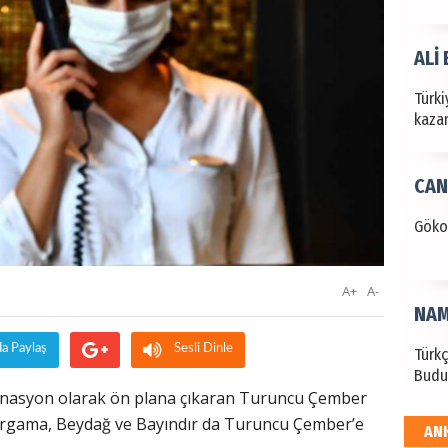
ALİ
Türki
kazan
CAN
Göko
A+
A-
NAM
da Paylaş
Sesli Dinle
Türk
Budu
destinasyon olarak ön plana çıkaran Turuncu Çember
. Bergama, Beydağ ve Bayındır da Turuncu Çember’e
AN
EKR