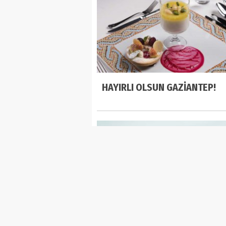
HAYIRLI OLSUN GAZİANTEP!
Yalıntaş Göleti’nde turizm h