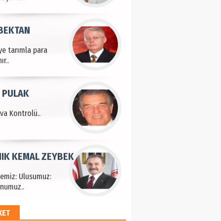
 BEKTAN
ye tarımla para
ır..
 PULAK
va Kontrolü..
IK KEMAL ZEYBEK
çemiz: Ulusumuz:
numuz..
KET
EM HAYRİ PEKER