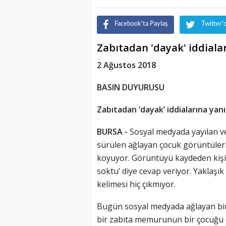
Facebook'ta Paylaş
Twitter'
Zabıtadan 'dayak' iddiala
2 Ağustos 2018
BASIN DUYURUSU
Zabıtadan ‘dayak’ iddialarına yanı
BURSA -
Sosyal medyada yayılan ve
sürülen ağlayan çocuk görüntüleri, 
koyuyor. Görüntüyü kaydeden kişin
soktu’ diye cevap veriyor. Yaklaşı
kelimesi hiç çıkmıyor.
Bugün sosyal medyada ağlayan bir
bir zabıta memurunun bir çocuğu da