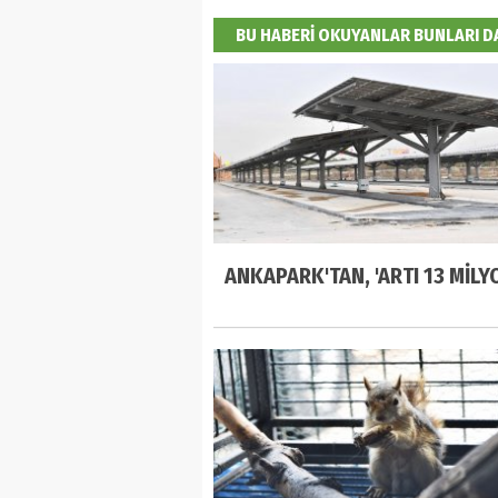
BU HABERİ OKUYANLAR BUNLARI 
ANKAPARK'TAN, 'ARTI 13 MİLYO