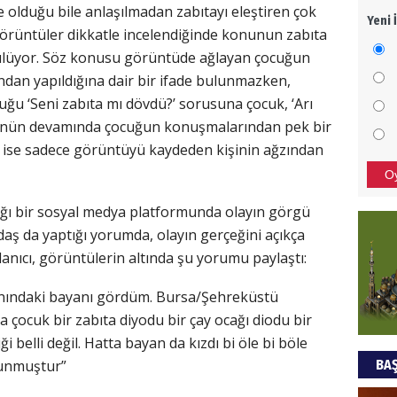
olduğu bile anlaşılmadan zabıtayı eleştiren çok
Yeni 
Mezar
 görüntüler dikkatle incelendiğinde konunun zabıta
bıra
görülüyor. Söz konusu görüntüde ağlayan çocuğun
Sult
ından yapıldığına dair bir ifade bulunmazken,
ğu ‘Seni zabıta mı dövdü?’ sorusuna çocuk, ‘Arı
NEC
tünün devamında çocuğun konuşmalarından pek bir
BAŞYA
i ise sadece görüntüyü kaydeden kişinin ağzından
önem
O
ğı bir sosyal medya platformunda olayın görgü
Ziy
daş da yaptığı yorumda, olayın gerçeğini açıkça
ullanıcı, görüntülerin altında şu yorumu paylaştı:
İKLİM
DÜNY
YAPI
yanındaki bayanı gördüm. Bursa/Şehreküstü
çocuk bir zabıta diyodu bir çay ocağı diodu bir
HÜS
 belli değil. Hatta bayan da kızdı bi öle bi böle
lunmuştur”
BAŞ
Kapka