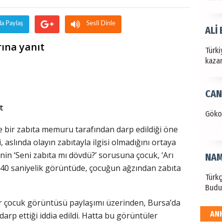
da Paylaş
Sesli Dinle
ALİ
rına yanıt
Türki
kazan
CAN
t
Göko
 bir zabıta memuru tarafından darp edildiği öne
aslında olayın zabıtayla ilgisi olmadığını ortaya
in ‘Seni zabıta mı dövdü?’ sorusuna çocuk, ‘Arı
NAM
k 40 saniyelik görüntüde, çocuğun ağzından zabıta
Türk
Budu
 çocuk görüntüsü paylaşımı üzerinden, Bursa’da
AN
rp ettiği iddia edildi. Hatta bu görüntüler
EKR