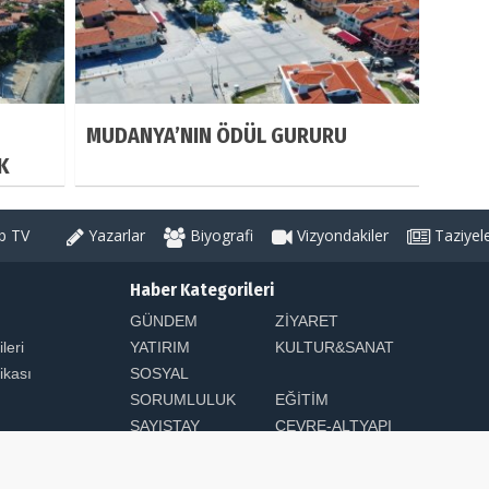
MUDANYA’NIN ÖDÜL GURURU
K
 TV
Yazarlar
Biyografi
Vizyondakiler
Taziyel
Haber Kategorileri
GÜNDEM
ZİYARET
ileri
YATIRIM
KULTUR&SANAT
tikası
SOSYAL
SORUMLULUK
EĞİTİM
SAYIŞTAY
ÇEVRE-ALTYAPI