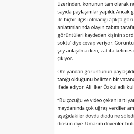
üzerinden, konunun tam olarak ne 
sayıda paylaşımlar yapıldı. Ancak
ile hiçbir ilgisi olmadığı açıkça 
anlatımlarında olayın zabıta taraf
görüntüleri kaydeden kişinin sordu
soktu’ diye cevap veriyor. Görün
şey anlaşılmazken, zabıta kelimes
çıkıyor.
Öte yandan görüntünün paylaşıldı
tanığı olduğunu belirten bir vatan
ifade ediyor. Ali İlker Özkul adlı k
“Bu çocuğu ve video çekeni artı 
meydanında çok uğraş verdiler ama 
aşağıdakiler dövdü diodu ne sölediği
diosun diye. Umarım dövenler bu