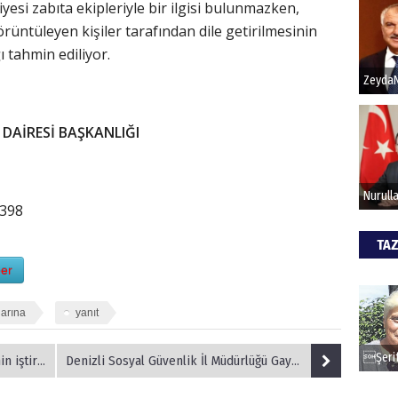
si zabıta ekipleriyle bir ilgisi bulunmazken,
örüntüleyen kişiler tarafından dile getirilmesinin
Hak
 tahmin ediliyor.
Bu pr
hede
R DAİRESİ BAŞKANLIĞI
ALİ
Türki
:398
kazan
TAZ
er
CAN
larına
yanıt
Göko
yükşehir Belediye Başkanı Zekai Ka
Denizli Sosyal Güvenlik İl Müdürlüğü Gayrimenkul Satış İlanları