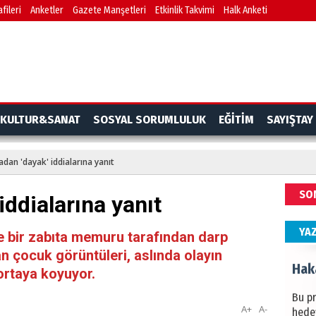
fileri
Anketler
Gazete Manşetleri
Etkinlik Takvimi
Halk Anketi
BAŞYA
önem
Ziy
İKLİM
KULTUR&SANAT
SOSYAL SORUMLULUK
EĞİTİM
SAYIŞTAY
DÜNY
YAPI
adan 'dayak' iddialarına yanıt
HÜS
SO
iddialarına yanıt
Kapka
YA
 bir zabıta memuru tarafından darp
an çocuk görüntüleri, aslında olayın
Hak
 ortaya koyuyor.
Bu pr
A+
A-
hede