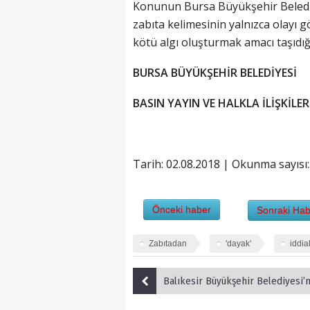
Konunun Bursa Büyükşehir Belediye
zabıta kelimesinin yalnızca olayı g
kötü algı oluşturmak amacı taşıdığı
BURSA BÜYÜKŞEHİR BELEDİYESİ
BASIN YAYIN VE HALKLA İLİŞKİLE
Tarih: 02.08.2018 | Okunma sayısı
Önceki haber
Sonraki Hab
Zabıtadan
'dayak'
iddia
Balıkesir Büyükşehir Belediyesi’nin iştiraki olan BALTOK A.Ş. ile Bandırmaspor Kulübü arasında sırt reklamı ve isim hakkı sponsorluk anlaşması imzalandı. Balıkesir Bü