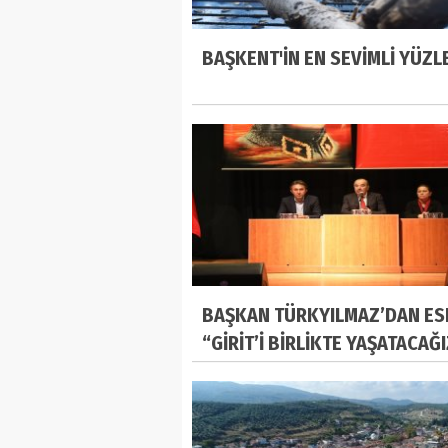
BAŞKENT'İN EN SEVİMLİ YÜZL
BAŞKAN TÜRKYILMAZ’DAN ES
“GİRİT’İ BİRLİKTE YAŞATACAĞ