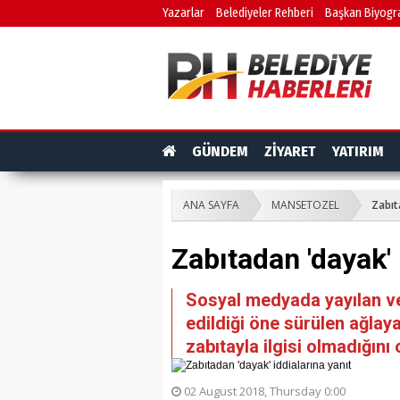
Yazarlar
Belediyeler Rehberi
Başkan Biyogra
GÜNDEM
ZİYARET
YATIRIM
ANA SAYFA
MANSETOZEL
Zabıt
Zabıtadan 'dayak' 
Sosyal medyada yayılan ve
edildiği öne sürülen ağlay
zabıtayla ilgisi olmadığını
02 August 2018, Thursday 0:00