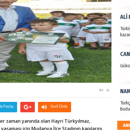
ALİ
Türki
kazan
CAN
Göko
A+
A-
NAM
Türk
da Paylaş
Sesli Dinle
Budu
r zaman yanında olan Hayri Türkyılmaz,
AN
EKR
 yaşaması için Mudanya İlçe Stadının kapılarını