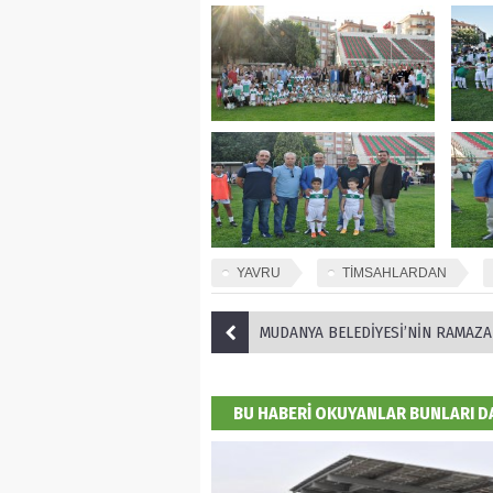
YAVRU
TİMSAHLARDAN
MUDANYA BELEDİYESİ’NİN RAMAZAN SOKAĞI ETKİNLİKLERİ HER YAŞTAN VATANDAŞIN HAYATINA DOKUNARAK MUDANYALILARD
BU HABERİ OKUYANLAR BUNLARI 