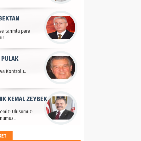
 BEKTAN
ye tarımla para
ır..
 PULAK
va Kontrolü..
IK KEMAL ZEYBEK
çemiz: Ulusumuz:
numuz..
KET
EM HAYRİ PEKER