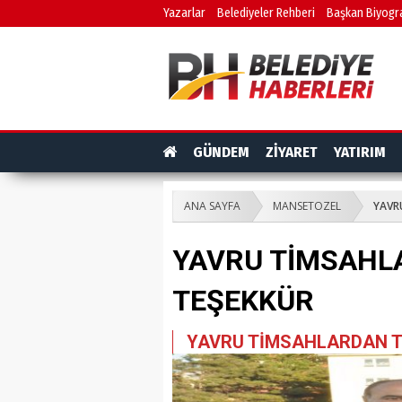
Yazarlar
Belediyeler Rehberi
Başkan Biyogra
GÜNDEM
ZİYARET
YATIRIM
ANA SAYFA
MANSETOZEL
YAVR
YAVRU TİMSAHL
TEŞEKKÜR
YAVRU TİMSAHLARDAN T