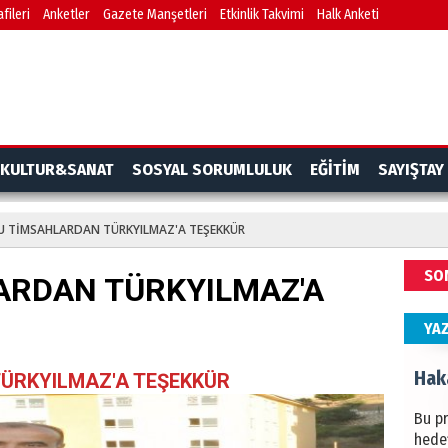
fileri
Anketler
Gazete Manşetleri
Etkinlik Takvimi
Halk Anketi
BAŞYA
önem
Ziy
İKLİM
KULTUR&SANAT
SOSYAL SORUMLULUK
EĞİTİM
SAYIŞTAY
DÜNY
YAPI
U TİMSAHLARDAN TÜRKYILMAZ'A TEŞEKKÜR
HÜS
SO
ARDAN TÜRKYILMAZ'A
Kapka
YA
Hak
ÜRKYILMAZ'A TEŞEKKÜR
Bu pr
hede