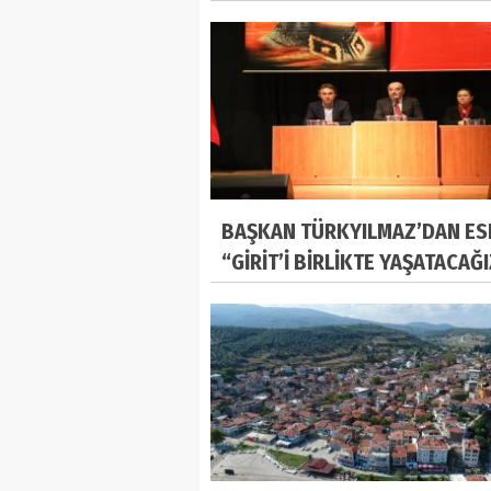
BAŞKAN TÜRKYILMAZ’DAN ES
“GİRİT’İ BİRLİKTE YAŞATACAĞ