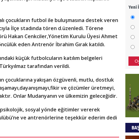
Yeni 
Mezar
bıra
ı çocukların futbol ile buluşmasına destek veren
Sult
ıyla İlçe stadında tören d
.
üzenledi. Törene
örü Hakan Cenkciler,Yönetim Kurulu Üyesi Ahmet
NEC
öncülük eden Antrenör İbrahim Gırak katıldı.
BAŞYA
önem
ğındaki küçük futbolcuların katılım belgeleri
O
ürkyılmaz tarafından verildi.
Ziy
n çocuklarına yakışan özgüvenli, mutlu, dostluk
yaşamayı,dayanışmayı,fikir ve çözümler üretmeyi,
İKLİM
aktır. Onlar Mudanyanın ve ülkemizin geleceğidir.
DÜNY
YAPI
 psikolojik, sosyal yönde eğitimler vererek
HÜS
ulübü’ne ve antrenörlerine teşekkür ederim dedi
BAŞ
Kapka