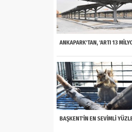
ANKAPARK'TAN, 'ARTI 13 MİLYO
BAŞKENT'İN EN SEVİMLİ YÜZL