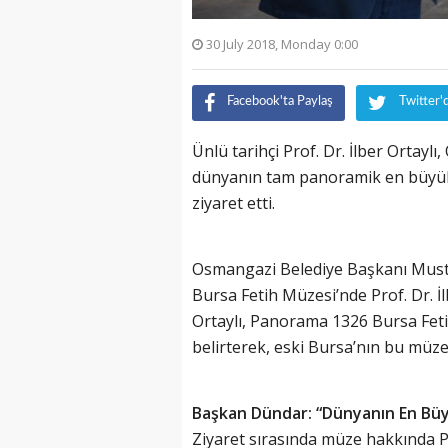
30 July 2018, Monday 0:00
Facebook'ta Paylaş
Twitter'
Ünlü tarihçi Prof. Dr. İlber Ortayl
dünyanın tam panoramik en büyük
ziyaret etti.
Osmangazi Belediye Başkanı Must
Bursa Fetih Müzesi’nde Prof. Dr. İlb
Ortaylı, Panorama 1326 Bursa Fetih
belirterek, eski Bursa’nın bu müze
Başkan Dündar: “Dünyanın En Bü
Ziyaret sırasında müze hakkında Pr