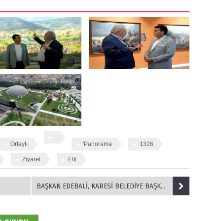
Ortaylı
'Panorama
1326
Ziyaret
Etti
BAŞKAN EDEBALİ, KARESİ BELEDİYE BAŞKANI YÜCEL YILMAZ’I AĞIRLADI