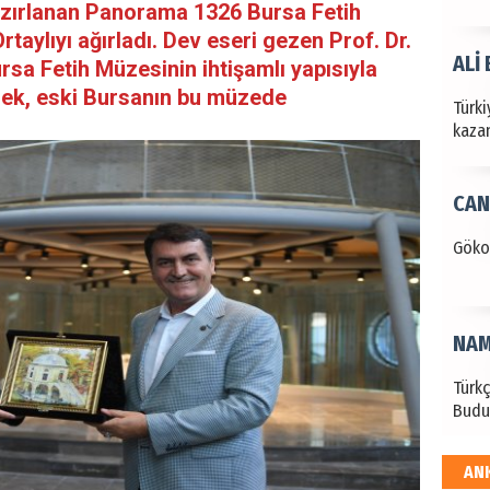
azırlanan Panorama 1326 Bursa Fetih
rtaylıyı ağırladı. Dev eseri gezen Prof. Dr.
ALİ
sa Fetih Müzesinin ihtişamlı yapısıyla
erek, eski Bursanın bu müzede
Türki
kazan
CAN
Göko
NAM
Türk
Budu
AN
EKR