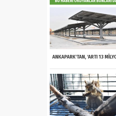
BU HABERİ OKUYANLAR BUNLARI 
ANKAPARK'TAN, 'ARTI 13 MİLYO