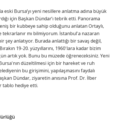
ı da eski Bursa’yı yeni nesillere anlatma adına büyük
dığı için Başkan Dündar’ı tebrik etti. Panorama
eniş bir kubbeye sahip olduğunu anlatan Ortaylı,
e tekrarlanır mı bilmiyorum. İstanbul'a nazaran
ir şey anlatıyor. Burada anlattığı bir savaş değil,
Bırakın 19-20. yüzyıllarını, 1960'lara kadar bizim
ün artık yok. Bunu bu müzede öğreneceksiniz. Yeni
Bursa'nın düzeltilmesi için bir hareket ve ruh
ediyenin bu girişimini, yapılaşmasını faydalı
aşkan Dündar, ziyaretin anısına Prof. Dr. İlber
 tablo hediye etti.
dürlüğü