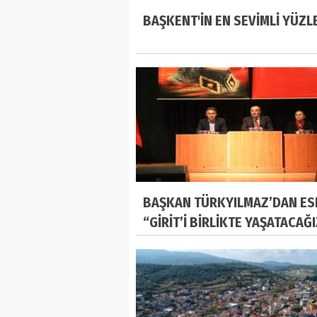
BAŞKENT'İN EN SEVİMLİ YÜZL
BAŞKAN TÜRKYILMAZ’DAN ES
“GİRİT’İ BİRLİKTE YAŞATACAĞ