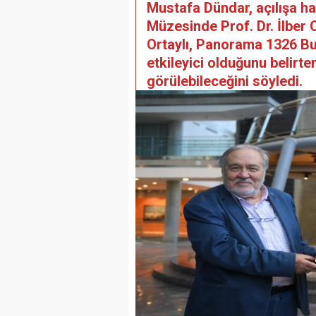
Mustafa Dündar, açılışa h
Müzesinde Prof. Dr. İlber O
Ortaylı, Panorama 1326 Bur
etkileyici olduğunu belirt
görülebileceğini söyledi.