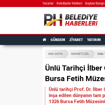
Yazarlar
Belediyeler Rehberi
Başkan Biyogra
GÜNDEM
ZİYARET
YATIRIM
ANA SAYFA
MANSETOZEL
Ünlü 
Ünlü Tarihçi İlber
Bursa Fetih Müzesi
Ünlü tarihçi Prof. Dr. İlbe
inşa edilen dünyanın tam
1326 Bursa Fetih Müzesini