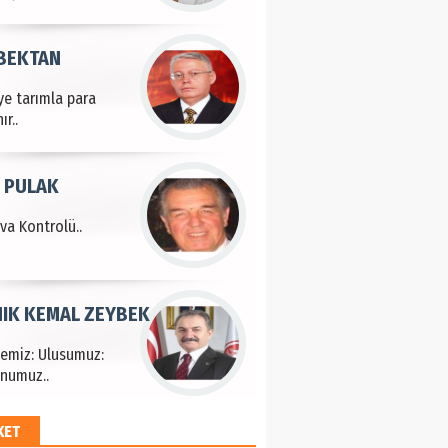
 BEKTAN
ye tarımla para
ır..
 PULAK
va Kontrolü..
IK KEMAL ZEYBEK
çemiz: Ulusumuz:
numuz..
KET
EM HAYRİ PEKER