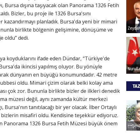
ı, Bursa dışına taşıyacak olan Panorama 1326 Fetih
ldı. Bizler, bu proje ile 1326 Bursa'sını
Hak
r kazandırmayı planladık. Bursa'da yeni bir mimari
 Bununla birlikte bölgenin gelişimine, dönüşüme ve
Bu pr
hede
e oldu” dedi.
ALİ
aya koyduklarını ifade eden Dündar, “Türkiye'de
Bursa'da ikincisi yapılmış oluyor. Bu yönüyle
Türki
arak dünyanın en büyüğü konumundadır. 42 metre
kazan
kubbesi oldu. Mimari çizim olarak belki kolay ama
TAZ
 çok zor. Bununla birlikte bizler de ilkleri denedik
CAN
ama müzesi değil, aynı zamanda kültür merkezi
, Bursa'nın tanıtılacağı bir yer olacak. İlber Ortaylı
Göko
 bizlerin misafiri oldu. Kendisine teşekkür ediyoruz.
n Panorama 1326 Bursa Fetih Müzesi büyük önem