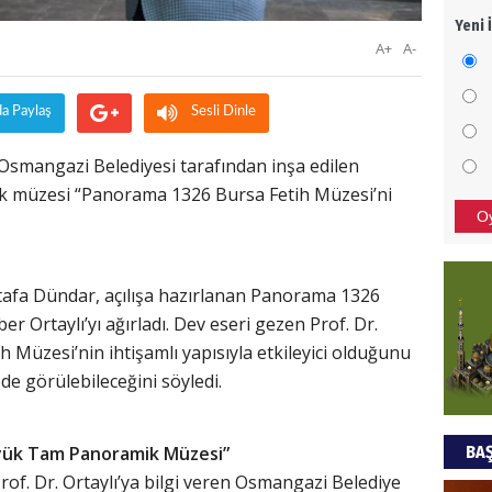
Yeni 
Mezar
A+
A-
bıra
Sult
da Paylaş
Sesli Dinle
NEC
ı, Osmangazi Belediyesi tarafından inşa edilen
BAŞYA
 müzesi “Panorama 1326 Bursa Fetih Müzesi’ni
önem
O
Ziy
afa Dündar, açılışa hazırlanan Panorama 1326
İKLİM
er Ortaylı’yı ağırladı. Dev eseri gezen Prof. Dr.
DÜNY
 Müzesi’nin ihtişamlı yapısıyla etkileyici olduğunu
YAPI
de görülebileceğini söyledi.
HÜS
BAŞ
yük Tam Panoramik Müzesi”
Kapka
of. Dr. Ortaylı’ya bilgi veren Osmangazi Belediye