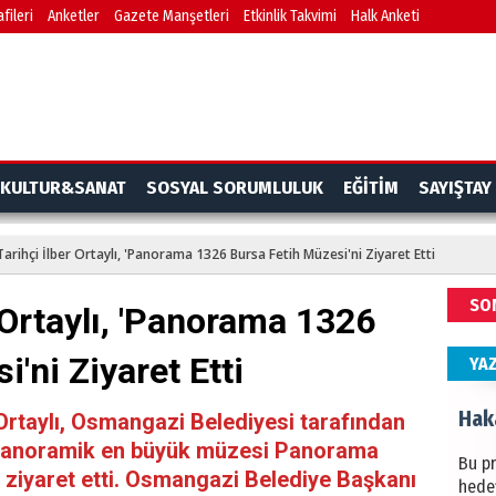
fileri
Anketler
Gazete Manşetleri
Etkinlik Takvimi
Halk Anketi
BAŞYA
önem
Ziy
İKLİM
KULTUR&SANAT
SOSYAL SORUMLULUK
EĞİTİM
SAYIŞTAY
DÜNY
YAPI
Tarihçi İlber Ortaylı, 'Panorama 1326 Bursa Fetih Müzesi'ni Ziyaret Etti
HÜS
SO
 Ortaylı, 'Panorama 1326
Kapka
'ni Ziyaret Etti
YA
Hak
r Ortaylı, Osmangazi Belediyesi tarafından
 panoramik en büyük müzesi Panorama
Bu pr
 ziyaret etti. Osmangazi Belediye Başkanı
hede