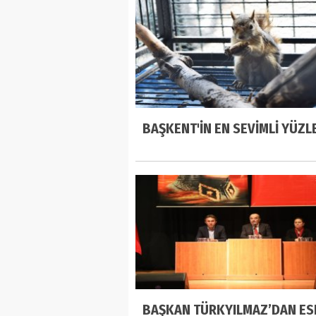
BAŞKENT'İN EN SEVİMLİ YÜZL
BAŞKAN TÜRKYILMAZ’DAN ES