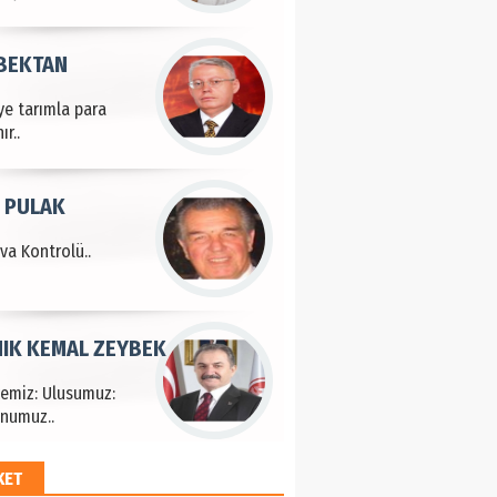
 BEKTAN
ye tarımla para
ır..
 PULAK
va Kontrolü..
IK KEMAL ZEYBEK
çemiz: Ulusumuz:
numuz..
KET
EM HAYRİ PEKER