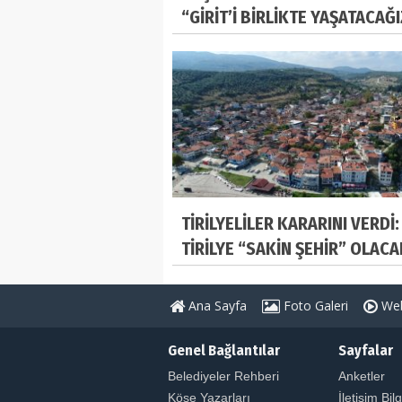
“GİRİT’İ BİRLİKTE YAŞATACAĞ
TİRİLYELİLER KARARINI VERDİ:
TİRİLYE “SAKİN ŞEHİR” OLACA
Ana Sayfa
Foto Galeri
Web
Genel Bağlantılar
Sayfalar
Belediyeler Rehberi
Anketler
Köşe Yazarları
İletişim Bilg