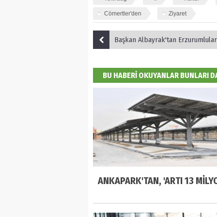
Cömertler'den
Ziyaret
Başkan Albayrak'tan Erzurumlular ve Bayburtlular Derneği
BU HABERİ OKUYANLAR BUNLARI 
ANKAPARK'TAN, 'ARTI 13 MİLYO