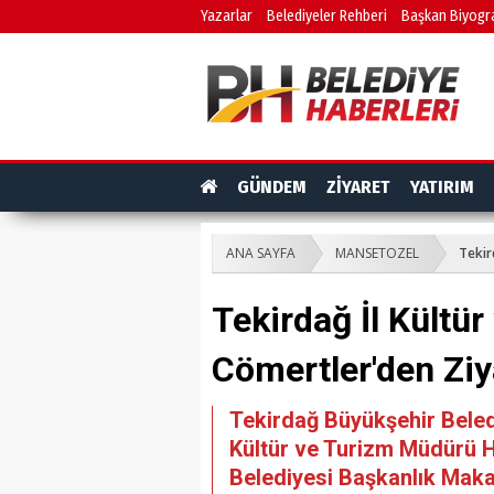
Yazarlar
Belediyeler Rehberi
Başkan Biyogra
GÜNDEM
ZİYARET
YATIRIM
ANA SAYFA
MANSETOZEL
Tekir
Tekirdağ İl Kültü
Cömertler'den Ziy
Tekirdağ Büyükşehir Beled
Kültür ve Turizm Müdürü H
Belediyesi Başkanlık Maka