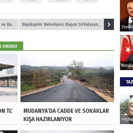
Hak
'ne Ziyaret
Büyükşehir Belediyesi Ulaşım Sirkülasyon Toplantısı Gerçekleşti
Bu pr
hede
DA OKUDU
ALİ
Türki
kazan
TAZ
CAN
Göko
N TL'
MUDANYA’DA CADDE VE SOKAKLAR
KIŞA HAZIRLANIYOR