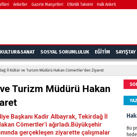
fileri
Anketler
Gazete Manşetleri
Etkinlik Takvimi
Halk Anketi
BAŞYA
önem
Ziy
İKLİM
KULTUR&SANAT
SOSYAL SORUMLULUK
EĞİTİM
SAYIŞTAY
DÜNY
YAPI
dağ İl Kültür ve Turizm Müdürü Hakan Cömertler'den Ziyaret
HÜS
SO
r ve Turizm Müdürü Hakan
Kapka
aret
YA
Hak
iye Başkanı Kadir Albayrak, Tekirdağ İl
akan Cömertler'i ağırladı.Büyükşehir
Bu pr
mında gerçekleşen ziyarette çalışmalar
hede