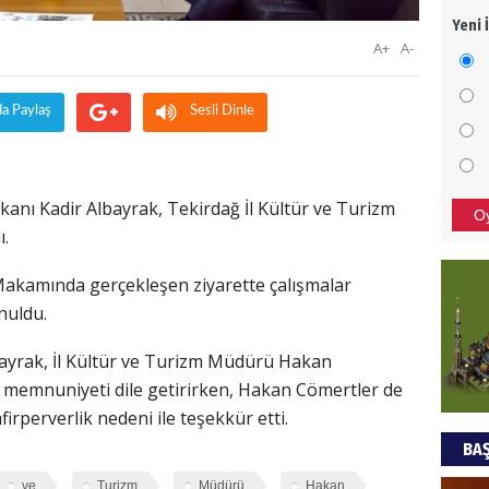
Yeni 
Mezar
A+
A-
bıra
Sult
da Paylaş
Sesli Dinle
NEC
BAŞYA
önem
anı Kadir Albayrak, Tekirdağ İl Kültür ve Turizm
O
ı.
Ziy
Makamında gerçekleşen ziyarette çalışmalar
nuldu.
İKLİM
DÜNY
ayrak, İl Kültür ve Turizm Müdürü Hakan
YAPI
 memnuniyeti dile getirirken, Hakan Cömertler de
HÜS
irperverlik nedeni ile teşekkür etti.
BAŞ
Kapka
ve
Turizm
Müdürü
Hakan