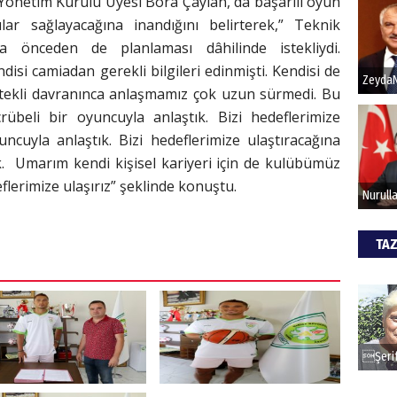
önetim Kurulu Üyesi Bora Çaylan, da başarılı oyun
ar sağlayacağına inandığını belirterek,” Teknik
 önceden de planlaması dâhilinde istekliydi.
Hak
si camiadan gerekli bilgileri edinmişti. Kendisi de
Bu pr
ekli davranınca anlaşmamız çok uzun sürmedi. Bu
hede
übeli bir oyuncuyla anlaştık. Bizi hedeflerimize
uncuyla anlaştık. Bizi hedeflerimize ulaştıracağına
k. Umarım kendi kişisel kariyeri için de kulübümüz
ALİ
eflerimize ulaşırız” şeklinde konuştu.
Türki
kazan
TAZ
CAN
Göko