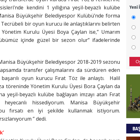
sleri’nde kendini 1 yıllığına yeşil-beyazlı kulübe
Yeni 
Mezar
 Manisa Büyükşehir Belediyespor Kulübü’nde forma
bıra
 Tecrübeli bir oyun kurucu ile anlaştıklarını belirten
Sult
 Yönetim Kurulu Üyesi Boya Çaylan ise,” Umarım
NEC
ulübümüz içinde güzel bir sezon olur” ifadelerinde
BAŞYA
önem
i Manisa Büyükşehir Belediyespor 2018-2019 sezonu
O
kapsamda transfer çalışmalarını da sürdüren eden
Ziy
e başarılı oyun kurucu Fırat Töz ile anlaştı. Halil
za töreninde Yönetim Kurulu Üyesi Bora Çaylan da
İKLİM
ına yeşil-beyazlı kulübe bağlayan imzayı atan Fırat
DÜNY
heyecanlı hissediyorum. Manisa Büyükşehir
YAPI
u fırsatı en iyi şekilde kullanmak istiyorum.
HÜS
sızlanıyorum ” dedi.
BAŞ
Kapka
k’