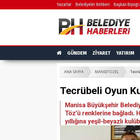
Yazarlar
Belediyeler Rehberi
Başkan Biyogra
GÜNDEM
ZİYARET
YATIRIM
ANA SAYFA
MANSETOZEL
Tecrü
Tecrübeli Oyun Ku
Manisa Büyükşehir Belediy
Töz’ü renklerine bağladı. 
yıllığına yeşil-beyazlı kulüb.