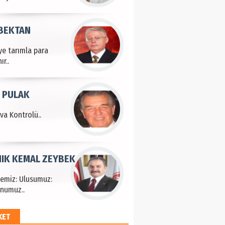
 BEKTAN
ye tarımla para
ır..
 PULAK
va Kontrolü..
IK KEMAL ZEYBEK
çemiz: Ulusumuz:
numuz..
KET
EM HAYRİ PEKER