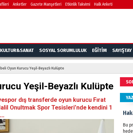
fileri
Anketler
Gazete Manşetleri
Etkinlik Takvimi
Halk Anketi
BAŞYA
önem
Ziy
İKLİM
KULTUR&SANAT
SOSYAL SORUMLULUK
EĞİTİM
SAYIŞTAY
DÜNY
YAPI
beli Oyun Kurucu Yeşil-Beyazlı Kulüpte
HÜS
SO
rucu Yeşil-Beyazlı Kulüpte
Kapka
YA
espor dış transferde oyun kurucu Fırat
Halil Onultmak Spor Tesisleri’nde kendini 1
Hak
..
Bu pr
hede