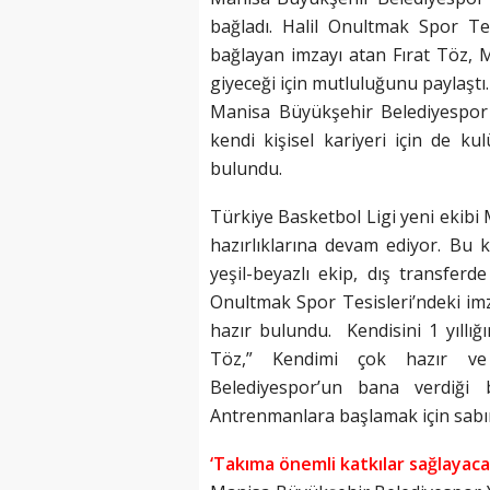
bağladı. Halil Onultmak Spor Tesi
bağlayan imzayı atan Fırat Töz,
giyeceği için mutluluğunu paylaştı.
Manisa Büyükşehir Belediyespor
kendi kişisel kariyeri için de k
bulundu.
Türkiye Basketbol Ligi yeni ekib
hazırlıklarına devam ediyor. Bu 
yeşil-beyazlı ekip, dış transferd
Onultmak Spor Tesisleri’ndeki im
hazır bulundu. Kendisini 1 yıllığ
Töz,” Kendimi çok hazır ve 
Belediyespor’un bana verdiği b
Antrenmanlara başlamak için sabır
‘Takıma önemli katkılar sağlayaca