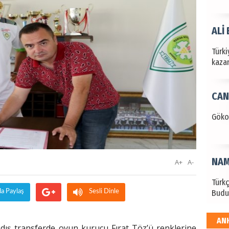
ALİ
Türki
kazan
CAN
Göko
NAM
A+
A-
Türk
Budu
da Paylaş
Sesli Dinle
AN
EKR
ış transferde oyun kurucu Fırat Töz’ü renklerine