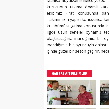
Manisa Büyükşehir Belediyespor Y
kurucunun takıma önemli katkıl
ekibimiz Fırat konusunda daha
Takımımızın yapısı konusunda kendi
kulübümüze gelme konusunda ist
ligde uzun seneler oynamış tecr
ulaştıracağına inandığımız bir oy
inandığımız bir oyuncuyla anlaştı
içinde güzel bir sezon geçirir, hed
HABERE AİT RESİMLER