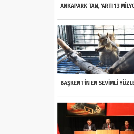
ANKAPARK'TAN, 'ARTI 13 MİLYO
BAŞKENT'İN EN SEVİMLİ YÜZL