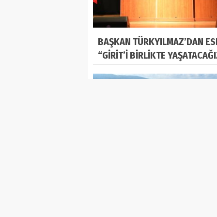
BAŞKAN TÜRKYILMAZ’DAN ES
“GİRİT’İ BİRLİKTE YAŞATACAĞ
TİRİLYELİLER KARARINI VERDİ:
TİRİLYE “SAKİN ŞEHİR” OLACA
Ana Sayfa
Foto Galeri
Web