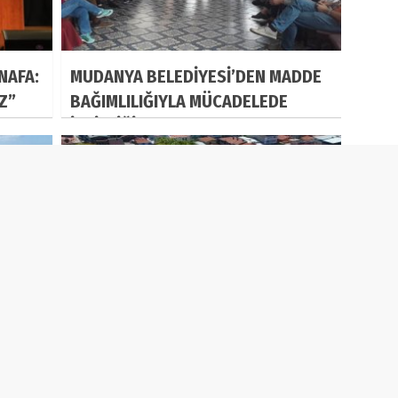
NAFA:
MUDANYA BELEDİYESİ’DEN MADDE
IZ”
BAĞIMLILIĞIYLA MÜCADELEDE
İŞBİRLİĞİ
MUDANYA’NIN ÖDÜL GURURU
K
 TV
Yazarlar
Biyografi
Vizyondakiler
Taziyel