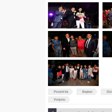
Pozantı‘da
Başkan
Söz
Vurgusu