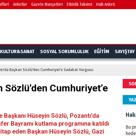
fileri
Anketler
Gazete Manşetleri
Etkinlik Takvimi
Halk Anketi
BAŞYA
önem
Ziy
İKLİM
KULTUR&SANAT
SOSYAL SORUMLULUK
EĞİTİM
SAYIŞTAY
DÜNY
YAPI
tı‘da Başkan Sözlü’den Cumhuriyet’e Sadakat Vurgusu
HÜS
SO
n Sözlü’den Cumhuriyet’e
Kapka
YA
Hak
e Başkanı Hüseyin Sözlü, Pozantı’da
fer Bayramı kutlama programına katıldı
Bu pr
hitap eden Başkan Hüseyin Sözlü, Gazi
hede