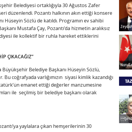
şehir Belediyesi ortaklığıyla 30 Ağustos Zafer
eri düzenlendi. Pozantı halkının akın ettiği konsere
Hak
 Hüseyin Sözlü de katıldı. Programın ev sahibi
aşkanı Mustafa Çay, Pozantı’da hizmetin aralıksız
Bu pr
hede
si ile kollektif bir ruhla hareket ettiklerini
ALİ
İP ÇIKACAĞIZ”
Türki
Büyükşehir Belediye Başkanı Hüseyin Sözlü,
kazan
r. Bu coğrafyada varlığımızın siyasi kimlik kazandığı
TAZ
Atatürk’ün emanet ettiği değerler manzumesine
CAN
arı ile seçilmiş bir belediye başkanı olarak
Göko
ozantı’ya yaylalara çıkan hemşerilerinin 30