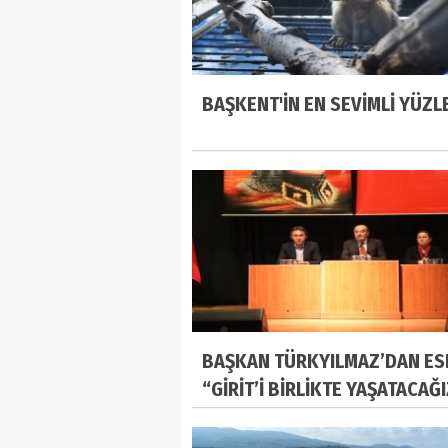
BAŞKENT'İN EN SEVİMLİ YÜZL
BAŞKAN TÜRKYILMAZ’DAN ES
“GİRİT’İ BİRLİKTE YAŞATACAĞ