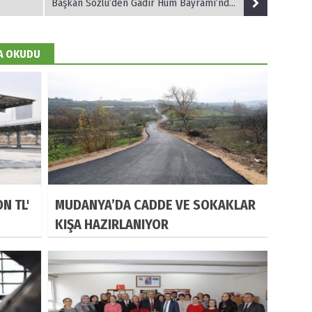
Başkan Sözlü’den Gadir Hum Bayramı’nda Ders Niteliğinde Sözler
DA OKUDU
N TL'
MUDANYA’DA CADDE VE SOKAKLAR
KIŞA HAZIRLANIYOR