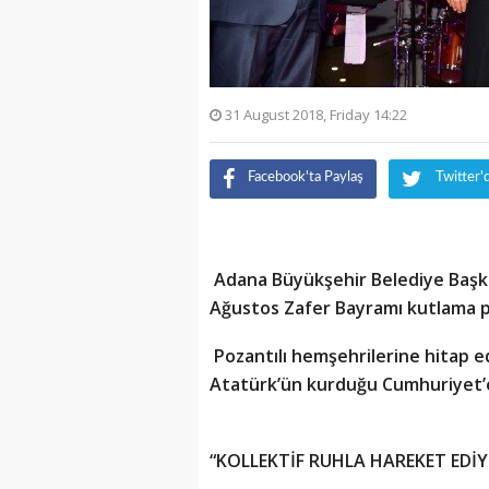
31 August 2018, Friday 14:22
Facebook'ta Paylaş
Twitter'
Adana Büyükşehir Belediye Başka
Ağustos Zafer Bayramı kutlama p
Pozantılı hemşehrilerine hitap 
Atatürk’ün kurduğu Cumhuriyet’e
“KOLLEKTİF RUHLA HAREKET EDİ