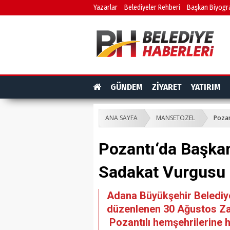
Yazarlar
Belediyeler Rehberi
Başkan Biyogra
GÜNDEM
ZİYARET
YATIRIM
ANA SAYFA
MANSETOZEL
Pozan
Pozantı‘da Başka
Sadakat Vurgusu
Adana Büyükşehir Belediy
düzenlenen 30 Ağustos Za
Pozantılı hemşehrilerine 