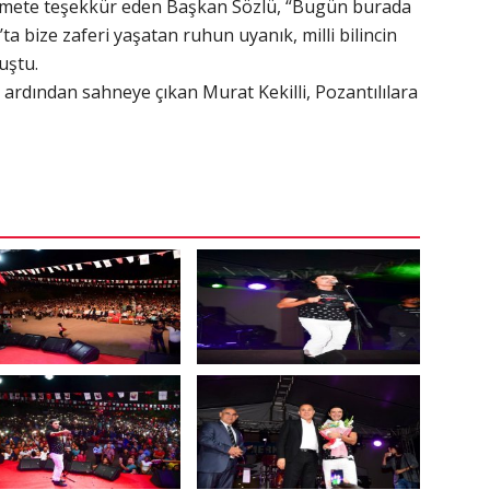
rmete teşekkür eden Başkan Sözlü, “Bugün burada
 bize zaferi yaşatan ruhun uyanık, milli bilincin
uştu.
rdından sahneye çıkan Murat Kekilli, Pozantılılara