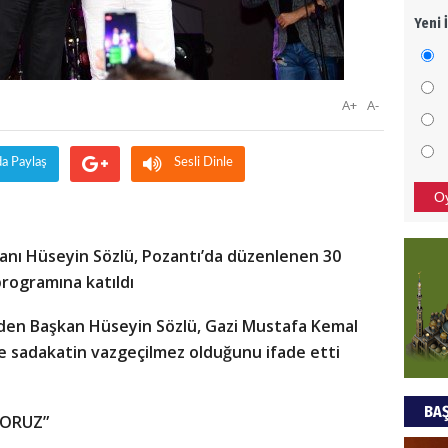
Yeni 
Mezar
bıra
Sult
A+
A-
NEC
BAŞYA
da Paylaş
Sesli Dinle
önem
O
Ziy
nı Hüseyin Sözlü, Pozantı’da düzenlenen 30
rogramına katıldı
İKLİM
DÜNY
eden Başkan Hüseyin Sözlü, Gazi Mustafa Kemal
YAPI
 sadakatin vazgeçilmez olduğunu ifade etti
HÜS
BAŞ
Kapka
YORUZ”