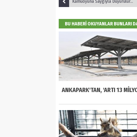
Kamuoyuna Saygıyla Duyurulur...
BU HABERİ OKUYANLAR BUNLARI 
ANKAPARK'TAN, 'ARTI 13 MİLYO