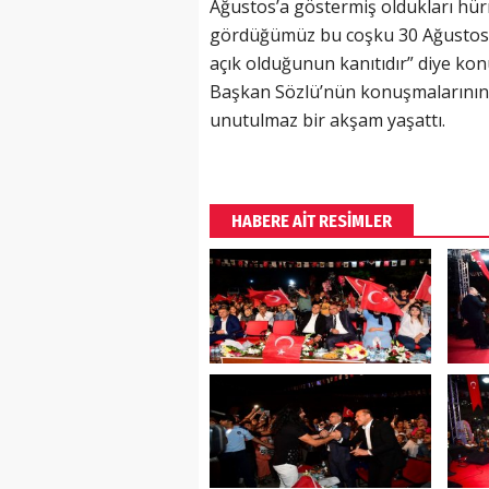
Ağustos’a göstermiş oldukları hü
gördüğümüz bu coşku 30 Ağustos’ta
açık olduğunun kanıtıdır” diye kon
Başkan Sözlü’nün konuşmalarının a
unutulmaz bir akşam yaşattı.
HABERE AİT RESİMLER