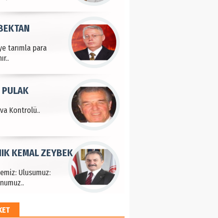
 BEKTAN
ye tarımla para
ır..
 PULAK
va Kontrolü..
IK KEMAL ZEYBEK
çemiz: Ulusumuz:
numuz..
KET
EM HAYRİ PEKER