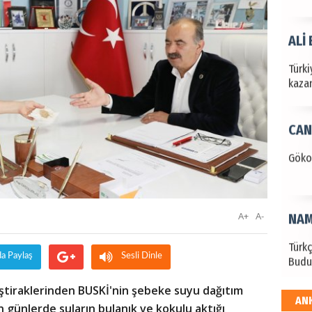
ALİ
Türki
kazan
CAN
Göko
A+
A-
NAM
Türk
da Paylaş
Sesli Dinle
Budu
iştiraklerinden BUSKİ'nin şebeke suyu dağıtım
AN
EKR
günlerde suların bulanık ve kokulu aktığı