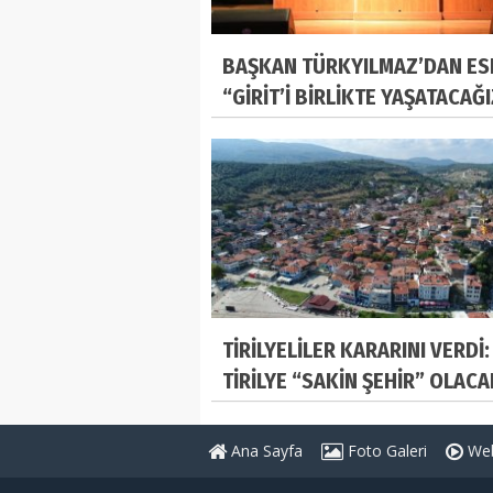
BAŞKAN TÜRKYILMAZ’DAN ES
“GİRİT’İ BİRLİKTE YAŞATACAĞ
TİRİLYELİLER KARARINI VERDİ:
TİRİLYE “SAKİN ŞEHİR” OLACA
Ana Sayfa
Foto Galeri
Web