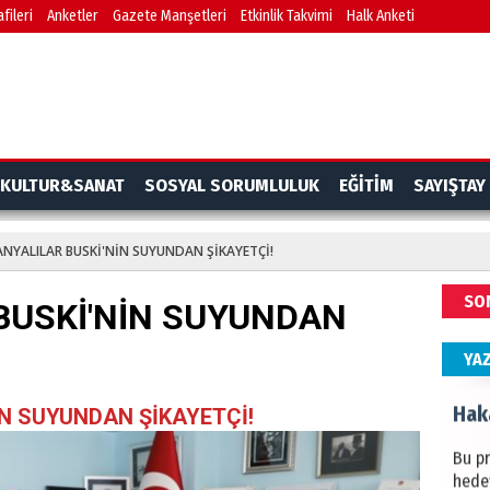
fileri
Anketler
Gazete Manşetleri
Etkinlik Takvimi
Halk Anketi
BAŞYA
önem
Ziy
İKLİM
KULTUR&SANAT
SOSYAL SORUMLULUK
EĞİTİM
SAYIŞTAY
DÜNY
YAPI
NYALILAR BUSKİ'NİN SUYUNDAN ŞİKAYETÇİ!
HÜS
SO
BUSKİ'NİN SUYUNDAN
Kapka
YA
Hak
N SUYUNDAN ŞİKAYETÇİ!
Bu pr
hede