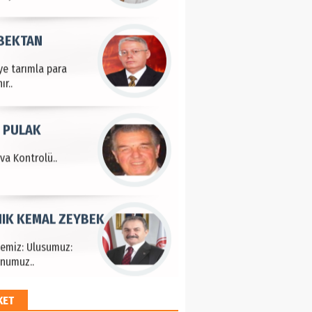
 BEKTAN
ye tarımla para
ır..
 PULAK
va Kontrolü..
IK KEMAL ZEYBEK
çemiz: Ulusumuz:
numuz..
KET
EM HAYRİ PEKER