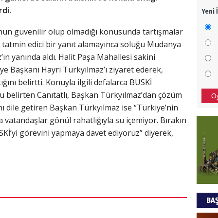
rdi.
Yeni 
Mezar
bıra
n güvenilir olup olmadığı konusunda tartışmalar
Sult
tatmin edici bir yanıt alamayınca soluğu Mudanya
ın yanında aldı. Halit Paşa Mahallesi sakini
NEC
e Başkanı Hayri Türkyılmaz’ı ziyaret ederek,
BAŞYA
ını belirtti. Konuyla ilgili defalarca BUSKİ
önem
nu belirten Canıtatlı, Başkan Türkyılmaz’dan çözüm
O
ını dile getiren Başkan Türkyılmaz ise “Türkiye’nin
vatandaşlar gönül rahatlığıyla su içemiyor. Bırakın
Ziy
SKİ’yi görevini yapmaya davet ediyoruz” diyerek,
İKLİM
DÜNY
YAPI
HÜS
BAŞ
Kapka