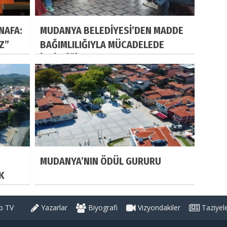
NAFA:
MUDANYA BELEDİYESİ’DEN MADDE
IZ”
BAĞIMLILIĞIYLA MÜCADELEDE
İŞBİRLİĞİ
MUDANYA’NIN ÖDÜL GURURU
K
 TV
Yazarlar
Biyografi
Vizyondakiler
Taziyel