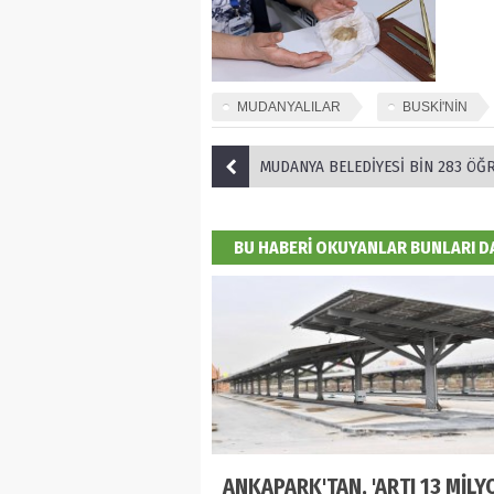
MUDANYALILAR
BUSKİ'NİN
MUDANYA BELEDİYESİ BİN 283 ÖĞRENCİYİ ANITKABİR’E
BU HABERİ OKUYANLAR BUNLARI 
ANKAPARK'TAN, 'ARTI 13 MİLYO