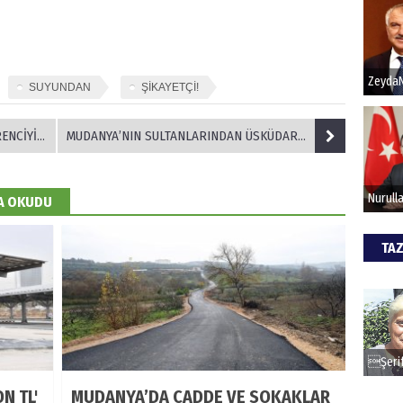
Hak
Bu pr
SUYUNDAN
ŞİKAYETÇİ!
hede
 GÖTÜRÜYOR
MUDANYA’NIN SULTANLARINDAN ÜSKÜDAR’A GEÇİT YOK
ALİ
DA OKUDU
Türki
kazan
TAZ
CAN
Göko
N TL'
MUDANYA’DA CADDE VE SOKAKLAR