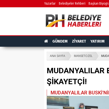
Yazarlar
Belediyeler Rehberi
Başkan Biyogra
GÜNDEM
ZİYARET
YATIRIM
ANA SAYFA
MANSETOZEL
MUDA
MUDANYALILAR 
ŞİKAYETÇİ!
MUDANYALILAR BUSKİ'Nİ