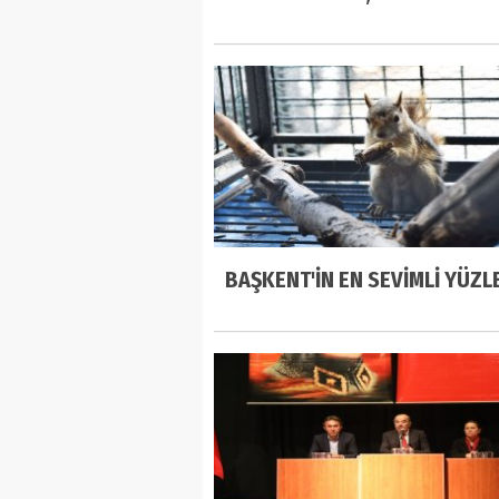
BAŞKENT'İN EN SEVİMLİ YÜZL