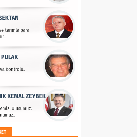
 BEKTAN
ye tarımla para
ır..
 PULAK
va Kontrolü..
IK KEMAL ZEYBEK
çemiz: Ulusumuz:
numuz..
KET
EM HAYRİ PEKER