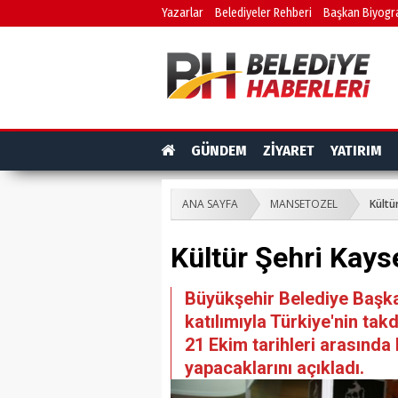
Yazarlar
Belediyeler Rehberi
Başkan Biyogra
GÜNDEM
ZİYARET
YATIRIM
ANA SAYFA
MANSETOZEL
Kültü
Kültür Şehri Kays
Büyükşehir Belediye Başkan
katılımıyla Türkiye'nin takd
21 Ekim tarihleri arasında
yapacaklarını açıkladı.