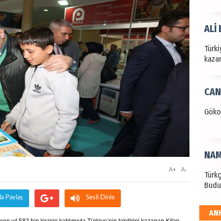
ALİ
Türki
kazan
CAN
Göko
NAM
A+
A-
Türk
Budu
da Paylaş
Sesli Dinle
AN
EKR