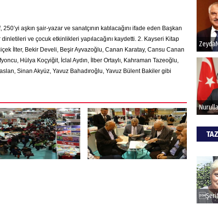
Hak
f, 250’yi aşkın şair-yazar ve sanatçının katılacağını ifade eden Başkan
 dinletileri ve çocuk etkinlikleri yapılacağını kaydetti. 2. Kayseri Kitap
Bu pr
içek İlter, Bekir Develi, Beşir Ayvazoğlu, Canan Karatay, Cansu Canan
hede
oncu, Hülya Koçyiğit, İclal Aydın, İlber Ortaylı, Kahraman Tazeoğlu,
raslan, Sinan Akyüz, Yavuz Bahadıroğlu, Yavuz Bülent Bakiler gibi
ALİ
Türki
kazan
TAZ
CAN
Göko