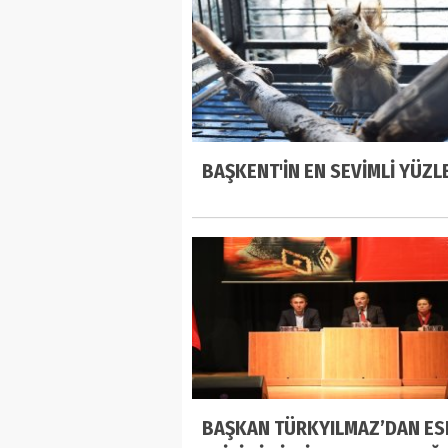
BAŞKENT'İN EN SEVİMLİ YÜZL
BAŞKAN TÜRKYILMAZ’DAN ES