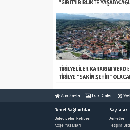
“GİRİT’İ BİRLİKTE YAŞATACAĞ
TİRİLYELİLER KARARINI VERDİ:
TİRİLYE “SAKİN ŞEHİR” OLACA
Ana Sayfa
Foto Galeri
Web
Genel Bağlantılar
Sayfalar
Belediyeler Rehberi
Anketler
Köşe Yazarları
İletişim Bilg