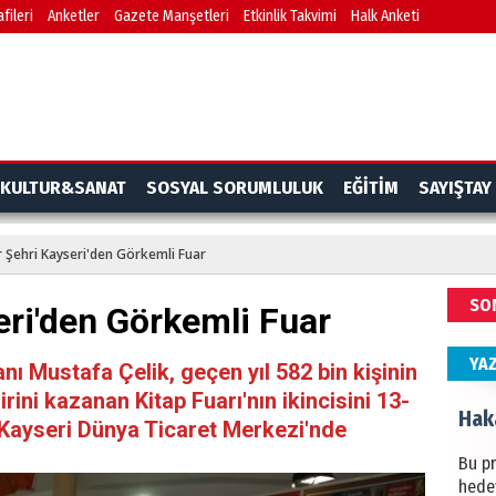
fileri
Anketler
Gazete Manşetleri
Etkinlik Takvimi
Halk Anketi
BAŞYA
önem
Ziy
İKLİM
KULTUR&SANAT
SOSYAL SORUMLULUK
EĞİTİM
SAYIŞTAY
DÜNY
YAPI
r Şehri Kayseri'den Görkemli Fuar
HÜS
SO
eri'den Görkemli Fuar
Kapka
YA
ı Mustafa Çelik, geçen yıl 582 bin kişinin
irini kazanan Kitap Fuarı'nın ikincisini 13-
Hak
 Kayseri Dünya Ticaret Merkezi'nde
Bu pr
hede