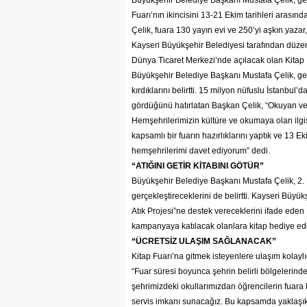
Büyükşehir Belediye Başkanı Mustafa Çelik, geçe
Fuarı’nın ikincisini 13-21 Ekim tarihleri arası
Çelik, fuara 130 yayın evi ve 250’yi aşkın yazar,
Kayseri Büyükşehir Belediyesi tarafından düzenl
Dünya Ticaret Merkezi’nde açılacak olan Kitap F
Büyükşehir Belediye Başkanı Mustafa Çelik, geçen
kırdıklarını belirtti. 15 milyon nüfuslu İstanbul
gördüğünü hatırlatan Başkan Çelik, “Okuyan ve O
Hemşehrilerimizin kültüre ve okumaya olan ilgisi
kapsamlı bir fuarın hazırlıklarını yaptık ve 13 E
hemşehrilerimi davet ediyorum” dedi.
“ATIĞINI GETİR KİTABINI GÖTÜR”
Büyükşehir Belediye Başkanı Mustafa Çelik, 2. K
gerçekleştireceklerini de belirtti. Kayseri Büyük
Atık Projesi”ne destek vereceklerini ifade eden 
kampanyaya katılacak olanlara kitap hediye ede
“ÜCRETSİZ ULAŞIM SAĞLANACAK”
Kitap Fuarı’na gitmek isteyenlere ulaşım kolayl
“Fuar süresi boyunca şehrin belirli bölgelerinde
şehrimizdeki okullarımızdan öğrencilerin fuara 
servis imkanı sunacağız. Bu kapsamda yaklaşık 