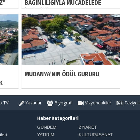
IZ”
BAĞIMLILIĞIYLA MÜCADELEDE
İŞBİRLİĞİ
MUDANYA’NIN ÖDÜL GURURU
K
 TV
Yazarlar
Biyografi
Vizyondakiler
Taziyel
Haber Kategorileri
GÜNDEM
ZİYARET
ileri
YATIRIM
KULTUR&SANAT