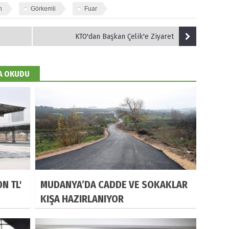
n
Görkemli
Fuar
KTO'dan Başkan Çelik'e Ziyaret
DA OKUDU
N TL'
MUDANYA’DA CADDE VE SOKAKLAR
KIŞA HAZIRLANIYOR