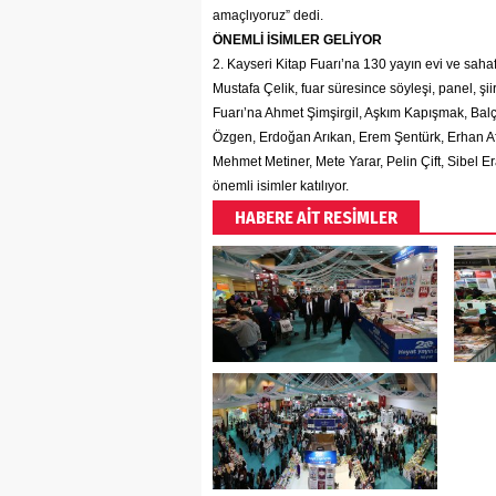
amaçlıyoruz” dedi.
ÖNEMLİ İSİMLER GELİYOR
2. Kayseri Kitap Fuarı’na 130 yayın evi ve saha
Mustafa Çelik, fuar süresince söyleşi, panel, şiir
Fuarı’na Ahmet Şimşirgil, Aşkım Kapışmak, Balç
Özgen, Erdoğan Arıkan, Erem Şentürk, Erhan Afy
Mehmet Metiner, Mete Yarar, Pelin Çift, Sibel E
önemli isimler katılıyor.
HABERE AİT RESİMLER