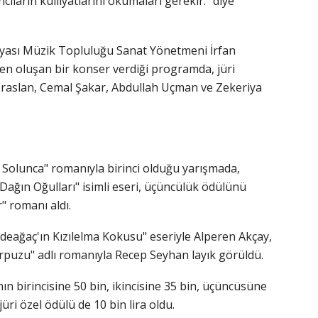
cıların külliyatlarını okumaları gerekir." diye
yası Müzik Topluluğu Sanat Yönetmeni İrfan
en oluşan bir konser verdiği programda, jüri
Eraslan, Cemal Şakar, Abdullah Uçman ve Zekeriya
 Solunca" romanıyla birinci olduğu yarışmada,
Dağın Oğulları" isimli eseri, üçüncülük ödülünü
" romanı aldı.
eağaç'ın Kızılelma Kokusu" eseriyle Alperen Akçay,
arpuzu" adlı romanıyla Recep Seyhan layık görüldü.
n birincisine 50 bin, ikincisine 35 bin, üçüncüsüne
jüri özel ödülü de 10 bin lira oldu.