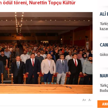
n ödül töreni, Nurettin Topçu Kültür
ALİ
Türki
kazan
CAN
Göko
NAM
Türk
Budu
A+
A-
AN
EKR