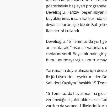
gösterimiyle başlayan programda
Develioğlu, Hafıza-i beşer nisyan 
büyüklerimiz, insan hafızasında un
devamlı durur. İşte biz de Bahçelie
ifadelerini kullandı.
Develioğlu, 15 Temmuz'da yurt ge
anımsatarak, "İnsanlar vatanları, ülk
canlarını verdi. Böyle bir hain gir
bunu unutmayacağız, unutturmayac
Yarışmanın duyurulması için deste
ile jüri üyelerine teşekkür eden De
Şahitleri Yazılıyor' başlıklı 15 Te
15 Temmuz'da havalimanına gidenle
verilmediğine şahit olduklarını ifa
vardı, o da vatandı. Ülkelerini ku