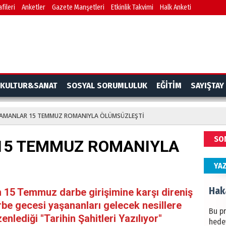
fileri
Anketler
Gazete Manşetleri
Etkinlik Takvimi
Halk Anketi
BAŞYA
önem
Ziy
İKLİM
KULTUR&SANAT
SOSYAL SORUMLULUK
EĞİTİM
SAYIŞTAY
DÜNY
YAPI
AMANLAR 15 TEMMUZ ROMANIYLA ÖLÜMSÜZLEŞTİ
HÜS
SO
15 TEMMUZ ROMANIYLA
Kapka
YA
Hak
n 15 Temmuz darbe girişimine karşı direniş
be gecesi yaşananları gelecek nesillere
Bu pr
nlediği "Tarihin Şahitleri Yazılıyor"
hede