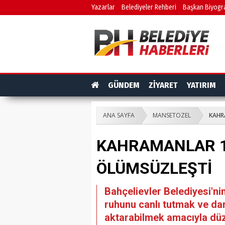
Yazarlar
Belediyeler Rehberi
Başkan Biyogra
GÜNDEM
ZİYARET
YATIRIM
ANA SAYFA
MANSETOZEL
KAHR
KAHRAMANLAR 
ÖLÜMSÜZLEŞTİ
Bahçelievler Belediyesi'ni
ruhunu canlı tutmak ve dar
aktarabilmek amacıyla düze