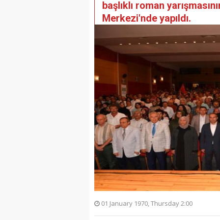
başlıklı roman yarışmasını
Merkezi'nde yapıldı.
01 January 1970, Thursday 2:00