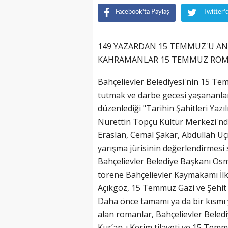
Facebook'ta Paylaş
Twitter'
149 YAZARDAN 15 TEMMUZ'U A
KAHRAMANLAR 15 TEMMUZ ROM
Bahçelievler Belediyesi'nin 15 Te
tutmak ve darbe gecesi yaşananlar
düzenlediği "Tarihin Şahitleri Yazı
Nurettin Topçu Kültür Merkezi'nde
Eraslan, Cemal Şakar, Abdullah Uç
yarışma jürisinin değerlendirmesi 
Bahçelievler Belediye Başkanı Osm
törene Bahçelievler Kaymakamı İlk
Açıkgöz, 15 Temmuz Gazi ve Şehit y
Daha önce tamamı ya da bir kısmı 
alan romanlar, Bahçelievler Beledi
Kur’an-ı Kerim tilaveti ve 15 Temm