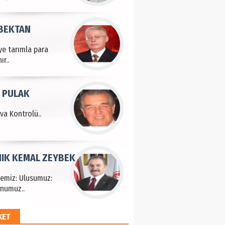
 BEKTAN
ye tarımla para
ır..
 PULAK
va Kontrolü..
IK KEMAL ZEYBEK
çemiz: Ulusumuz:
numuz..
KET
EM HAYRİ PEKER