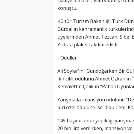
ciddiye almaları, isim yapmış roman
konuştu.
Kültür Turizm Bakanlığı Türk Dün
Gürdal'ın kahramanlık türkülerind
üyelerinden Ahmet Tezcan, Sibel 
Yıldız'a plaket takdim edildi.
- Ödüller
Ali Söyler'in "Gündoğarken Bir Gül
ikincilik ödülünü Ahmet Özkan'ın "
Kemalettin Çalık'ın "Pahalı Oyunlar
Yarışmada, mansiyon ödülüne "Ded
jüri özel ödülüne ise "Ebu Cehil K
149 başvurunun yapıldığı yarışmanı
20 bin lira verilirken, mansiyon ve 