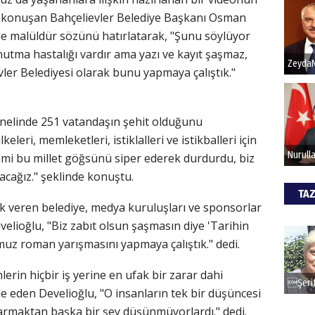
 konuşan Bahçelievler Belediye Başkanı Osman
ile malüldür sözünü hatırlatarak, "Şunu söylüyor
Hak
utma hastalığı vardır ama yazı ve kayıt şaşmaz,
Bu pr
vler Belediyesi olarak bunu yapmaya çalıştık."
hede
nelinde 251 vatandaşın şehit olduğunu
ALİ
eleri, memleketleri, istiklalleri ve istikballeri için
işimi bu millet göğsünü siper ederek durdurdu, biz
Türki
kazan
ağız." şeklinde konuştu.
TAZ
k veren belediye, medya kuruluşları ve sponsorlar
CAN
velioğlu, "Biz zabıt olsun şaşmasın diye 'Tarihin
mmuz roman yarışmasını yapmaya çalıştık." dedi.
Göko
rin hiçbir iş yerine en ufak bir zarar dahi
de eden Develioğlu, "O insanların tek bir düşüncesi
rtarmaktan başka bir şey düşünmüyorlardı." dedi.