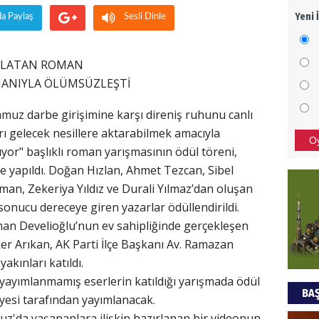
Yeni 
da Paylaş
Sesli Dinle
Mezar
bıra
Sult
NLATAN ROMAN
ANIYLA ÖLÜMSÜZLEŞTİ
NEC
mmuz darbe girişimine karşı direniş ruhunu canlı
BAŞYA
önem
ı gelecek nesillere aktarabilmek amacıyla
O
lıyor" başlıklı roman yarışmasının ödül töreni,
 yapıldı. Doğan Hızlan, Ahmet Tezcan, Sibel
Ziy
man, Zekeriya Yıldız ve Durali Yılmaz’dan oluşan
sonucu dereceye giren yazarlar ödüllendirildi.
İKLİM
DÜNY
an Develioğlu’nun ev sahipliğinde gerçekleşen
YAPI
er Arıkan, AK Parti İlçe Başkanı Av. Ramazan
akınları katıldı.
HÜS
yayımlanmamış eserlerin katıldığı yarışmada ödül
BAŞ
Kapka
yesi tarafından yayımlanacak.
uz'da yaşananlara ilişkin hazırlanan bir videonun