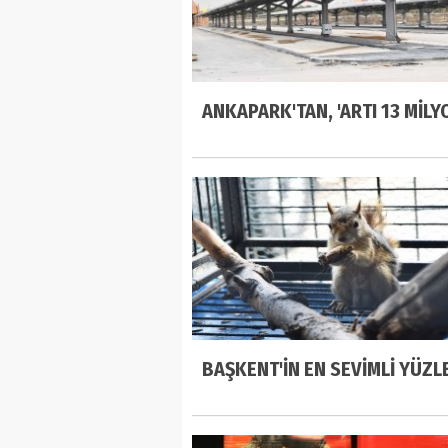
ANKAPARK'TAN, 'ARTI 13 MİLYO
BAŞKENT'İN EN SEVİMLİ YÜZL