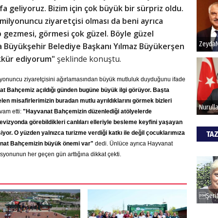
fa geliyoruz. Bizim için çok büyük bir sürpriz oldu.
milyonuncu ziyaretçisi olması da beni ayrıca
Hak
ip gezmesi, görmesi çok güzel. Böyle güzel
ta Büyükşehir Belediye Başkanı Yılmaz Büyükerşen
Bu pr
hede
ekkür ediyorum"
şeklinde konuştu.
ilyonuncu ziyaretçisini ağırlamasından büyük mutluluk duyduğunu ifade
ALİ
t Bahçemiz açıldığı günden bugüne büyük ilgi görüyor. Başta
en misafirlerimizin buradan mutlu ayrıldıklarını görmek bizleri
Türki
vam etti:
"Hayvanat Bahçemizin düzenlediği atölyelerde
kazan
evizyonda görebildikleri canlıları elleriyle besleme keyfini yaşayan
TAZ
or. O yüzden yalnızca turizme verdiği katkı ile değil çocuklarımıza
anat Bahçemizin büyük önemi var"
dedi. Ünlüce ayrıca Hayvanat
CAN
syonunun her geçen gün arttığına dikkat çekti.
Göko