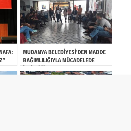
NAFA:
MUDANYA BELEDİYESİ’DEN MADDE
IZ”
BAĞIMLILIĞIYLA MÜCADELEDE
İŞBİRLİĞİ
MUDANYA’NIN ÖDÜL GURURU