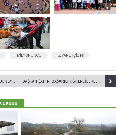
1
MİLYONUNCU
ZİYARETÇİSİNİ
A BAŞLIYOR
BAŞKAN ŞAHİN, BAŞARILI ÖĞRENCİLERLE BULUŞTU
DA OKUDU