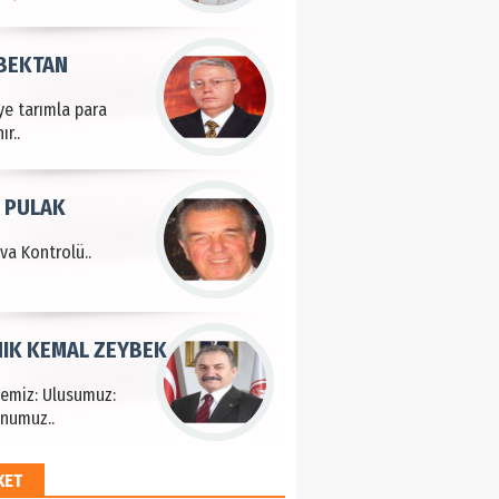
 BEKTAN
ye tarımla para
ır..
 PULAK
va Kontrolü..
IK KEMAL ZEYBEK
çemiz: Ulusumuz:
numuz..
KET
EM HAYRİ PEKER