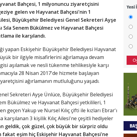
ayvanat Bahçesi, 1 milyonuncu ziyaretçisini
Yeni 
Mezar
 geziye gelen ve Hayvanat Bahçesi'nin 1
bıra
 Ailesi, Büyükşehir Belediyesi Genel Sekreteri Ayşe
Sult
sı Sıla Senem Bükülmez ve Hayvanat Bahçesi
tlama ile karşılandı.
NEC
liği yapan Eskişehir Büyükşehir Belediyesi Hayvanat
BAŞYA
önem
yük bir ilgiyle misafirlerini ağırlamaya devam
O
isi aşılamak ve nesli tükenme tehlikesiyle karşı
amacıyla 28 Nisan 2017'de hizmete başlayan
Ziy
yaretçisini ağırlamanın mutluluğunu yaşadı.
İKLİM
enel Sekreteri Ayşe Ünlüce, Büyükşehir Belediyesi
DÜNY
YAPI
em Bükülmez ve Hayvanat Bahçesi yetkilileri, 1
 geçen Yakup ve Nursel Kılıç çifti ile kızları Ebrar'ı
HÜS
 karşılanan 3 kişilik Kılıç Ailesi'ne çeşitli hediyeler
BAŞ
n geldik, çok güzel, çok büyük bir sürpriz oldu
Kapka
m fakat eşim hiç Eskişehir Hayvanat Bahçesi'ne