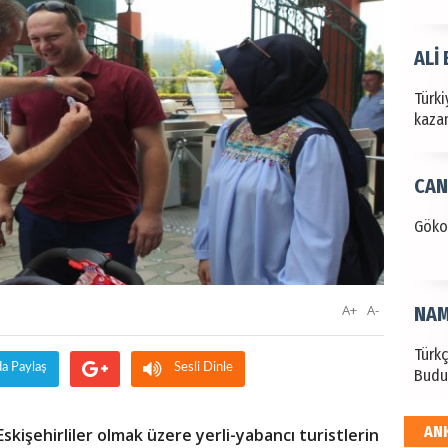
ALİ
Türki
kazan
CAN
Göko
A+
A-
NAM
Türk
da Paylaş
Sesli Dinle
Budu
AN
skişehirliler olmak üzere yerli-yabancı turistlerin
EKR