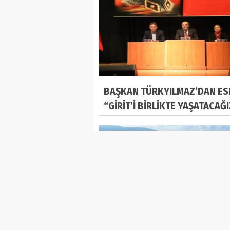
BAŞKAN TÜRKYILMAZ’DAN ES
“GİRİT’İ BİRLİKTE YAŞATACAĞ
TİRİLYELİLER KARARINI VERDİ: