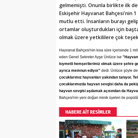
gelmemişti. Onunla birlikte ilk de
Eskişehir Hayvanat Bahçesi'nin 1 
mutlu etti. İnsanların burayı gel
ortamlar oluşturdukları için baş
olmak üzere yetkililere çok teş
Hayvanat Bahçesi'nin kısa süre içerisinde 1 m
eden Genel Sekreter Ayşe Ünlüce ise
"Hayvana
kıymetli hemşerilerimiz olmak üzere şehre gel
ayrıca memnun ediyor"
dedi. Ünlüce şöyle de
çocuklarımız hayvanları yakından tanıyor. Tel
çocuklarımızda hayvan sevgisi daha da pekişiy
hayvan sevgisi aşılamak açısından da Hayv
Bahçesi'nin yeni doğan minik üyeleri ile popülâ
HABERE AİT RESİMLER