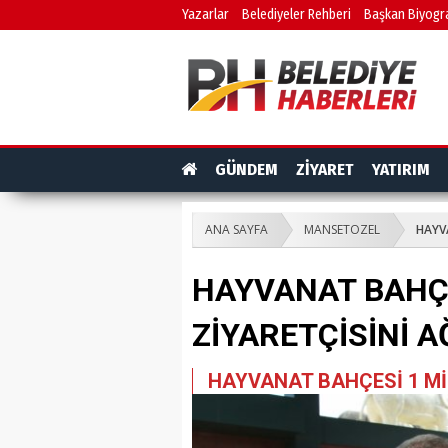
Yazarlar
Belediyeler Rehberi
Başkan Biyogra
GÜNDEM
ZİYARET
YATIRIM
ANA SAYFA
MANSETOZEL
HAYV
HAYVANAT BAHÇ
ZİYARETÇİSİNİ A
HAYVANAT BAHÇESİ 1 Mİ