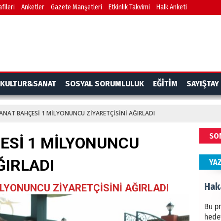
fileri
Anketler
Gazete Manşetleri
Etkinlik Takvimi
Halk Anketi
BAŞYA
önem
Ziy
İKLİM
KULTUR&SANAT
SOSYAL SORUMLULUK
EĞİTİM
SAYIŞTAY
DÜNY
YAPI
ANAT BAHÇESİ 1 MİLYONUNCU ZİYARETÇİSİNİ AĞIRLADI
HÜS
SO
ESİ 1 MİLYONUNCU
Kapka
ĞIRLADI
YA
Hak
LYONUNCU ZİYARETÇİSİNİ AĞIRLADI
Bu pr
hede