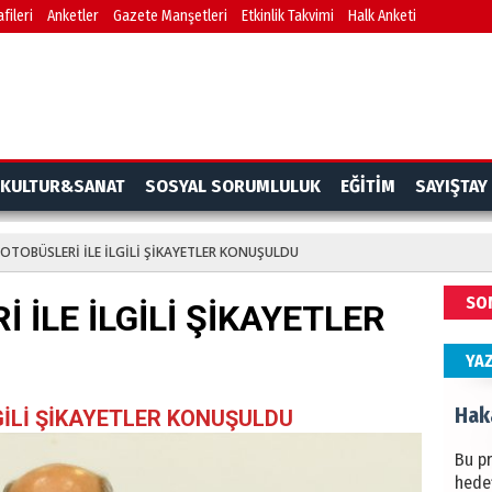
fileri
Anketler
Gazete Manşetleri
Etkinlik Takvimi
Halk Anketi
BAŞYA
önem
Ziy
İKLİM
KULTUR&SANAT
SOSYAL SORUMLULUK
EĞİTİM
SAYIŞTAY
DÜNY
YAPI
 OTOBÜSLERİ İLE İLGİLİ ŞİKAYETLER KONUŞULDU
HÜS
SO
 İLE İLGİLİ ŞİKAYETLER
Kapka
YA
Hak
GİLİ ŞİKAYETLER KONUŞULDU
Bu pr
hede