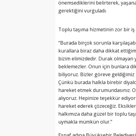
önemsediklerini belirterek, yaşana
gerektiğini vurguladı.
Toplu taşıma hizmetinin zor bir iş
“Burada birçok sorunla karşılaşab
kurallara biraz daha dikkat ettiği
bizim elimizdedir. Durak olmayan y
beklemezler. Onun için bunlara dikk
biliyoruz. Bizler göreve geldiğim
Çünkü burada halkla birebir diyalo
hareket etmek durumundasınız. Onu
alıyoruz. Hepinize teşekkür ediyo
hareket ederek çözeceğiz. Eksikler
halkımıza daha güzel bir toplu ta
uymakla mümkün olur.”
Esnaf adına Büyükşehir Belediyesi