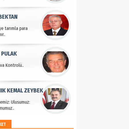
 BEKTAN
ye tarımla para
ır..
 PULAK
va Kontrolü..
IK KEMAL ZEYBEK
çemiz: Ulusumuz:
numuz..
KET
EM HAYRİ PEKER