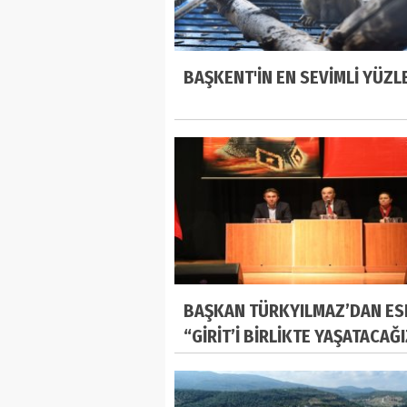
BAŞKENT'İN EN SEVİMLİ YÜZL
BAŞKAN TÜRKYILMAZ’DAN ES
“GİRİT’İ BİRLİKTE YAŞATACAĞ