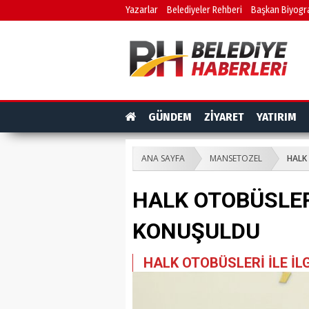
Yazarlar
Belediyeler Rehberi
Başkan Biyogra
GÜNDEM
ZİYARET
YATIRIM
ANA SAYFA
MANSETOZEL
HALK
HALK OTOBÜSLERİ
KONUŞULDU
HALK OTOBÜSLERİ İLE İL