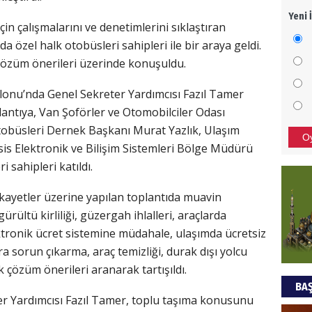
Yeni 
Mezar
çin çalışmalarını ve denetimlerini sıklaştıran
bıra
 özel halk otobüsleri sahipleri ile bir araya geldi.
Sult
çözüm önerileri üzerinde konuşuldu.
NEC
lonu’nda Genel Sekreter Yardımcısı Fazıl Tamer
lantıya, Van Şoförler ve Otomobilciler Odası
BAŞYA
önem
tobüsleri Dernek Başkanı Murat Yazlık, Ulaşım
O
is Elektronik ve Bilişim Sistemleri Bölge Müdürü
 sahipleri katıldı.
Ziy
ayetler üzerine yapılan toplantıda muavin
İKLİM
ürültü kirliliği, güzergah ihlalleri, araçlarda
DÜNY
YAPI
tronik ücret sistemine müdahale, ulaşımda ücretsiz
a sorun çıkarma, araç temizliği, durak dışı yolcu
HÜS
 çözüm önerileri aranarak tartışıldı.
BAŞ
Kapka
r Yardımcısı Fazıl Tamer, toplu taşıma konusunu