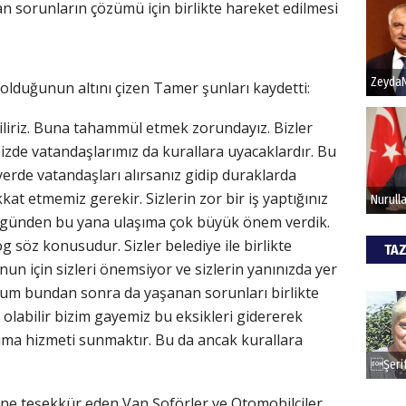
n sorunların çözümü için birlikte hareket edilmesi
Hak
 olduğunun altını çizen Tamer şunları kaydetti:
Bu pr
hede
iliriz. Buna tahammül etmek zorundayız. Bizler
mizde vatandaşlarımız da kurallara uyacaklardır. Bu
ALİ
erde vatandaşları alırsanız gidip duraklarda
at etmemiz gerekir. Sizlerin zor bir iş yaptığınız
Türki
iz günden bu yana ulaşıma çok büyük önem verdik.
kazan
g söz konusudur. Sizler belediye ile birlikte
TAZ
n için sizleri önemsiyor ve sizlerin yanınızda yer
CAN
rum bundan sonra da yaşanan sorunları birlikte
 olabilir bizim gayemiz bu eksikleri gidererek
Göko
şıma hizmeti sunmaktır. Bu da ancak kurallara
ne teşekkür eden Van Şoförler ve Otomobilciler