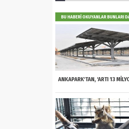
BU HABERİ OKUYANLAR BUNLARI 
ANKAPARK'TAN, 'ARTI 13 MİLYO