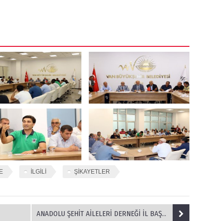
E
İLGİLİ
ŞİKAYETLER
ANADOLU ŞEHİT AİLELERİ DERNEĞİ İL BAŞKANLARI VE ŞEHİT AİLELERİ VAN DA BULUŞTU