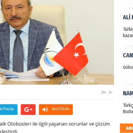
ALİ
Türki
kazan
CAN
Göko
A+
A-
NAM
Türk
da Paylaş
Sesli Dinle
Budu
lk Otobüsleri ile ilgili yaşanan sorunlar ve çözüm
AN
EKR
kleştirdi.