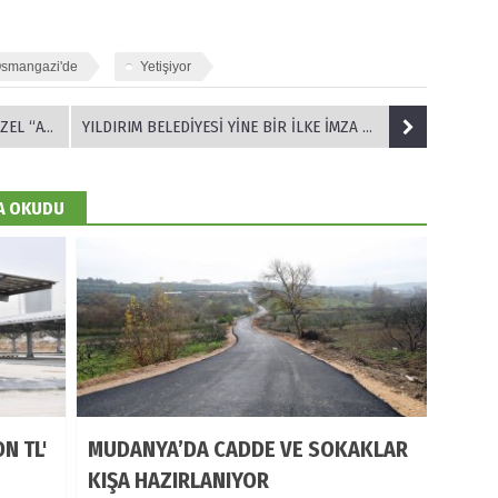
smangazi'de
Yetişiyor
ALI SERGİ
YILDIRIM BELEDİYESİ YİNE BİR İLKE İMZA ATTI
DA OKUDU
N TL'
MUDANYA’DA CADDE VE SOKAKLAR
KIŞA HAZIRLANIYOR