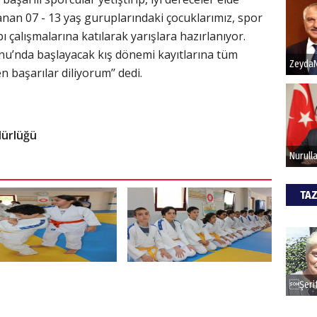
nan 07 - 13 yaş guruplarındaki çocuklarımız, spor
apı çalışmalarına katılarak yarışlara hazırlanıyor.
Hak
onu’nda başlayacak kış dönemi kayıtlarına tüm
Bu pr
n başarılar diliyorum’’ dedi.
hede
ALİ
üdürlüğü
Türki
kazan
TAZ
CAN
Göko