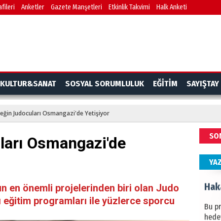
fileri
Anketler
Gazete Manşetleri
Etkinlik Takvimi
Halk Anketi
BAŞYA
önem
Ziy
İKLİM
KULTUR&SANAT
SOSYAL SORUMLULUK
EĞİTİM
SAYIŞTAY
DÜNY
YAPI
eğin Judocuları Osmangazi'de Yetişiyor
HÜS
SO
ları Osmangazi'de
Kapka
YA
Hak
 en önemli projelerinden biri olan Judo
ı eğitim programları ile yüzlerce sporcu
Bu pr
hede