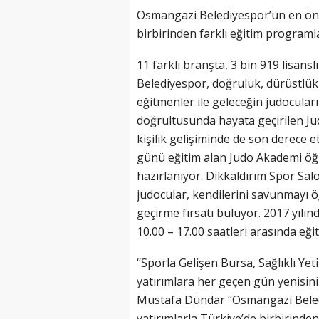
Osmangazi Belediyespor’un en öne
birbirinden farklı eğitim programlar
11 farklı branşta, 3 bin 919 lisa
Belediyespor, doğruluk, dürüstlük
eğitmenler ile geleceğin judocuları
doğrultusunda hayata geçirilen Judo
kişilik gelişiminde de son derece 
günü eğitim alan Judo Akademi öğre
hazırlanıyor. Dikkaldırım Spor Sal
judocular, kendilerini savunmayı öğ
geçirme fırsatı buluyor. 2017 yılın
10.00 – 17.00 saatleri arasında eği
‘‘Sporla Gelişen Bursa, Sağlıklı Yet
yatırımlara her geçen gün yenisini
Mustafa Dündar ‘‘Osmangazi Beled
yatırımlarla Türkiye’de birbirinden 