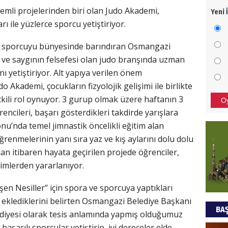
mli projelerinden biri olan Judo Akademi,
Yeni 
Mezar
ı ile yüzlerce sporcu yetiştiriyor.
bıra
Sult
nslı sporcuyu bünyesinde barındıran Osmangazi
 ve saygının felsefesi olan judo branşında uzman
NEC
nı yetiştiriyor. Alt yapıya verilen önem
BAŞYA
 Akademi, çocukların fizyolojik gelişimi ile birlikte
önem
etkili rol oynuyor. 3 gurup olmak üzere haftanın 3
O
ncileri, başarı gösterdikleri takdirde yarışlara
onu’nda temel jimnastik öncelikli eğitim alan
Ziy
renmelerinin yanı sıra yaz ve kış aylarını dolu dolu
İKLİM
dan itibaren hayata geçirilen projede öğrenciler,
DÜNY
timlerden yararlanıyor.
YAPI
işen Nesiller’’ için spora ve sporcuya yaptıkları
HÜS
 eklediklerini belirten Osmangazi Belediye Başkanı
BAŞ
Kapka
iyesi olarak tesis anlamında yapmış olduğumuz
başarılı sporcular yetiştirip, iyi dereceler elde