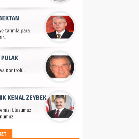
 BEKTAN
ye tarımla para
ır..
 PULAK
va Kontrolü..
IK KEMAL ZEYBEK
çemiz: Ulusumuz:
numuz..
KET
EM HAYRİ PEKER