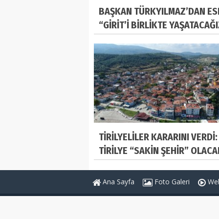
BAŞKAN TÜRKYILMAZ’DAN ES
“GİRİT’İ BİRLİKTE YAŞATACAĞ
TİRİLYELİLER KARARINI VERDİ:
TİRİLYE “SAKİN ŞEHİR” OLACA
Ana Sayfa
Foto Galeri
Web
Genel Bağlantılar
Sayfalar