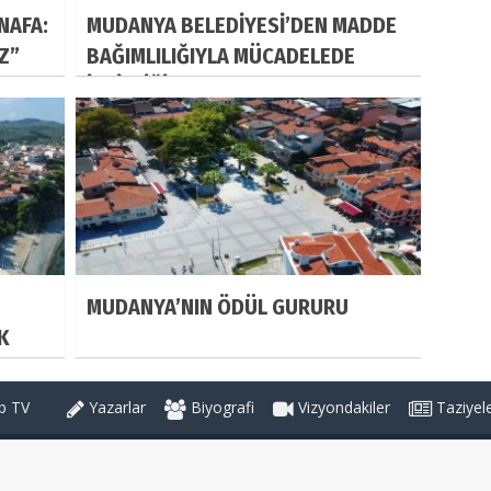
NAFA:
MUDANYA BELEDİYESİ’DEN MADDE
IZ”
BAĞIMLILIĞIYLA MÜCADELEDE
İŞBİRLİĞİ
MUDANYA’NIN ÖDÜL GURURU
K
 TV
Yazarlar
Biyografi
Vizyondakiler
Taziyel
Haber Kategorileri