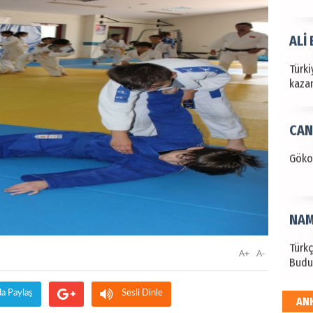
ALİ
Türki
kazan
CAN
Göko
NAM
Türk
A+
A-
Budu
da Paylaş
Sesli Dinle
AN
EKR