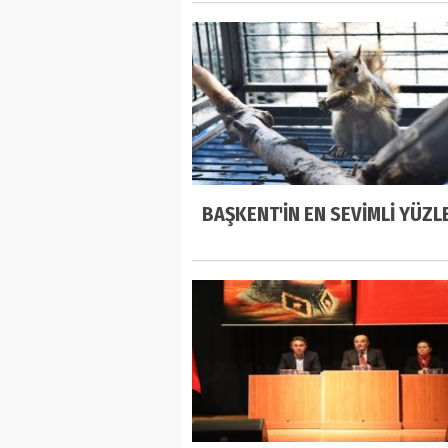
BAŞKENT'İN EN SEVİMLİ YÜZL