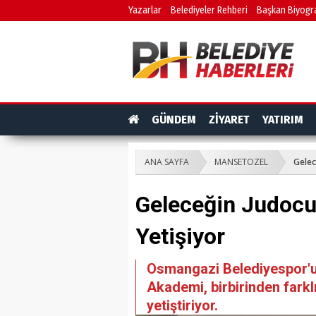
Yazarlar
Belediyeler Rehberi
Başkan Biyogra
GÜNDEM
ZİYARET
YATIRIM
ANA SAYFA
MANSETOZEL
Gelec
Geleceğin Judocu
Yetişiyor
Osmangazi Belediyespor'un
Akademi, birbirinden farkl
yetiştiriyor.