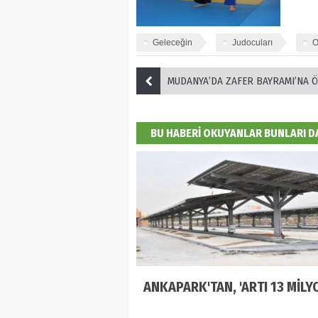
Geleceğin
Judocuları
O
MUDANYA’DA ZAFER BAYRAMI’NA ÖZEL “ATATÜRK” TEM
BU HABERİ OKUYANLAR BUNLARI 
ANKAPARK'TAN, 'ARTI 13 MİLYO