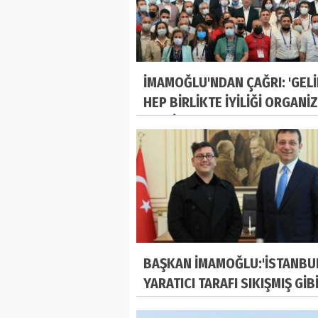
İMAMOĞLU'NDAN ÇAĞRI: 'GEL
HEP BİRLİKTE İYİLİĞİ ORGANİ
EDELİM'
BAŞKAN İMAMOĞLU:'İSTANBU
YARATICI TARAFI SIKIŞMIŞ GİBİ