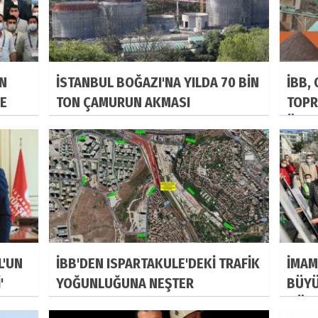
İN
İSTANBUL BOĞAZI'NA YILDA 70 BİN
İBB,
ZE
TON ÇAMURUN AKMASI
TOPR
ENGELLENECEK
ÜRET
L'UN
İBB'DEN ISPARTAKULE'DEKİ TRAFİK
İMAM
'
YOĞUNLUĞUNA NEŞTER
BÜYÜ
MÜJD