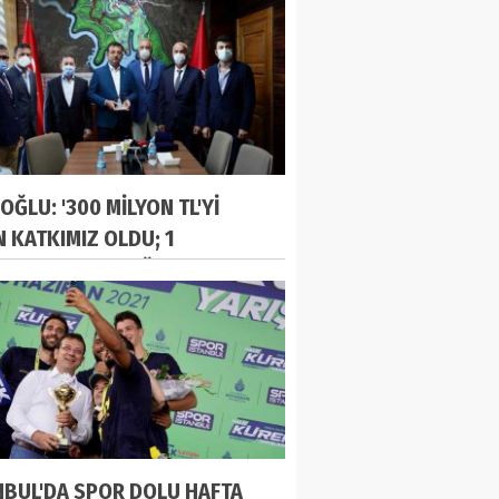
OĞLU: '300 MİLYON TL'Yİ
N KATKIMIZ OLDU; 1
UZ'DA DURACAĞIZ'
NBUL'DA SPOR DOLU HAFTA