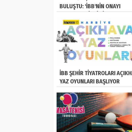
BULUŞTU: 'İBB'NİN ONAYI
OLMADAN HİÇBİR İMALATA
GİRİLEMEZ'
İBB ŞEHİR TİYATROLARI AÇIK
YAZ OYUNLARI BAŞLIYOR