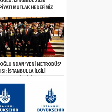
OĞLU: İSTANBUL 2036
PİYATI MUTLAK HEDEFİMİZ
OĞLU'NDAN 'YENİ METROBÜS'
SI: İSTANBUL'LA İLGİLİ
RLAR GECİKTİRİLEMEZ