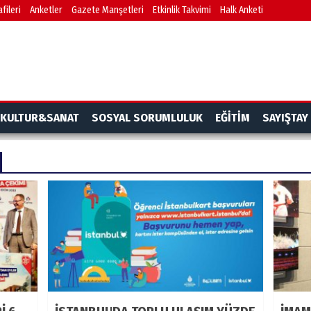
fileri
Anketler
Gazete Manşetleri
Etkinlik Takvimi
Halk Anketi
KULTUR&SANAT
SOSYAL SORUMLULUK
EĞİTİM
SAYIŞTAY