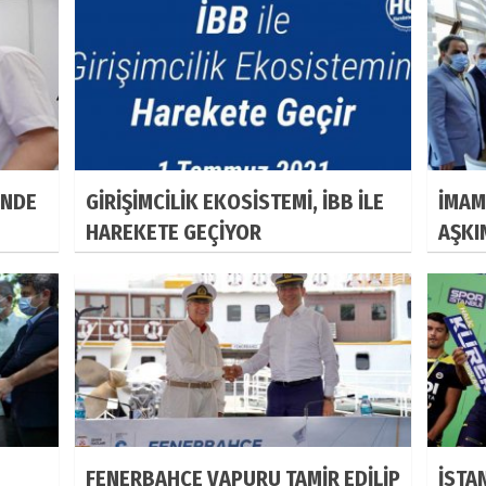
İNDE
GİRİŞİMCİLİK EKOSİSTEMİ, İBB İLE
İMAM
HAREKETE GEÇİYOR
AŞKI
TEMM
FENERBAHÇE VAPURU TAMİR EDİLİP
İSTA