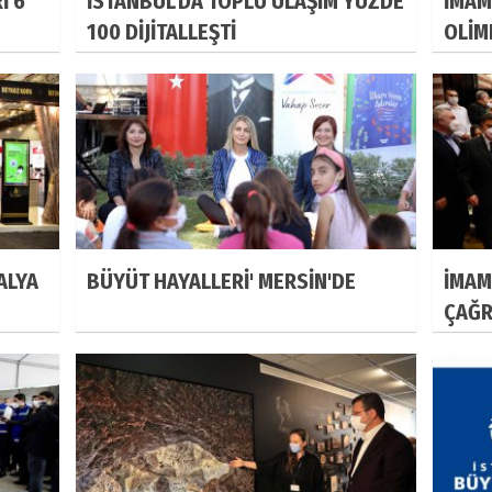
İ 6
İSTANBUL'DA TOPLU ULAŞIM YÜZDE
İMAM
100 DİJİTALLEŞTİ
OLİM
ALYA
BÜYÜT HAYALLERİ' MERSİN'DE
İMAM
ÇAĞRI
KARA