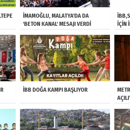
LTEPE
İMAMOĞLU, MALATYA'DA DA
İBB,
'BETON KANAL' MESAJI VERDİ
İÇİN 
ER
İBB DOĞA KAMPI BAŞLIYOR
METR
AÇIL