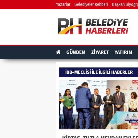
Yazarlar
Belediyeler Rehberi
Başkan Biyogra
GÜNDEM
ZİYARET
YATIRIM
IBB-MECLISI ILE ILGILI HABERLER