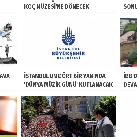
KOÇ MÜZESİ'NE DÖNECEK
SON
HAVA
İSTANBUL'UN DÖRT BİR YANINDA
İBB'
'DÜNYA MÜZİK GÜNÜ' KUTLANACAK
DEVA