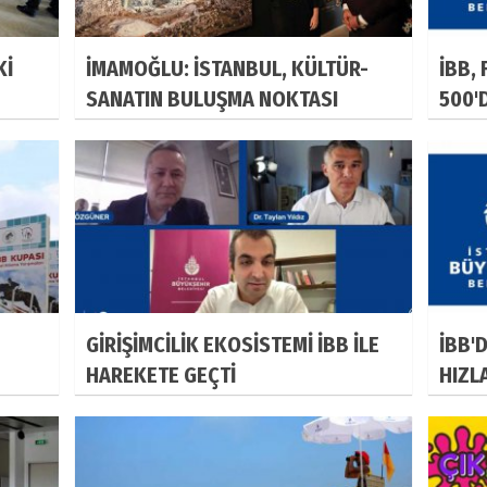
Kİ
İMAMOĞLU: İSTANBUL, KÜLTÜR-
İBB,
SANATIN BULUŞMA NOKTASI
500'
OLACAK
GİRİŞİMCİLİK EKOSİSTEMİ İBB İLE
İBB'
HAREKETE GEÇTİ
HIZL