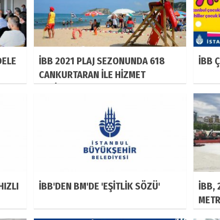
DELE
İBB 2021 PLAJ SEZONUNDA 618
İBB 
CANKURTARAN İLE HİZMET
VERİYOR
HIZLI
İBB'DEN BM'DE 'EŞİTLİK SÖZÜ'
İBB, 
METR