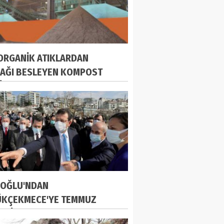
 ORGANİK ATIKLARDAN
AĞI BESLEYEN KOMPOST
İYOR
OĞLU'NDAN
KÇEKMECE'YE TEMMUZ
ESİ