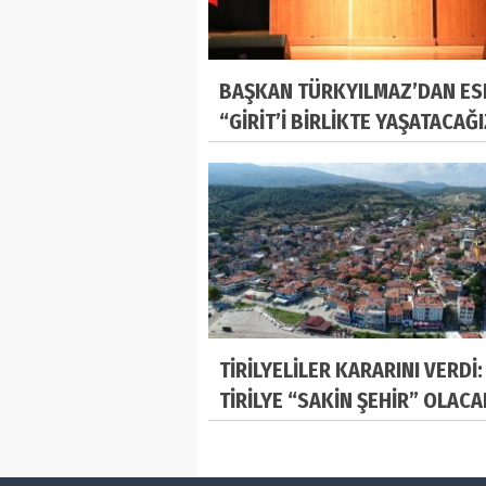
BAŞKAN TÜRKYILMAZ’DAN ES
“GİRİT’İ BİRLİKTE YAŞATACAĞ
TİRİLYELİLER KARARINI VERDİ:
TİRİLYE “SAKİN ŞEHİR” OLACA