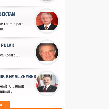
 BEKTAN
ye tarımla para
ır..
 PULAK
va Kontrolü..
IK KEMAL ZEYBEK
çemiz: Ulusumuz:
numuz..
KET
EM HAYRİ PEKER