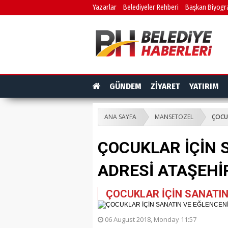
Yazarlar
Belediyeler Rehberi
Başkan Biyogra
GÜNDEM
ZİYARET
YATIRIM
ANA SAYFA
MANSETOZEL
ÇOCU
ÇOCUKLAR İÇİN 
ADRESİ ATAŞEHİ
ÇOCUKLAR İÇİN SANATIN
06 August 2018, Monday 11:57