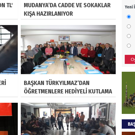
N TL'
MUDANYA’DA CADDE VE SOKAKLAR
Yeni 
Mezar
KIŞA HAZIRLANIYOR
bıra
Sult
NEC
BAŞYA
önem
O
Ziy
ERİ
BAŞKAN TÜRKYILMAZ’DAN
İKLİM
ÖĞRETMENLERE HEDİYELİ KUTLAMA
DÜNY
YAPI
HÜS
BAŞ
Kapka