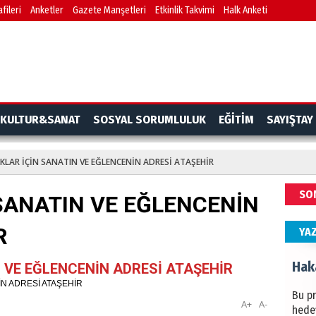
fileri
Anketler
Gazete Manşetleri
Etkinlik Takvimi
Halk Anketi
BAŞYA
önem
Ziy
İKLİM
KULTUR&SANAT
SOSYAL SORUMLULUK
EĞİTİM
SAYIŞTAY
DÜNY
YAPI
KLAR İÇİN SANATIN VE EĞLENCENİN ADRESİ ATAŞEHİR
HÜS
SO
SANATIN VE EĞLENCENİN
Kapka
R
YA
Hak
 VE EĞLENCENİN ADRESİ ATAŞEHİR
Bu pr
A+
A-
hede