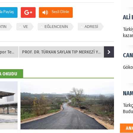
da Paylaş
Sesli Dinle
ALİ
ATIN
VE
EĞLENCENİN
ADRESİ
Türki
kazan
 Tesisi
PROF. DR. TÜRKAN SAYLAN TIP MERKEZİ YENİLENEN HEKİM KADROSUYLA GÖREVE HAZIR
CAN
Göko
DA OKUDU
NAM
Türk
Budu
AN
EKR