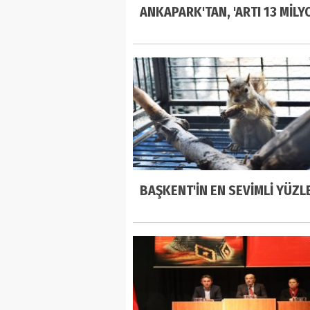
ANKAPARK'TAN, 'ARTI 13 MİLYO
BAŞKENT'İN EN SEVİMLİ YÜZL