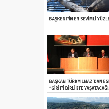
BAŞKENT'İN EN SEVİMLİ YÜZL
BAŞKAN TÜRKYILMAZ’DAN ES
“GİRİT’İ BİRLİKTE YAŞATACAĞ