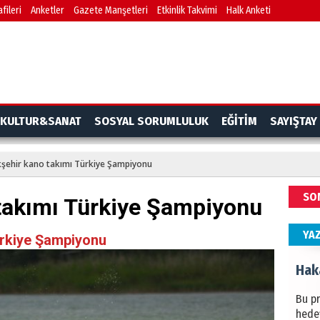
fileri
Anketler
Gazete Manşetleri
Etkinlik Takvimi
Halk Anketi
BAŞYA
önem
Ziy
İKLİM
KULTUR&SANAT
SOSYAL SORUMLULUK
EĞİTİM
SAYIŞTAY
DÜNY
YAPI
şehir kano takımı Türkiye Şampiyonu
HÜS
SO
takımı Türkiye Şampiyonu
Kapka
YA
ürkiye Şampiyonu
Hak
Bu pr
hede