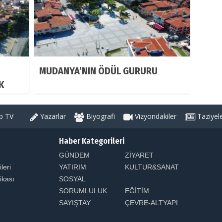
MUDANYA’NIN ÖDÜL GURURU
K
 TV
Yazarlar
Biyografi
Vizyondakiler
Taziyel
Haber Kategorileri
GÜNDEM
ZİYARET
ileri
YATIRIM
KULTUR&SANAT
tikası
SOSYAL
SORUMLULUK
EĞİTİM
SAYIŞTAY
ÇEVRE-ALTYAPI