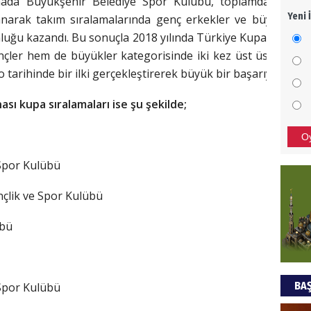
nada Büyükşehir Belediye Spor Kulübü, toplamda 14 altı
Yeni 
arak takım sıralamalarında genç erkekler ve büyük erke
Mezar
uğu kazandı. Bu sonuçla 2018 yılında Türkiye Kupası ve Tü
bıra
Sult
çler hem de büyükler kategorisinde iki kez üst üste şamp
arihinde bir ilki gerçekleştirerek büyük bir başarıya imza a
NEC
ı kupa sıralamaları ise şu şekilde;
BAŞYA
önem
O
 Spor Kulübü
Ziy
nçlik ve Spor Kulübü
İKLİM
DÜNY
übü
YAPI
HÜS
BAŞ
 Spor Kulübü
Kapka