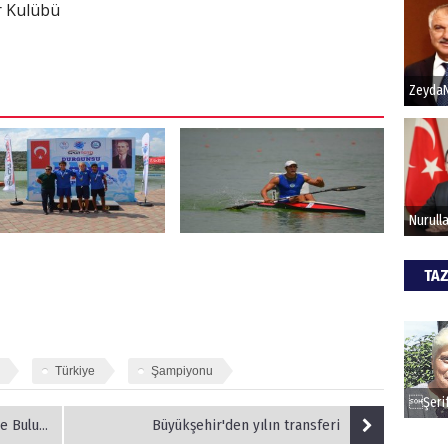
r Kulübü
Hak
Bu pr
hede
ALİ
Türki
kazan
TAZ
CAN
Göko
Türkiye
Şampiyonu
Buluştu
Büyükşehir'den yılın transferi