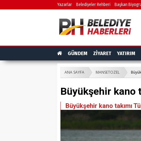
Yazarlar
Belediyeler Rehberi
Başkan Biyogra
GÜNDEM
ZİYARET
YATIRIM
ANA SAYFA
MANSETOZEL
Büyük
Büyükşehir kano 
Büyükşehir kano takımı T