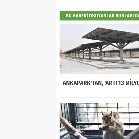
BU HABERİ OKUYANLAR BUNLARI 
ANKAPARK'TAN, 'ARTI 13 MİLYO