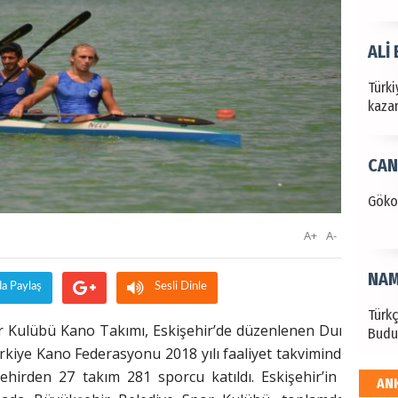
ALİ
Türki
kazan
CAN
Göko
A+
A-
NAM
da Paylaş
Sesli Dinle
Türk
r Kulübü Kano Takımı, Eskişehir’de düzenlenen Durgunsu 
Budu
rkiye Kano Federasyonu 2018 yılı faaliyet takviminde yer al
irden 27 takım 281 sporcu katıldı. Eskişehir’in Sarı Su
AN
EKR