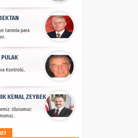
 BEKTAN
ye tarımla para
ır..
 PULAK
va Kontrolü..
IK KEMAL ZEYBEK
çemiz: Ulusumuz:
Kano
numuz..
an ve
ngur
KET
EM HAYRİ PEKER