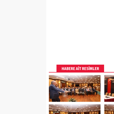
Konuşmaların tamamlanmasının 
Mevlüt Uysal, Hartum Eyaleti A
İSBAK Genel Müdürü Muhammed A
Başkanı Abdan-ahmed Salih Khıa
Anlaşma kapsamında Sudan’ın Ha
sistemi, şerit bilgi sistemi, kırmız
trafik izlem kamera sistemini kap
proje olarak hayata geçirilecek
planlanıyor.
HABERE AİT RESİMLER