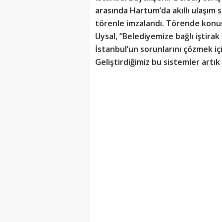
arasında Hartum’da akıllı ulaşım
törenle imzalandı. Törende konu
Uysal, “Belediyemize bağlı iştirak
İstanbul’un sorunlarını çözmek için
Geliştirdiğimiz bu sistemler artı
İstanbul Büyükşehir Belediyesi’ni
hızlandırmak için hayata geçirdi
kapsamda İBB iştirak şirketi İSBAK
Sudan’da uygulanmasını amaçlay
Pilot Projesi” için imza töreni 
düzenlenen törene İstanbul Büy
Eyaleti Altyapı ve Ulaştırma B
Muhammed Alyürük, Sudan İsta
Altohamy, İBB bürokratları, Sudan
1.1 MİLYON EURO’LUK ANLAŞM