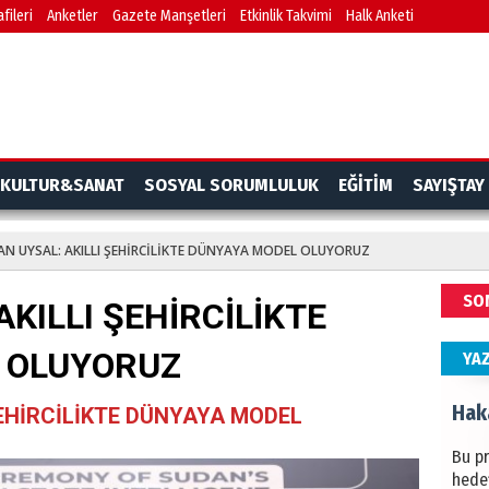
fileri
Anketler
Gazete Manşetleri
Etkinlik Takvimi
Halk Anketi
BAŞYA
önem
Ziy
İKLİM
KULTUR&SANAT
SOSYAL SORUMLULUK
EĞİTİM
SAYIŞTAY
DÜNY
YAPI
AN UYSAL: AKILLI ŞEHİRCİLİKTE DÜNYAYA MODEL OLUYORUZ
HÜS
SO
KILLI ŞEHİRCİLİKTE
Kapka
 OLUYORUZ
YA
Hak
ŞEHİRCİLİKTE DÜNYAYA MODEL
Bu pr
hede