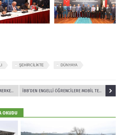
LI
ŞEHİRCİLİKTE
DÜNYAYA
AM ED�YOR
İBB’DEN ENGELLİ ÖĞRENCİLERE MOBİL TERCİH HİZMETİ
DA OKUDU