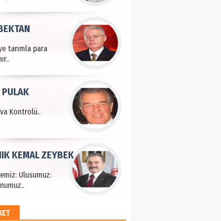
 BEKTAN
ye tarımla para
ır..
 PULAK
va Kontrolü..
IK KEMAL ZEYBEK
çemiz: Ulusumuz:
numuz..
KET
EM HAYRİ PEKER