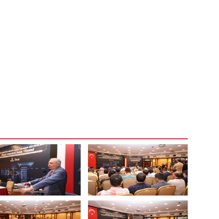
ardından İstanbul Büyükşehir Belediye Başkanı
ltyapı ve Ulaştırma Bakanı Khakid Mohamed Khair,
lyürük ve Sinkad Mastır şirketi İstanbul
rı tarafından anlaşma imzalandı.
rtum kentinde sinyalize kavşak, değişken mesaj
ı ışık ihlal tespit sistemi, trafik ölçüm sistemi,
sayan akıllı ulaşım sistemleri kurulacak. Pilot
 anlaşmanın önümüzdeki süreçte genişletilmesi