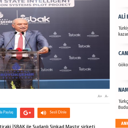
ALİ
Türki
kazan
CAN
Göko
NAM
A+
A-
Türk
Budu
da Paylaş
Sesli Dinle
AN
EKR
iraki İSBAK ile Sudanlı Sinkad Mastır şirketi