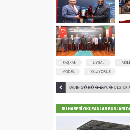
BAŞKAN
UYSAL:
AKIL
MODEL
OLUYORUZ
KADIN G�R���MC� DESTEK MERKEZ� �N�AAT �ALI�MALARI DEV
BU HABERİ OKUYANLAR BUNLARI 