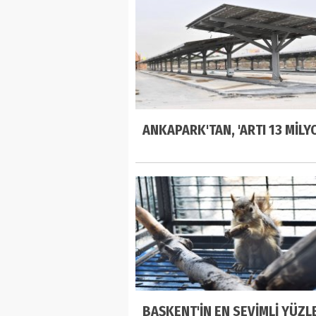
ANKAPARK'TAN, 'ARTI 13 MİLYO
BAŞKENT'İN EN SEVİMLİ YÜZL