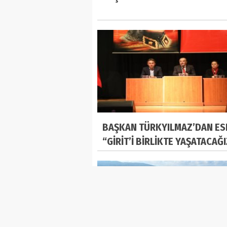
BAŞKAN TÜRKYILMAZ’DAN ES
“GİRİT’İ BİRLİKTE YAŞATACAĞ