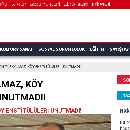
fileri
Anketler
Gazete Manşetleri
Etkinlik Takvimi
Halk Anketi
BAŞYA
önem
Ziy
İKLİM
KULTUR&SANAT
SOSYAL SORUMLULUK
EĞİTİM
SAYIŞTAY
DÜNY
YAPI
AN TÜRKYILMAZ, KÖY ENSTİTÜLÜLERİ UNUTMADI!
HÜS
SO
LMAZ, KÖY
Kapka
UNUTMADI!
YA
Hak
Y ENSTİTÜLÜLERİ UNUTMADI!
Bu pr
hede