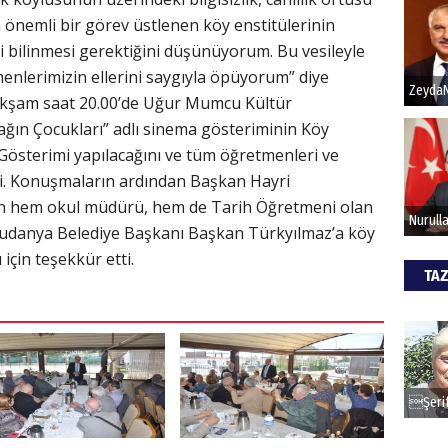
an önemli bir görev üstlenen köy enstitülerinin
i bilinmesi gerektiğini düşünüyorum. Bu vesileyle
Hak
enlerimizin ellerini saygıyla öpüyorum” diye
Bu pr
akşam saat 20.00’de Uğur Mumcu Kültür
hede
ağın Çocukları” adlı sinema gösteriminin Köy
 Gösterimi yapılacağını ve tüm öğretmenleri ve
edi. Konuşmaların ardından Başkan Hayri
ALİ
en hem okul müdürü, hem de Tarih Öğretmeni olan
Türki
udanya Belediye Başkanı Başkan Türkyılmaz’a köy
kazan
için teşekkür etti.
TAZ
CAN
Göko