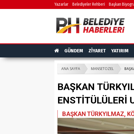
Yazarlar
Belediyeler Rehberi
Başkan Biyogra
GÜNDEM
ZİYARET
YATIRIM
ANA SAYFA
MANSETOZEL
BAŞK
BAŞKAN TÜRKYI
ENSTİTÜLÜLERİ 
BAŞKAN TÜRKYILMAZ, KÖ