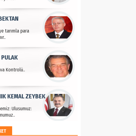
 BEKTAN
ye tarımla para
ır..
 PULAK
va Kontrolü..
IK KEMAL ZEYBEK
çemiz: Ulusumuz:
numuz..
KET
EM HAYRİ PEKER