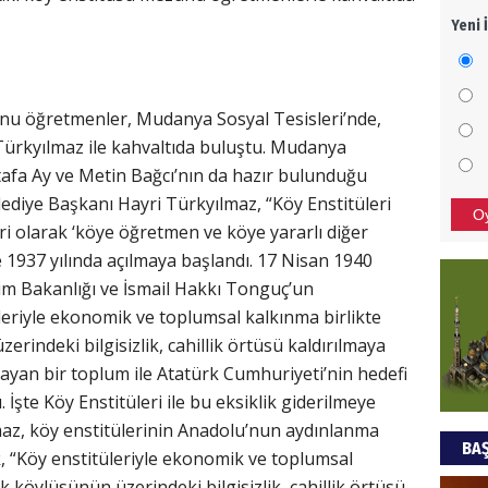
Yeni 
Mezar
bıra
Sult
u öğretmenler, Mudanya Sosyal Tesisleri’nde,
NEC
ürkyılmaz ile kahvaltıda buluştu. Mudanya
afa Ay ve Metin Bağcı’nın da hazır bulunduğu
BAŞYA
önem
ye Başkanı Hayri Türkyılmaz, “Köy Enstitüleri
O
 olarak ‘köye öğretmen ve köye yararlı diğer
 1937 yılında açılmaya başlandı. 17 Nisan 1940
Ziy
ğitim Bakanlığı ve İsmail Hakkı Tonguç’un
leriyle ekonomik ve toplumsal kalkınma birlikte
İKLİM
DÜNY
rindeki bilgisizlik, cahillik örtüsü kaldırılmaya
YAPI
mayan bir toplum ile Atatürk Cumhuriyeti’nin hedefi
 İşte Köy Enstitüleri ile bu eksiklik giderilmeye
HÜS
lmaz, köy enstitülerinin Anadolu’nun aydınlanma
BAŞ
Kapka
 “Köy enstitüleriyle ekonomik ve toplumsal
 köylüsünün üzerindeki bilgisizlik, cahillik örtüsü