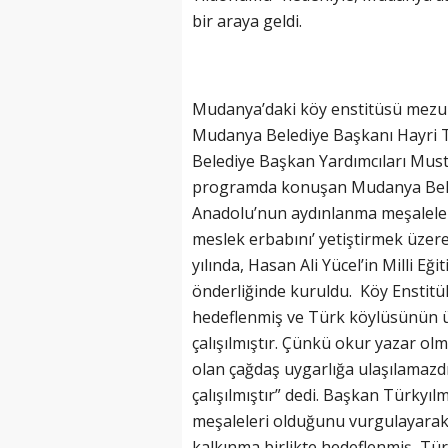
bir araya geldi.
Mudanya’daki köy enstitüsü mezun
Mudanya Belediye Başkanı Hayri T
Belediye Başkan Yardımcıları Must
programda konuşan Mudanya Beledi
Anadolu’nun aydınlanma meşaleleri
meslek erbabını’ yetiştirmek üzere
yılında, Hasan Ali Yücel’in Milli E
önderliğinde kuruldu. Köy Enstitü
hedeflenmiş ve Türk köylüsünün üze
çalışılmıştır. Çünkü okur yazar ol
olan çağdaş uygarlığa ulaşılamazdı.
çalışılmıştır” dedi. Başkan Türkyı
meşaleleri olduğunu vurgulayarak,
kalkınma birlikte hedeflenmiş, Türk