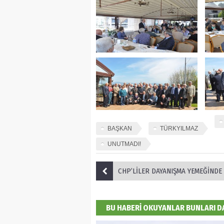
BAŞKAN
TÜRKYILMAZ
UNUTMADI!
CHP’LİLER DAYANIŞMA YEMEĞİNDE B
BU HABERİ OKUYANLAR BUNLARI 