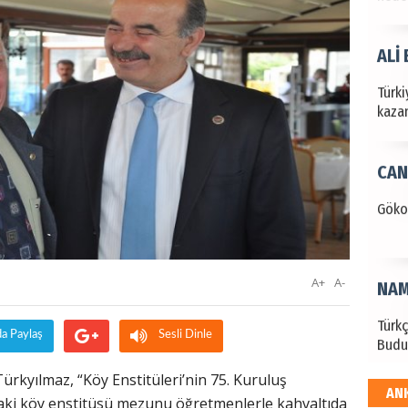
ALİ
Türki
kazan
CAN
Göko
A+
A-
NAM
Türk
da Paylaş
Sesli Dinle
Budu
rkyılmaz, “Köy Enstitüleri’nin 75. Kuruluş
AN
EKR
ki köy enstitüsü mezunu öğretmenlerle kahvaltıda