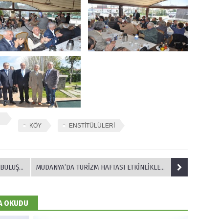
KÖY
ENSTİTÜLÜLERİ
ULUŞTU
MUDANYA’DA TURİZM HAFTASI ETKİNLİKLERİ BAŞLADI
DA OKUDU