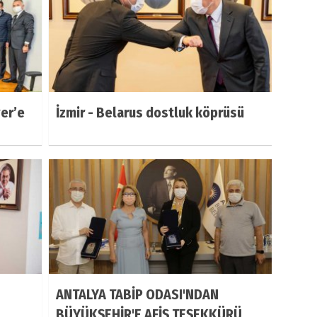
er’e
İzmir - Belarus dostluk köprüsü
ANTALYA TABİP ODASI'NDAN
BÜYÜKŞEHİR'E AFİŞ TEŞEKKÜRÜ