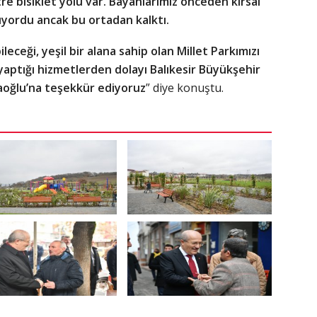
e bisiklet yolu var. Bayanlarımız önceden kırsal
yordu ancak bu ortadan kalktı.
leceği, yeşil bir alana sahip olan Millet Parkımızı
 yaptığı hizmetlerden dolayı Balıkesir Büyükşehir
aoğlu’na teşekkür ediyoruz
” diye konuştu.