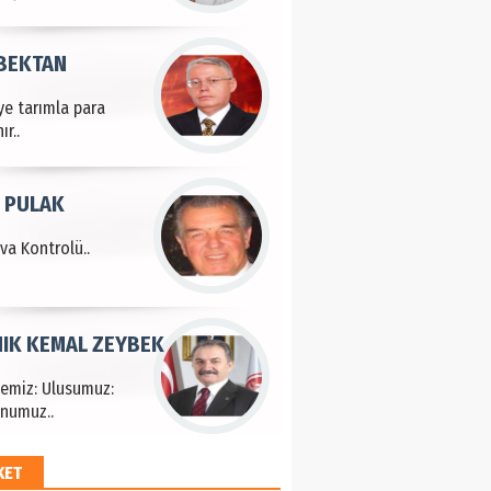
 BEKTAN
ye tarımla para
ır..
 PULAK
va Kontrolü..
IK KEMAL ZEYBEK
çemiz: Ulusumuz:
numuz..
KET
EM HAYRİ PEKER