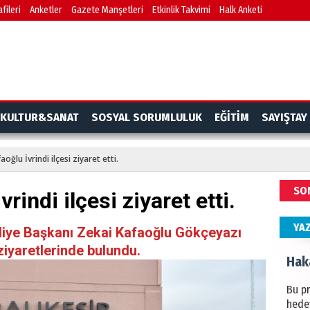
fileri
Anketler
Gazete Manşetleri
Etkinlik Takvimi
Halk Anketi
BAŞYA
önem
Ziy
İKLİM
KULTUR&SANAT
SOSYAL SORUMLULUK
EĞİTİM
SAYIŞTAY
DÜNY
YAPI
oğlu İvrindi ilçesi ziyaret etti.
HÜS
SO
rindi ilçesi ziyaret etti.
Kapka
YA
diye Başkanı Zekai Kafaoğlu Gökçeyazı
 ziyaretlerinde bulundu.
Hak
Bu pr
hede