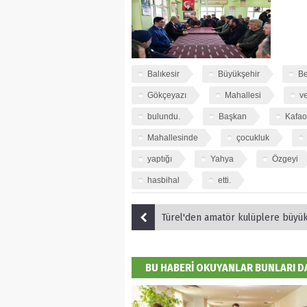
Balıkesir
Büyükşehir
Be
Gökçeyazı
Mahallesi
v
bulundu.
Başkan
Kafao
Mahallesinde
çocukluk
yaptığı
Yahya
Özgeyi
hasbihal
etti.
Türel'den amatör kulüplere büyü
BU HABERİ OKUYANLAR BUNLARI 