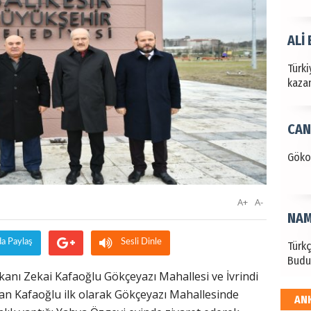
ALİ
Türki
kazan
CAN
Göko
A+
A-
NAM
da Paylaş
Sesli Dinle
Türk
Budu
kanı Zekai Kafaoğlu Gökçeyazı Mahallesi ve İvrindi
kan Kafaoğlu ilk olarak Gökçeyazı Mahallesinde
AN
EKR