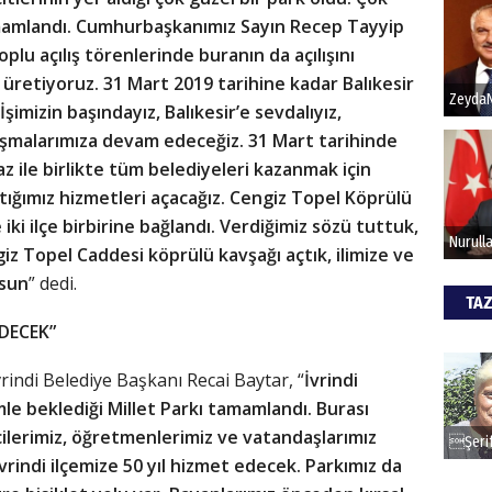
mamlandı. Cumhurbaşkanımız Sayın Recep Tayyip
oplu açılış törenlerinde buranın da açılışını
Hak
iş üretiyoruz. 31 Mart 2019 tarihine kadar Balıkesir
Bu pr
imizin başındayız, Balıkesir’e sevdalıyız,
hede
şmalarımıza devam edeceğiz. 31 Mart tarihinde
z ile birlikte tüm belediyeleri kazanmak için
ptığımız hizmetleri açacağız. Cengiz Topel Köprülü
ALİ
 iki ilçe birbirine bağlandı. Verdiğimiz sözü tuttuk,
Türki
giz Topel Caddesi köprülü kavşağı açtık, ilimize ve
kazan
lsun
” dedi.
TAZ
EDECEK”
CAN
vrindi Belediye Başkanı Recai Baytar, “
İvrindi
Göko
le beklediği Millet Parkı tamamlandı. Burası
cilerimiz, öğretmenlerimiz ve vatandaşlarımız
vrindi ilçemize 50 yıl hizmet edecek. Parkımız da