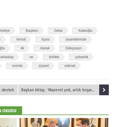
lediye
Başkanı
Zekai
Kafaoğlu
e
İvrindi
ilçesi
ziyaretlerinde
ğlu
ilk
olarak
Gökçeyazı
arkadaşı
ve
birlikte
çobanlık
evinde
ziyaret
ederek
k destek
Başkan Aktaş : 'Mazeret yok, artık koşacağız'
DA OKUDU