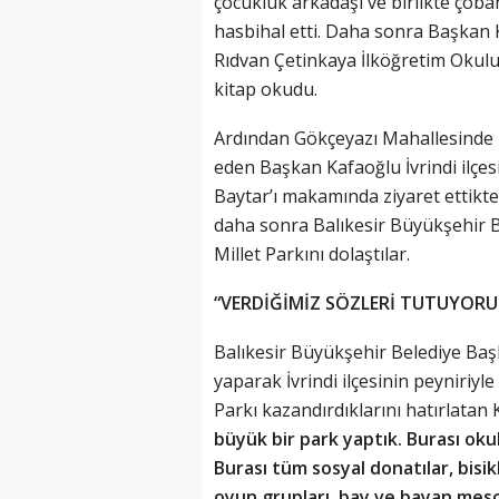
çocukluk arkadaşı ve birlikte çoba
hasbihal etti. Daha sonra Başkan
Rıdvan Çetinkaya İlköğretim Okulun
kitap okudu.
Ardından Gökçeyazı Mahallesinde k
eden Başkan Kafaoğlu İvrindi ilçes
Baytar’ı makamında ziyaret ettikte
daha sonra Balıkesir Büyükşehir Be
Millet Parkını dolaştılar.
“VERDİĞİMİZ SÖZLERİ TUTUYORU
Balıkesir Büyükşehir Belediye Başka
yaparak İvrindi ilçesinin peyniriyle
Parkı kazandırdıklarını hatırlatan 
büyük bir park yaptık. Burası okul
Burası tüm sosyal donatılar, bisikle
oyun grupları, bay ve bayan mescit