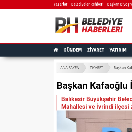
Yazarlar
Belediyeler Rehberi
Başkan Biyogra
GÜNDEM
ZİYARET
YATIRIM
ANA SAYFA
ZİYARET
Başkan Kafa
Başkan Kafaoğlu İv
Balıkesir Büyükşehir Bele
Mahallesi ve İvrindi ilçesi