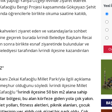
nlık yaptığı Yahya Özgeyi evinde ziyaret ederek
Yeni 
 Kafaoğlu Bengi Projesi kapsamında Gökçeyazı Şehit
Mezar
da öğrencilerle birlikte okuma saatine katıldı,
bıra
Sult
NEC
ahveleri ziyaret eden ve vatandaşlarla sohbet
ine geçerek burada İvrindi Belediye Başkanı Recai
BAŞYA
n sonra birlikte esnaf ziyaretinde bulundular ve
önem
O
lediyesi tarafından İvrindi ilçesine kazandırılan
Ziy
Z”
İKLİM
DÜNY
nı Zekai Kafaoğlu Millet Parkı’yla ilgili açıklama
YAPI
 meşhur olduğunu söyledi. İvrindi ilçesine Millet
Kafaoğlu “
İvrindi ilçesine 50 bin m2 alana sahip
HÜS
lar bölgesi, bu alan körfeze giden yola çok yakın.
BAŞ
Kapka
t yolları, fitness aletleri, piknik alanları, çocuk
lerinin yer aldığı çok güzel bir park oldu. Çok