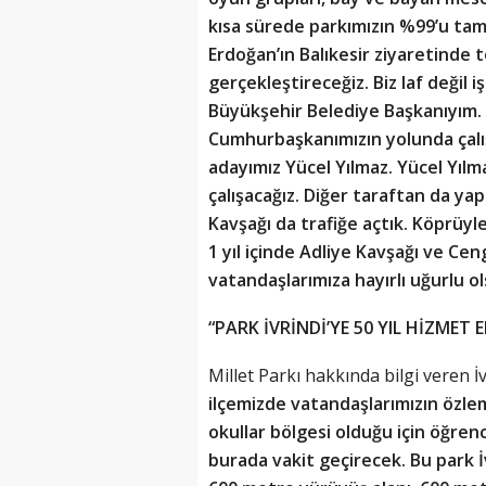
kısa sürede parkımızın %99’u ta
Erdoğan’ın Balıkesir ziyaretinde t
gerçekleştireceğiz. Biz laf değil 
Büyükşehir Belediye Başkanıyım. İş
Cumhurbaşkanımızın yolunda çalı
adayımız Yücel Yılmaz. Yücel Yılma
çalışacağız. Diğer taraftan da ya
Kavşağı da trafiğe açtık. Köprüyle
1 yıl içinde Adliye Kavşağı ve Cen
vatandaşlarımıza hayırlı uğurlu o
“PARK İVRİNDİ’YE 50 YIL HİZMET 
Millet Parkı hakkında bilgi veren İ
ilçemizde vatandaşlarımızın özlem
okullar bölgesi olduğu için öğren
burada vakit geçirecek. Bu park İ