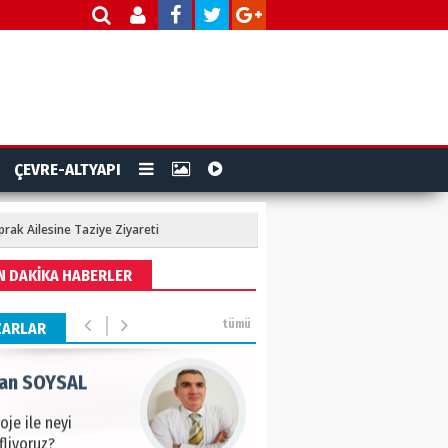
ZI - Sağlık turizminde
li başarı…
a GÜNEY
 DEĞİŞİKLİĞİNE KARŞI
ÇEVRE-ALTYAPI
A KENTLERİ NE
YOR(2)
ak Ailesine Taziye Ziyareti
AMETTİN TAŞDEMİR
N DAKİKA HABERLER
rasın 12 Eylül..
tümü
ZARLAR
an SOYSAL
oje ile neyi
fliyoruz?