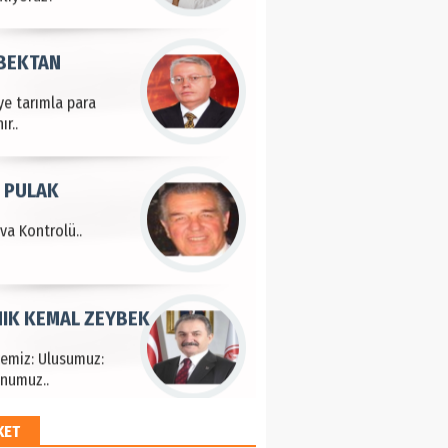
 BEKTAN
ye tarımla para
ır..
 PULAK
va Kontrolü..
IK KEMAL ZEYBEK
çemiz: Ulusumuz:
numuz..
KET
EM HAYRİ PEKER