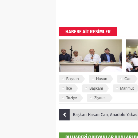
HABERE AİT RESİMLER
Başkan
Hasan
Can
İlçe
Başkanı
Mahmut
Taziye
Ziyareti
Başkan Hasan Can, Anadolu Yakası Belediye Başkanları Toplant
BU HABERİ OKUYANLAR BUNLARI 