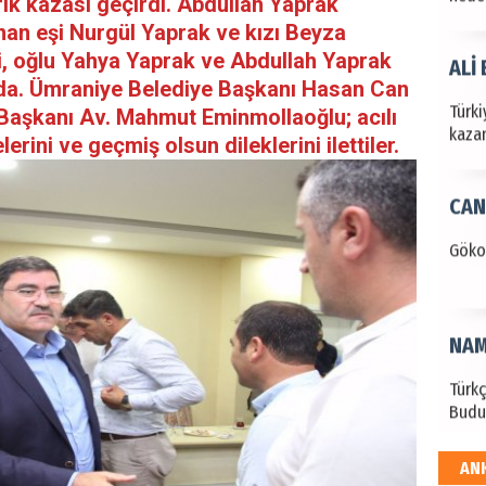
rafik kazası geçirdi. Abdullah Yaprak
nan eşi Nurgül Yaprak ve kızı Beyza
ti, oğlu Yahya Yaprak ve Abdullah Yaprak
ALİ
nda. Ümraniye Belediye Başkanı Hasan Can
Türki
 Başkanı Av. Mahmut Eminmollaoğlu; acılı
kazan
lerini ve geçmiş olsun dileklerini ilettiler.
CAN
Göko
NAM
Türk
Budu
AN
EKR