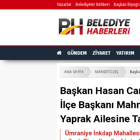
Yazarlar
Belediyeler Rehberi
Başkan Biyogra
GÜNDEM
ZİYARET
YATIRIM
ANA SAYFA
MANSETOZEL
Başka
Başkan Hasan Can
İlçe Başkanı Mah
Yaprak Ailesine T
Ümraniye İnkılap Mahalle