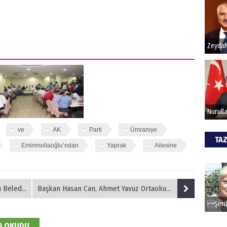
Hak
Bu pr
hede
ALİ
Türki
kazan
ve
AK
Parti
Ümraniye
TAZ
Eminmollaoğlu’ndan
Yaprak
Ailesine
CAN
Göko
ısına Katıldı
Başkan Hasan Can, Ahmet Yavuz Ortaokulu Öğrencileriyle Bir Araya Geldi
DA OKUDU