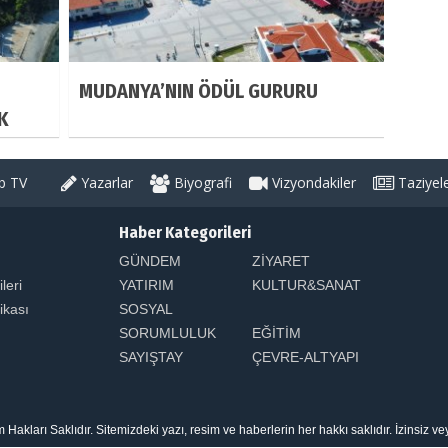
MUDANYA’NIN ÖDÜL GURURU
K
 TV
Yazarlar
Biyografi
Vizyondakiler
Taziyel
Haber Kategorileri
GÜNDEM
ZİYARET
ileri
YATIRIM
KULTUR&SANAT
tikası
SOSYAL
SORUMLULUK
EĞİTİM
SAYIŞTAY
ÇEVRE-ALTYAPI
arı Saklıdır. Sitemizdeki yazı, resim ve haberlerin her hakkı saklıdır. İzinsiz v