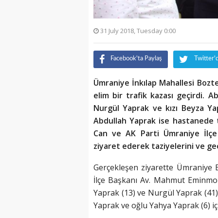
31 July 2018, Tuesday 0:00
Facebook'ta Paylaş
Twitter'
Ümraniye İnkılap Mahallesi Bozte
elim bir trafik kazası geçirdi. 
Nurgül Yaprak ve kızı Beyza Ya
Abdullah Yaprak ise hastanede 
Can ve AK Parti Ümraniye İlçe 
ziyaret ederek taziyelerini ve geçm
Gerçekleşen ziyarette Ümraniye 
İlçe Başkanı Av. Mahmut Eminmoll
Yaprak (13) ve Nurgül Yaprak (41)
Yaprak ve oğlu Yahya Yaprak (6) iç