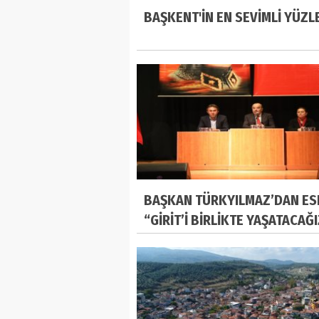
BAŞKENT'İN EN SEVİMLİ YÜZL
BAŞKAN TÜRKYILMAZ’DAN ES
“GİRİT’İ BİRLİKTE YAŞATACAĞ