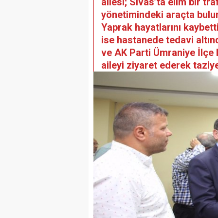
ailesi; Sivas’ta elim bir t
yönetimindeki araçta bulu
Yaprak hayatlarını kaybet
ise hastanede tedavi altı
ve AK Parti Ümraniye İlçe
aileyi ziyaret ederek taziye