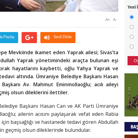
Yeni 
Mezar
bıra
A+
A-
Sult
NEC
da Paylaş
Sesli Dinle
BAŞYA
pe Mevkiinde ikamet eden Yaprak ailesi; Sivas’ta
önem
Abdullah Yaprak yönetimindeki araçta bulunan eşi
O
prak hayatlarını kaybetti, oğlu Yahya Yaprak ve
tedavi altında. Ümraniye Belediye Başkanı Hasan
Ziy
Başkanı Av. Mahmut Eminmollaoğlu; acılı aileyi
İKLİM
iş olsun dileklerini ilettiler.
DÜNY
YAPI
Belediye Başkanı Hasan Can ve AK Parti Ümraniye
aoğlu; ailenin acısını paylaşarak vefat eden Rabia
HÜS
 için başsağlığı ve hastanede tedavi gören Abdullah
BAŞ
Kapka
in geçmiş olsun dileklerinde bulundular.