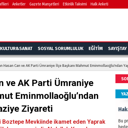
fileri
Anketler
Gazete Manşetleri
Etkinlik Takvimi
Halk Anketi
BAŞYA
önem
Ziy
İKLİM
KULTUR&SANAT
SOSYAL SORUMLULUK
EĞİTİM
SAYIŞTAY
DÜNY
YAPI
n Hasan Can ve AK Parti Ümraniye İlçe Başkanı Mahmut Eminmollaoğlu’ndan Yapr
HÜS
SO
 ve AK Parti Ümraniye
Kapka
mut Eminmollaoğlu’ndan
YA
aziye Ziyareti
Hak
Bu pr
si Boztepe Mevkiinde ikamet eden Yaprak
hede