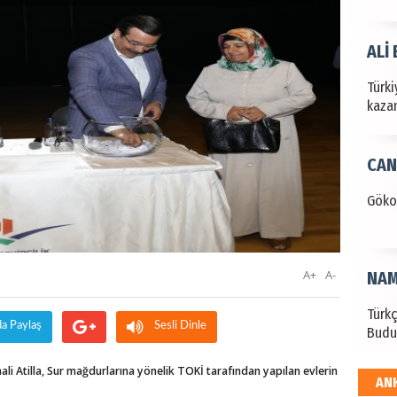
ALİ
Türki
kazan
CAN
Göko
A+
A-
NAM
Türk
da Paylaş
Sesli Dinle
Budu
i Atilla, Sur mağdurlarına yönelik TOKİ tarafından yapılan evlerin
AN
EKR