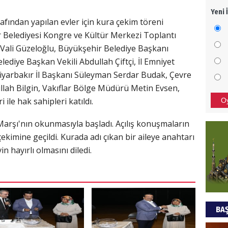
Yeni 
Mezar
fından yapılan evler için kura çekim töreni
bıra
 Belediyesi Kongre ve Kültür Merkezi Toplantı
Sult
ali Güzeloğlu, Büyükşehir Belediye Başkanı
NEC
ediye Başkan Vekili Abdullah Çiftçi, İl Emniyet
iyarbakır İl Başkanı Süleyman Serdar Budak, Çevre
BAŞYA
llah Bilgin, Vakıflar Bölge Müdürü Metin Evsen,
önem
ile hak sahipleri katıldı.
O
Marşı'nın okunmasıyla başladı. Açılış konuşmaların
Ziy
ekimine geçildi. Kurada adı çıkan bir aileye anahtarı
İKLİM
in hayırlı olmasını diledi.
DÜNY
YAPI
HÜS
BAŞ
Kapka