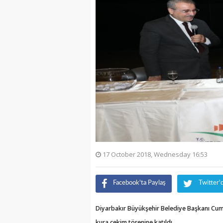
17 October 2018, Wednesday 16:53
Facebook'ta Paylaş
Twitter'
Diyarbakır Büyükşehir Belediye Başkanı Cumal
kura çekim törenine katıldı.