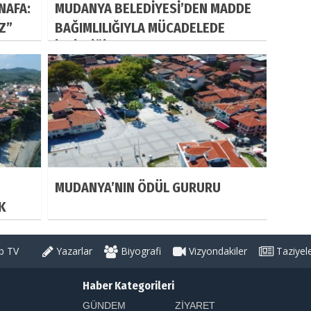
NAFA:
MUDANYA BELEDİYESİ’DEN MADDE
IZ”
BAĞIMLILIĞIYLA MÜCADELEDE
İŞBİRLİĞİ
MUDANYA’NIN ÖDÜL GURURU
K
 TV
Yazarlar
Biyografi
Vizyondakiler
Taziyel
Haber Kategorileri
GÜNDEM
ZİYARET