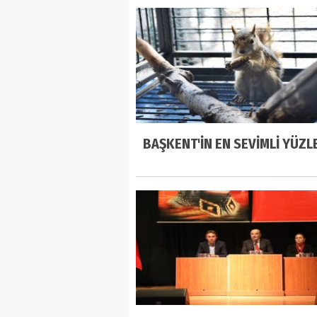
BAŞKENT'İN EN SEVİMLİ YÜZL