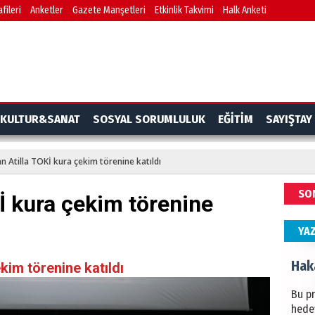
fileri
Anketler
Gazete Manşetleri
Etkinlik Takvimi
Halk Anketi
BAŞYA
önem
Ziy
İKLİM
KULTUR&SANAT
SOSYAL SORUMLULUK
EĞİTİM
SAYIŞTAY
DÜNY
YAPI
n Atilla TOKİ kura çekim törenine katıldı
HÜS
SO
İ kura çekim törenine
Kapka
YA
Hak
kim törenine katıldı
Bu pr
hede