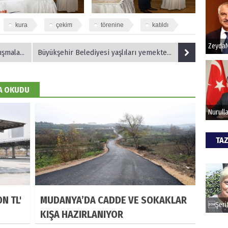
kura
çekim
törenine
katıldı
Hak
Bu pr
 İnceledi
Büyükşehir Belediyesi yaşlıları yemekte buluşturdu
hede
DA OKUDU
ALİ
Türki
kazan
TAZ
CAN
Göko
N TL'
MUDANYA’DA CADDE VE SOKAKLAR
KIŞA HAZIRLANIYOR