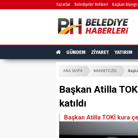
Yazarlar
Belediyeler Rehberi
Başkan Biyogra
GÜNDEM
ZİYARET
YATIRIM
ANA SAYFA
MANSETOZEL
Başka
Başkan Atilla TOK
katıldı
Başkan Atilla TOKİ kura çe