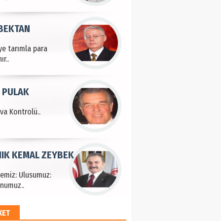
 BEKTAN
ye tarımla para
ır..
 PULAK
va Kontrolü..
IK KEMAL ZEYBEK
çemiz: Ulusumuz:
numuz..
KET
EM HAYRİ PEKER