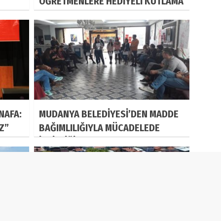
ÖĞRETMENLERE HEDİYELİ KUTLAMA
NAFA:
MUDANYA BELEDİYESİ’DEN MADDE
IZ”
BAĞIMLILIĞIYLA MÜCADELEDE
İŞBİRLİĞİ