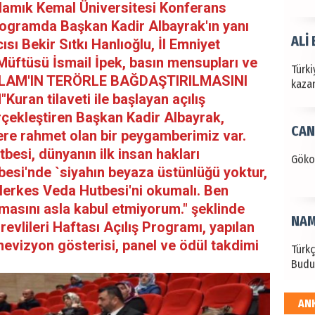
.Namık Kemal Üniversitesi Konferans
ogramda Başkan Kadir Albayrak'ın yanı
ALİ
ısı Bekir Sıtkı Hanlıoğlu, İl Emniyet
Müftüsü İsmail İpek, basın mensupları ve
Türki
."İSLAM'IN TERÖRLE BAĞDAŞTIRILMASINI
kazan
an tilaveti ile başlayan açılış
ekleştiren Başkan Kadir Albayrak,
CAN
lere rahmet olan bir peygamberimiz var.
esi, dünyanın ilk insan hakları
Göko
esi'nde `siyahın beyaza üstünlüğü yoktur,
 Herkes Veda Hutbesi'ni okumalı. Ben
ılmasını asla kabul etmiyorum." şeklinde
NAM
evlileri Haftası Açılış Programı, yapılan
evizyon gösterisi, panel ve ödül takdimi
Türk
Budu
AN
EKR