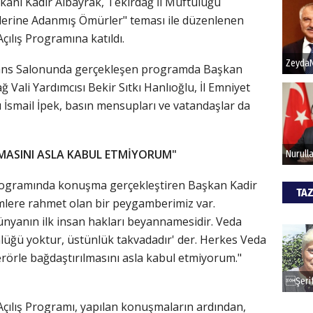
anı Kadir Albayrak, Tekirdağ İl Müftülüğü
lerine Adanmış Ömürler" teması ile düzenlenen
Açılış Programına katıldı.
Hak
rans Salonunda gerçekleşen programda Başkan
Bu pr
hede
ğ Vali Yardımcısı Bekir Sıtkı Hanlıoğlu, İl Emniyet
İsmail İpek, basın mensupları ve vatandaşlar da
ALİ
LMASINI ASLA KABUL ETMİYORUM"
Türki
kazan
ş programında konuşma gerçekleştiren Başkan Kadir
TAZ
emlere rahmet olan bir peygamberimiz var.
CAN
nyanın ilk insan hakları beyannamesidir. Veda
lüğü yoktur, üstünlük takvadadır' der. Herkes Veda
Göko
erörle bağdaştırılmasını asla kabul etmiyorum."
 Açılış Programı, yapılan konuşmaların ardından,