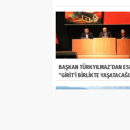
BAŞKAN TÜRKYILMAZ’DAN ES
“GİRİT’İ BİRLİKTE YAŞATACAĞ