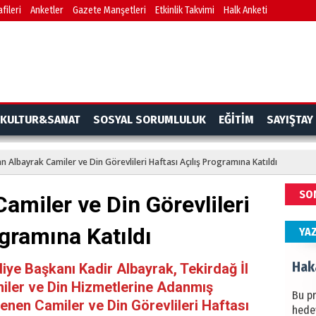
fileri
Anketler
Gazete Manşetleri
Etkinlik Takvimi
Halk Anketi
BAŞYA
önem
Ziy
İKLİM
KULTUR&SANAT
SOSYAL SORUMLULUK
EĞİTİM
SAYIŞTAY
DÜNY
YAPI
n Albayrak Camiler ve Din Görevlileri Haftası Açılış Programına Katıldı
HÜS
SO
amiler ve Din Görevlileri
Kapka
ogramına Katıldı
YA
Hak
iye Başkanı Kadir Albayrak, Tekirdağ İl
iler ve Din Hizmetlerine Adanmış
Bu pr
enen Camiler ve Din Görevlileri Haftası
hede