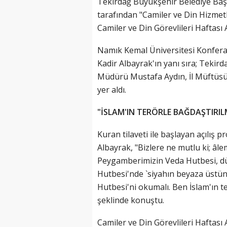
Tekirdağ Büyükşehir Belediye Başk
tarafından "Camiler ve Din Hizmet
Camiler ve Din Görevlileri Haftası 
Namık Kemal Üniversitesi Konfe
Kadir Albayrak'ın yanı sıra; Tekirda
Müdürü Mustafa Aydın, İl Müftüsü 
yer aldı.
"İSLAM'IN TERÖRLE BAĞDAŞTIRI
Kuran tilaveti ile başlayan açılı
Albayrak, "Bizlere ne mutlu ki; âl
Peygamberimizin Veda Hutbesi, dü
Hutbesi'nde `siyahın beyaza üstün
Hutbesi'ni okumalı. Ben İslam'ın t
şeklinde konuştu.
Camiler ve Din Görevlileri Haftası