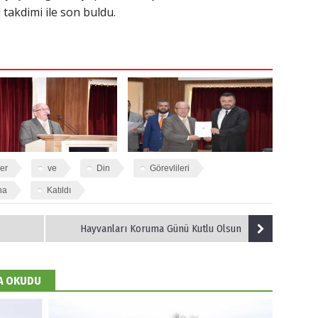
 takdimi ile son buldu.
er
ve
Din
Görevlileri
na
Katıldı
Hayvanları Koruma Günü Kutlu Olsun
DA OKUDU