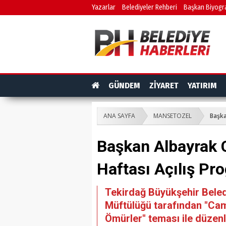
Yazarlar
Belediyeler Rehberi
Başkan Biyogra
GÜNDEM
ZİYARET
YATIRIM
ANA SAYFA
MANSETOZEL
Başka
Başkan Albayrak C
Haftası Açılış Pr
Tekirdağ Büyükşehir Beled
Müftülüğü tarafından "Cam
Ömürler" teması ile düzenl