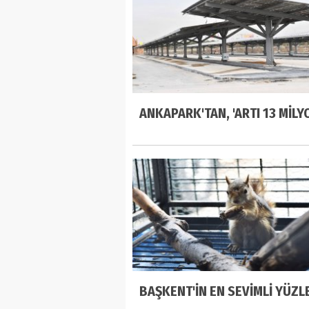
ANKAPARK'TAN, 'ARTI 13 MİLYO
BAŞKENT'İN EN SEVİMLİ YÜZL