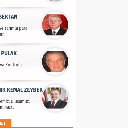
 BEKTAN
ye tarımla para
ır..
 PULAK
va Kontrolü..
IK KEMAL ZEYBEK
çemiz: Ulusumuz:
numuz..
KET
EM HAYRİ PEKER