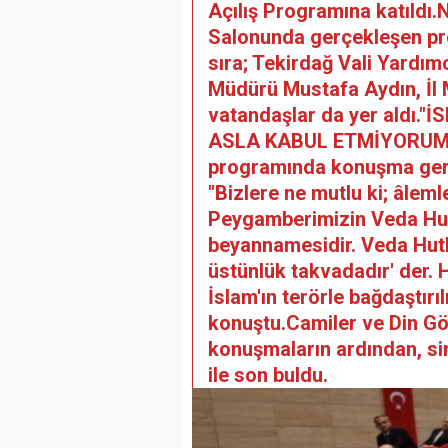
Açılış Programına katıldı
Salonunda gerçekleşen pr
sıra; Tekirdağ Vali Yardımc
Müdürü Mustafa Aydın, İl 
vatandaşlar da yer aldı
ASLA KABUL ETMİYORUM"Kur
programında konuşma gerç
"Bizlere ne mutlu ki; âlem
Peygamberimizin Veda Hutb
beyannamesidir. Veda Hutb
üstünlük takvadadır' der.
İslam'ın terörle bağdaştır
konuştu.Camiler ve Din Gör
konuşmaların ardından, sin
ile son buldu.