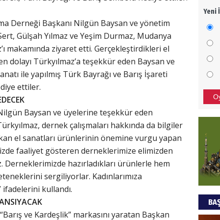
Yeni 
Mezar
ma Derneği Başkanı Nilgün Baysan ve yönetim
bıra
fe Sert, Gülşah Yılmaz ve Yeşim Durmaz, Mudanya
Sult
ı makamında ziyaret etti. Gerçekleştirdikleri el
NEC
kten dolayı Türkyılmaz’a teşekkür eden Baysan ve
sanatı ile yapılmış Türk Bayrağı ve Barış İşareti
BAŞYA
diye ettiler.
önem
O
EDECEK
 Nilgün Baysan ve üyelerine teşekkür eden
Ziy
rkyılmaz, dernek çalışmaları hakkında da bilgiler
çıkan el sanatları ürünlerinin önemine vurgu yapan
İKLİM
izde faaliyet gösteren derneklerimize elimizden
DÜNY
. Derneklerimizde hazırladıkları ürünlerle hem
YAPI
eneklerini sergiliyorlar. Kadınlarımıza
HÜS
ifadelerini kullandı.
YANSIYACAK
BAŞ
Kapka
“Barış ve Kardeşlik” markasını yaratan Başkan