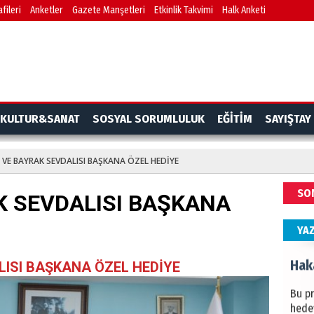
fileri
Anketler
Gazete Manşetleri
Etkinlik Takvimi
Halk Anketi
BAŞYA
önem
Ziy
İKLİM
KULTUR&SANAT
SOSYAL SORUMLULUK
EĞİTİM
SAYIŞTAY
DÜNY
YAPI
 VE BAYRAK SEVDALISI BAŞKANA ÖZEL HEDİYE
HÜS
SO
K SEVDALISI BAŞKANA
Kapka
YA
Hak
LISI BAŞKANA ÖZEL HEDİYE
Bu pr
hede