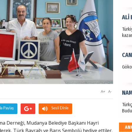
ALİ
Türki
kazan
CAN
Göko
A+
A-
NAM
Türk
da Paylaş
Sesli Dinle
Budu
ma Derneği, Mudanya Belediye Başkanı Hayri
AN
EKR
erek, Türk Bayrağı ve Barış Sembolü hediye ettiler.