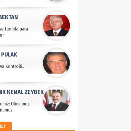
 BEKTAN
ye tarımla para
ır..
 PULAK
va Kontrolü..
IK KEMAL ZEYBEK
çemiz: Ulusumuz:
numuz..
KET
EM HAYRİ PEKER