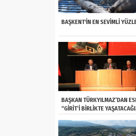
BAŞKENT'İN EN SEVİMLİ YÜZL
BAŞKAN TÜRKYILMAZ’DAN ES
“GİRİT’İ BİRLİKTE YAŞATACAĞ