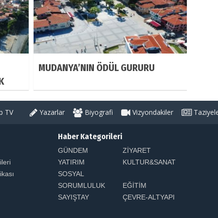
MUDANYA’NIN ÖDÜL GURURU
K
 TV
Yazarlar
Biyografi
Vizyondakiler
Taziyel
Haber Kategorileri
GÜNDEM
ZİYARET
ileri
YATIRIM
KULTUR&SANAT
tikası
SOSYAL
SORUMLULUK
EĞİTİM
SAYIŞTAY
ÇEVRE-ALTYAPI