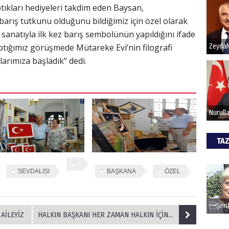
tıkları hediyeleri takdim eden Baysan,
barış tutkunu olduğunu bildiğimiz için özel olarak
Hak
i sanatıyla ilk kez barış sembolünün yapıldığını ifade
tığımız görüşmede Mütareke Evi’nin filografi
Bu pr
alarımıza başladık” dedi.
hede
ALİ
Türki
kazan
TAZ
CAN
SEVDALISI
BAŞKANA
ÖZEL
Göko
AİLEYİZ
HALKIN BAŞKANI HER ZAMAN HALKIN İÇİNDE