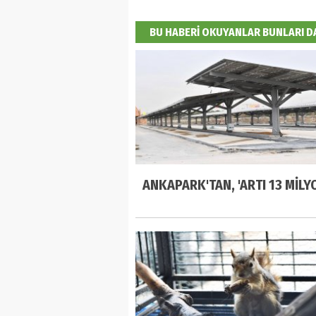
BU HABERİ OKUYANLAR BUNLARI 
ANKAPARK'TAN, 'ARTI 13 MİLYO