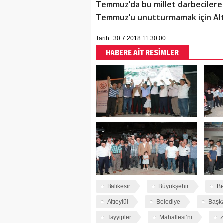
Temmuz’da bu millet darbecilere
Temmuz’u unutturmamak için Altıey
Tarih : 30.7.2018 11:30:00
HABERE AİT RESİMLER
Balıkesir
Büyükşehir
Be
Altıeylül
Belediye
Başk
Tayyipler
Mahallesi’ni
z