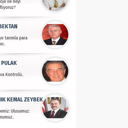
oje ile neyi
fliyoruz?
 BEKTAN
ye tarımla para
ır..
 PULAK
va Kontrolü..
IK KEMAL ZEYBEK
çemiz: Ulusumuz:
numuz..