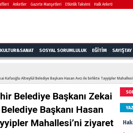
fileri
Anketler
Gazete Manşetleri
Etkinlik Takvimi
Halk Anketi
NEC
BAŞYA
önem
Ziy
KULTUR&SANAT
SOSYAL SORUMLULUK
EĞİTİM
SAYIŞTAY
İKLİM
DÜNY
YAPI
i Kafaoğlu Altıeylül Belediye Başkanı Hasan Avcı ile birlikte Tayyipler Mahallesi’n
HÜS
SO
hir Belediye Başkanı Zekai
Kapka
l Belediye Başkanı Hasan
YA
ayyipler Mahallesi’ni ziyaret
Hak