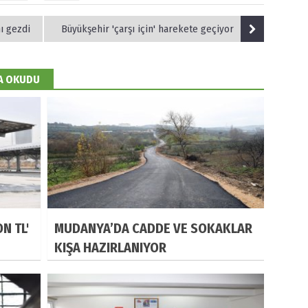
ı gezdi
Büyükşehir 'çarşı için' harekete geçiyor
DA OKUDU
N TL'
MUDANYA’DA CADDE VE SOKAKLAR
KIŞA HAZIRLANIYOR