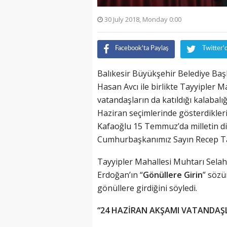
30 July 2018, Monday 0:00
Facebook'ta Paylaş
Twitter'
Balıkesir Büyükşehir Belediye Baş
Hasan Avcı ile birlikte Tayyipler M
vatandaşların da katıldığı kalabal
Haziran seçimlerinde gösterdikleri
Kafaoğlu 15 Temmuz’da milletin di
Cumhurbaşkanımız Sayın Recep Tayy
Tayyipler Mahallesi Muhtarı Sela
Erdoğan’ın “
Gönüllere Girin
” sözü
gönüllere girdiğini söyledi.
“24 HAZİRAN AKŞAMI VATANDAŞ