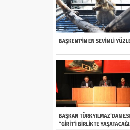
BAŞKENT'İN EN SEVİMLİ YÜZL
BAŞKAN TÜRKYILMAZ’DAN ES
“GİRİT’İ BİRLİKTE YAŞATACAĞ