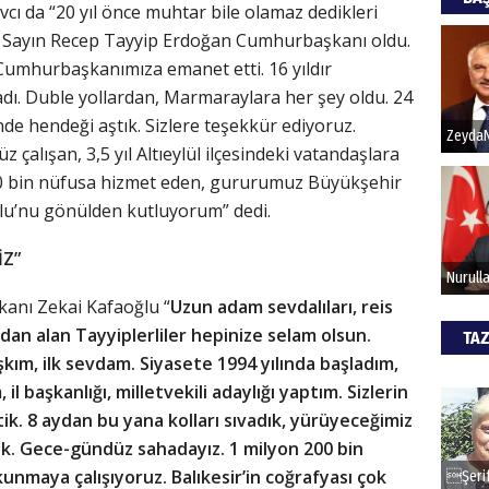
Kapka
vcı da “20 yıl önce muhtar bile olamaz dedikleri
 Sayın Recep Tayyip Erdoğan Cumhurbaşkanı oldu.
Cumhurbaşkanımıza emanet etti. 16 yıldır
adı. Duble yollardan, Marmaraylara her şey oldu. 24
Hak
de hendeği aştık. Sizlere teşekkür ediyoruz.
Bu pr
z çalışan, 3,5 yıl Altıeylül ilçesindeki vatandaşlara
hede
00 bin nüfusa hizmet eden, gururumuz Büyükşehir
lu’nu gönülden kutluyorum” dedi.
ALİ
İZ”
Türki
kanı Zekai Kafaoğlu “
Uzun adam sevdalıları, reis
kazan
ından alan Tayyiplerliler hepinize selam olsun.
TAZ
şkım, ilk sevdam. Siyasete 1994 yılında başladım,
CAN
l başkanlığı, milletvekili adaylığı yaptım. Sizlerin
ik. 8 aydan bu yana kolları sıvadık, yürüyeceğimiz
Göko
k. Gece-gündüz sahadayız. 1 milyon 200 bin
unmaya çalışıyoruz. Balıkesir’in coğrafyası çok