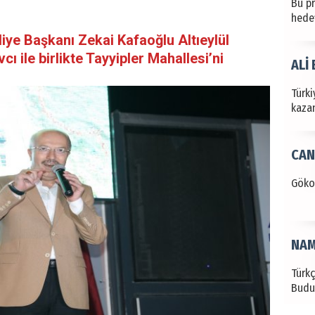
Bu pr
hede
iye Başkanı Zekai Kafaoğlu Altıeylül
 ile birlikte Tayyipler Mahallesi’ni
ALİ
Türki
kazan
CAN
Göko
NAM
Türk
Budu