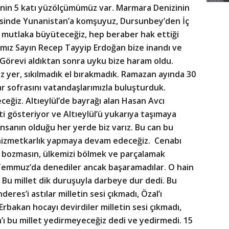
i’nin 5 katı yüzölçümümüz var. Marmara Denizinin
çesinde Yunanistan’a komşuyuz, Dursunbey’den İç
izi mutlaka büyüteceğiz, hep beraber hak ettiği
mız Sayın Recep Tayyip Erdoğan bize inandı ve
 Görevi aldıktan sonra uyku bize haram oldu.
 yer, sıkılmadık el bırakmadık. Ramazan ayında 30
r sofrasını vatandaşlarımızla buluşturduk.
eceğiz. Altıeylül’de bayrağı alan Hasan Avcı
i gösteriyor ve Altıeylül’ü yukarıya taşımaya
İnsanın olduğu her yerde biz varız. Bu can bu
hizmetkarlık yapmaya devam edeceğiz. Cenabı
izi bozmasın, ülkemizi bölmek ve parçalamak
 Temmuz’da denediler ancak başaramadılar. O hain
 Bu millet dik duruşuyla darbeye dur dedi. Bu
deres’i astılar milletin sesi çıkmadı, Özal’ı
 Erbakan hocayı devirdiler milletin sesi çıkmadı,
ı bu millet yedirmeyeceğiz dedi ve yedirmedi. 15