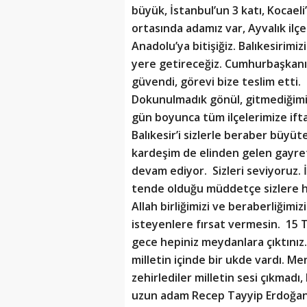
büyük, İstanbul’un 3 katı, Kocael
ortasında adamız var, Ayvalık il
Anadolu’ya bitişiğiz. Balıkesirim
yere getireceğiz. Cumhurbaşkanı
güvendi, görevi bize teslim etti.
Dokunulmadık gönül, gitmediğimiz
gün boyunca tüm ilçelerimize ifta
Balıkesir’i sizlerle beraber büyüt
kardeşim de elinden gelen gayret
devam ediyor. Sizleri seviyoruz. 
tende olduğu müddetçe sizlere 
Allah birliğimizi ve beraberliğim
isteyenlere fırsat vermesin. 15
gece hepiniz meydanlara çıktınız.
milletin içinde bir ukde vardı. Men
zehirlediler milletin sesi çıkmadı,
uzun adam Recep Tayyip Erdoğan’