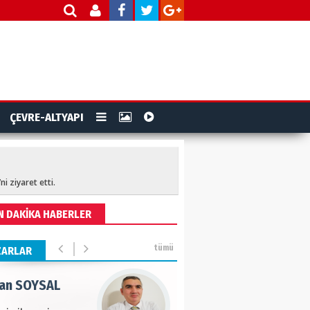
DET BULUZ
ZI - Sağlık turizminde
li başarı…
a GÜNEY
ÇEVRE-ALTYAPI
 DEĞİŞİKLİĞİNE KARŞI
A KENTLERİ NE
YOR(2)
i ziyaret etti.
AMETTİN TAŞDEMİR
N DAKİKA HABERLER
rasın 12 Eylül..
tümü
ZARLAR
an SOYSAL