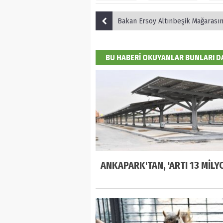
Bakan Ersoy Altınbeşik Mağarasın
BU HABERİ OKUYANLAR BUNLARI 
ANKAPARK'TAN, 'ARTI 13 MİLYO