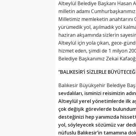
Altıeylül Belediye Başkanı Hasan A
milletin adamı Cumhurbaşkanımız
Milletimiz memleketin anahtarını 
yürümedik yol, aşılmadık yol kalm
haziran akşamında sizlerin sayesin
Altıeylül için yola çıkan, gece-gündü
hizmet eden, şimdi de 1 milyon 2
Belediye Başkanımız Zekai Kafaoğ
“BALIKESİR’İ SİZLERLE BÜYÜTECEĞ
Balıkesir Büyükşehir Belediye Baş
sevdalıları, isminizi reisimizin ad
Altıeylül yerel yönetimlerde ilk a
çok değişik görevlerde bulundum, i
desteğinizi hep yanımızda hissett
yol, söyleyecek sözümüz var dedi
nüfuslu Balıkesir’in tamamına dok