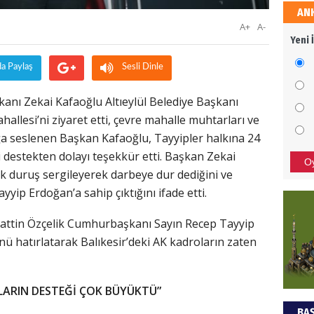
AN
EKR
A+
A-
Yeni 
Mezar
bıra
da Paylaş
Sesli Dinle
Sult
kanı Zekai Kafaoğlu Altıeylül Belediye Başkanı
NEC
ahallesi’ni ziyaret etti, çevre mahalle muhtarları ve
ığa seslenen Başkan Kafaoğlu, Tayyipler halkına 24
BAŞYA
önem
 destekten dolayı teşekkür etti. Başkan Zekai
O
k duruş sergileyerek darbeye dur dediğini ve
ip Erdoğan’a sahip çıktığını ifade etti.
Ziy
hattin Özçelik Cumhurbaşkanı Sayın Recep Tayyip
İKLİM
nü hatırlatarak Balıkesir’deki AK kadroların zaten
DÜNY
YAPI
HÜS
LARIN DESTEĞİ ÇOK BÜYÜKTÜ”
BAŞ