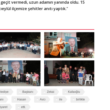
 geçit vermedi, uzun adamın yanında oldu. 15
lül ilçemize şehitler anıtı yaptık.
”
lediye
Başkanı
Zekai
Kafaoğlu
anı
Hasan
Avcı
ile
birlikte
iyaret
etti.