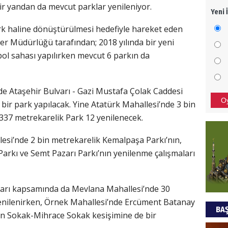
r yandan da mevcut parklar yenileniyor.
Yeni 
Mezar
bıra
ark haline dönüştürülmesi hedefiyle hareket eden
Sult
er Müdürlüğü tarafından; 2018 yılında bir yeni
tbol sahası yapılırken mevcut 6 parkın da
NEC
BAŞYA
e Ataşehir Bulvarı - Gazi Mustafa Çolak Caddesi
önem
O
 bir park yapılacak. Yine Atatürk Mahallesi’nde 3 bin
 337 metrekarelik Park 12 yenilenecek.
Ziy
lesi’nde 2 bin metrekarelik Kemalpaşa Parkı’nın,
İKLİM
arkı ve Semt Pazarı Parkı’nın yenilenme çalışmaları
DÜNY
YAPI
maları kapsamında da Mevlana Mahallesi’nde 30
HÜS
enilenirken, Örnek Mahallesi’nde Ercüment Batanay
BAŞ
Kapka
un Sokak-Mihrace Sokak kesişimine de bir