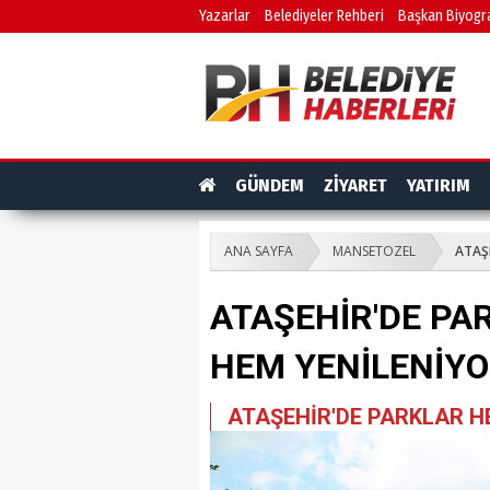
Yazarlar
Belediyeler Rehberi
Başkan Biyogra
GÜNDEM
ZİYARET
YATIRIM
ANA SAYFA
MANSETOZEL
ATAŞ
ATAŞEHİR'DE PA
HEM YENİLENİY
ATAŞEHİR'DE PARKLAR H