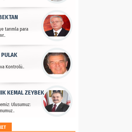
 BEKTAN
ye tarımla para
ır..
 PULAK
va Kontrolü..
IK KEMAL ZEYBEK
çemiz: Ulusumuz:
numuz..
KET
EM HAYRİ PEKER