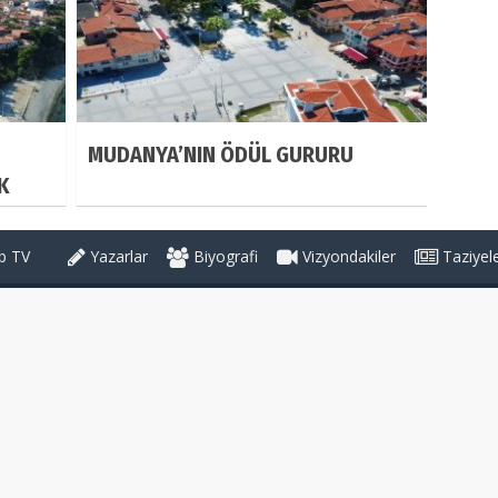
MUDANYA’NIN ÖDÜL GURURU
K
 TV
Yazarlar
Biyografi
Vizyondakiler
Taziyel
Haber Kategorileri
GÜNDEM
ZİYARET
ileri
YATIRIM
KULTUR&SANAT
tikası
SOSYAL
SORUMLULUK
EĞİTİM
SAYIŞTAY
ÇEVRE-ALTYAPI