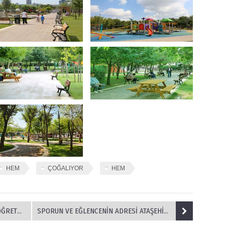
HEM
ÇOĞALIYOR
HEM
İR ARADA
SPORUN VE EĞLENCENİN ADRESİ ATAŞEHİR'DE