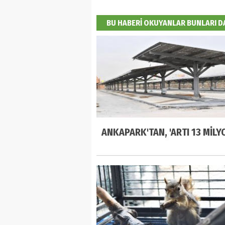
BU HABERİ OKUYANLAR BUNLARI 
ANKAPARK'TAN, 'ARTI 13 MİLYO