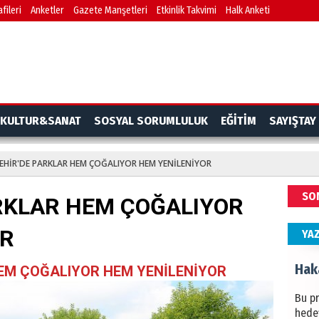
fileri
Anketler
Gazete Manşetleri
Etkinlik Takvimi
Halk Anketi
BAŞYA
önem
Ziy
İKLİM
KULTUR&SANAT
SOSYAL SORUMLULUK
EĞİTİM
SAYIŞTAY
DÜNY
YAPI
EHİR'DE PARKLAR HEM ÇOĞALIYOR HEM YENİLENİYOR
HÜS
SO
RKLAR HEM ÇOĞALIYOR
Kapka
OR
YA
Hak
EM ÇOĞALIYOR HEM YENİLENİYOR
Bu pr
hede