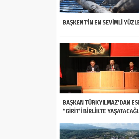
BAŞKENT'İN EN SEVİMLİ YÜZL
BAŞKAN TÜRKYILMAZ’DAN ES
“GİRİT’İ BİRLİKTE YAŞATACAĞ