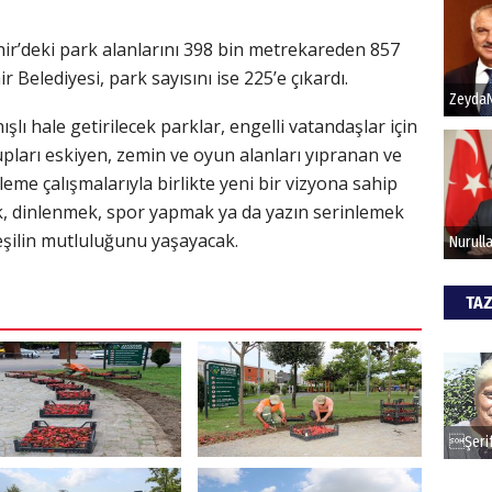
r’deki park alanlarını 398 bin metrekareden 857
Hak
Belediyesi, park sayısını ise 225’e çıkardı.
Bu pr
ışlı hale getirilecek parklar, engelli vatandaşlar için
hede
ları eskiyen, zemin ve oyun alanları yıpranan ve
leme çalışmalarıyla birlikte yeni bir vizyona sahip
ALİ
k, dinlenmek, spor yapmak ya da yazın serinlemek
yeşilin mutluluğunu yaşayacak.
Türki
kazan
TAZ
CAN
Göko