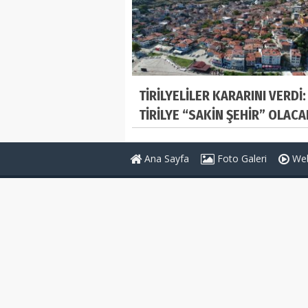
TİRİLYELİLER KARARINI VERDİ:
TİRİLYE “SAKİN ŞEHİR” OLACA
Ana Sayfa
Foto Galeri
Web
Genel Bağlantılar
Sayfalar
Belediyeler Rehberi
Anketler
Köşe Yazarları
İletişim Bilg
RSS
Gizlilik Poli
Sitene Ekle
Künye