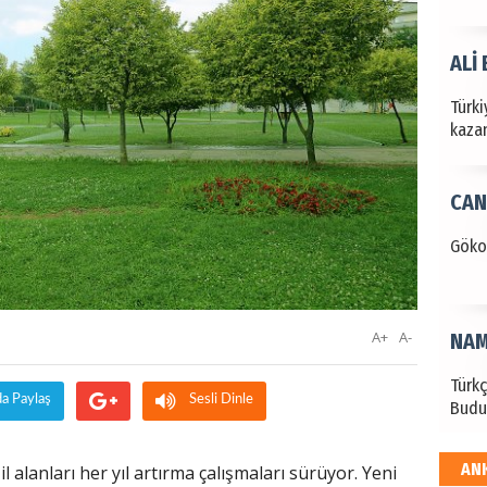
ALİ
Türki
kazan
CAN
Göko
A+
A-
NAM
Türk
da Paylaş
Sesli Dinle
Budu
AN
il alanları her yıl artırma çalışmaları sürüyor. Yeni
EKR