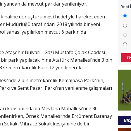
r yandan da mevcut parklar yenileniyor.
Yeni 
Mezar
bıra
ark haline dönüştürülmesi hedefiyle hareket eden
Sult
er Müdürlüğü tarafından; 2018 yılında bir yeni
tbol sahası yapılırken mevcut 6 parkın da
NEC
BAŞYA
e Ataşehir Bulvarı - Gazi Mustafa Çolak Caddesi
önem
O
 bir park yapılacak. Yine Atatürk Mahallesi’nde 3 bin
 337 metrekarelik Park 12 yenilenecek.
Ziy
lesi’nde 2 bin metrekarelik Kemalpaşa Parkı’nın,
İKLİM
arkı ve Semt Pazarı Parkı’nın yenilenme çalışmaları
DÜNY
YAPI
maları kapsamında da Mevlana Mahallesi’nde 30
HÜS
enilenirken, Örnek Mahallesi’nde Ercüment Batanay
BAŞ
Kapka
un Sokak-Mihrace Sokak kesişimine de bir