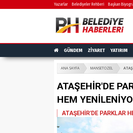
Yazarlar
Belediyeler Rehberi
Başkan Biyogra
GÜNDEM
ZİYARET
YATIRIM
ANA SAYFA
MANSETOZEL
ATAŞ
ATAŞEHİR'DE PA
HEM YENİLENİY
ATAŞEHİR'DE PARKLAR H