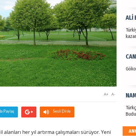
ALİ
Türki
kazan
CAN
Göko
A+
A-
NAM
Türk
da Paylaş
Sesli Dinle
Budu
AN
il alanları her yıl artırma çalışmaları sürüyor. Yeni
EKR