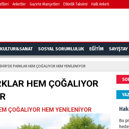
fileri
Anketler
Gazete Manşetleri
Etkinlik Takvimi
Halk Anketi
BAŞYA
önem
Ziy
İKLİM
KULTUR&SANAT
SOSYAL SORUMLULUK
EĞİTİM
SAYIŞTAY
DÜNY
YAPI
EHİR'DE PARKLAR HEM ÇOĞALIYOR HEM YENİLENİYOR
HÜS
SO
RKLAR HEM ÇOĞALIYOR
Kapka
OR
YA
Hak
EM ÇOĞALIYOR HEM YENİLENİYOR
Bu pr
hede