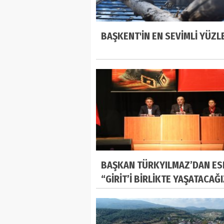
BAŞKENT'İN EN SEVİMLİ YÜZL
BAŞKAN TÜRKYILMAZ’DAN ES
“GİRİT’İ BİRLİKTE YAŞATACAĞ