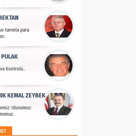
 BEKTAN
ye tarımla para
ır..
 PULAK
va Kontrolü..
IK KEMAL ZEYBEK
çemiz: Ulusumuz:
numuz..
KET
EM HAYRİ PEKER