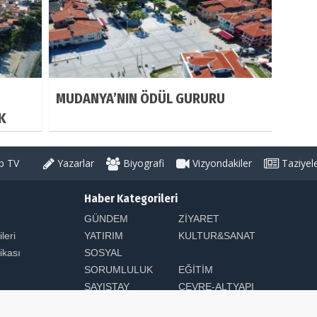
MUDANYA’NIN ÖDÜL GURURU
K
 TV
Yazarlar
Biyografi
Vizyondakiler
Taziyel
Haber Kategorileri
GÜNDEM
ZİYARET
ileri
YATIRIM
KULTUR&SANAT
tikası
SOSYAL
SORUMLULUK
EĞİTİM
SAYIŞTAY
ÇEVRE-ALTYAPI