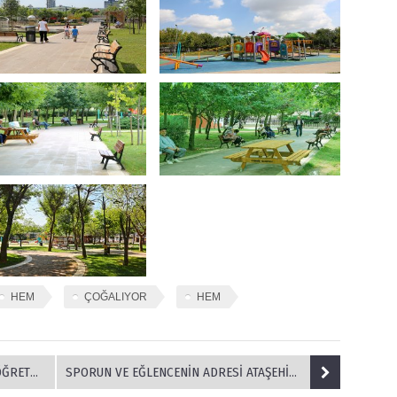
HEM
ÇOĞALIYOR
HEM
İR ARADA
SPORUN VE EĞLENCENİN ADRESİ ATAŞEHİR'DE