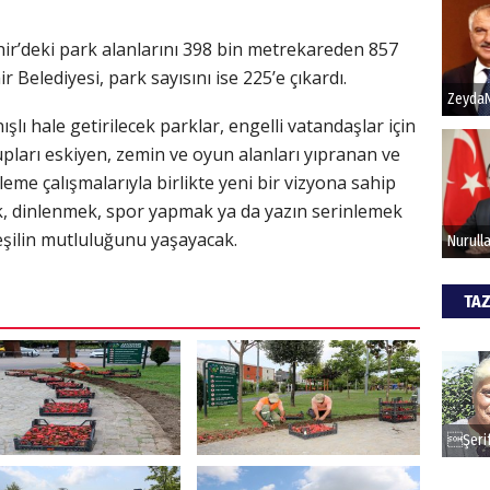
r’deki park alanlarını 398 bin metrekareden 857
Hak
Belediyesi, park sayısını ise 225’e çıkardı.
Bu pr
ışlı hale getirilecek parklar, engelli vatandaşlar için
hede
ları eskiyen, zemin ve oyun alanları yıpranan ve
leme çalışmalarıyla birlikte yeni bir vizyona sahip
ALİ
k, dinlenmek, spor yapmak ya da yazın serinlemek
yeşilin mutluluğunu yaşayacak.
Türki
kazan
TAZ
CAN
Göko