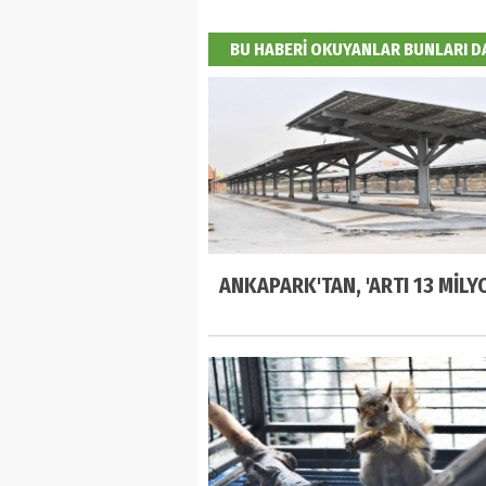
BU HABERİ OKUYANLAR BUNLARI 
ANKAPARK'TAN, 'ARTI 13 MİLYO