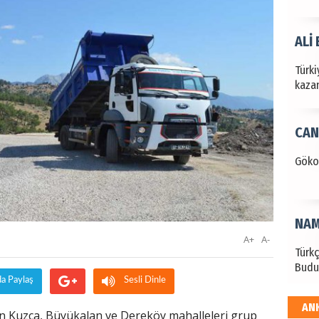
ALİ
Türki
kazan
CAN
Göko
NAM
A+
A-
Türk
Budu
da Paylaş
Sesli Dinle
AN
EKR
ın Kuzca, Büyükalan ve Dereköy mahalleleri grup