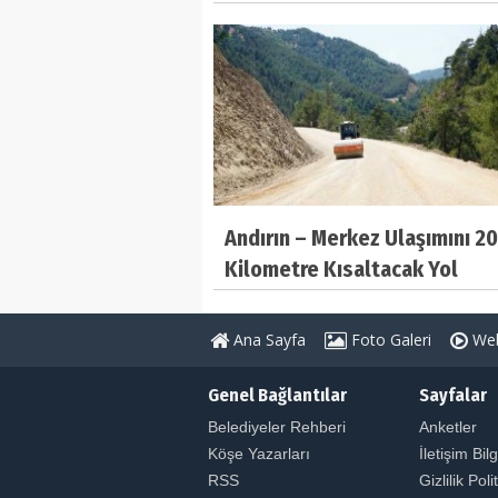
Andırın – Merkez Ulaşımını 20
Kilometre Kısaltacak Yol
Tamamlanıyor
Ana Sayfa
Foto Galeri
Web
Genel Bağlantılar
Sayfalar
Belediyeler Rehberi
Anketler
Köşe Yazarları
İletişim Bilg
RSS
Gizlilik Poli