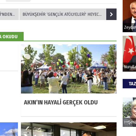
Ğİ ÖRNEĞİ
BÜYÜKŞEHİR ‘GENÇLİK ATÖLYELERİ' HEYECANI SÜRÜYOR.
Hak
Bu pr
hede
DA OKUDU
ALİ
Türki
kazan
TAZ
CAN
AKIN’IN HAYALİ GERÇEK OLDU
Göko