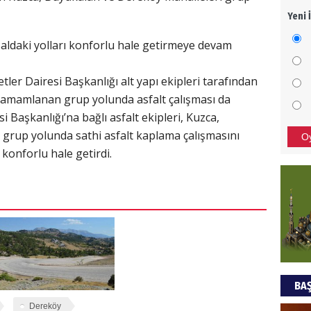
Yeni 
Mezar
bıra
saldaki yolları konforlu hale getirmeye devam
Sult
ler Dairesi Başkanlığı alt yapı ekipleri tarafından
NEC
ı tamamlanan grup yolunda asfalt çalışması da
BAŞYA
 Başkanlığı’na bağlı asfalt ekipleri, Kuzca,
önem
grup yolunda sathi asfalt kaplama çalışmasını
O
onforlu hale getirdi.
Ziy
İKLİM
DÜNY
YAPI
HÜS
BAŞ
Kapka
Dereköy