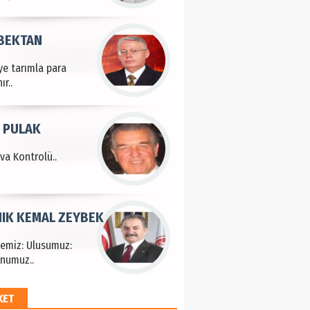
 BEKTAN
ye tarımla para
ır..
 PULAK
va Kontrolü..
IK KEMAL ZEYBEK
çemiz: Ulusumuz:
numuz..
KET
EM HAYRİ PEKER