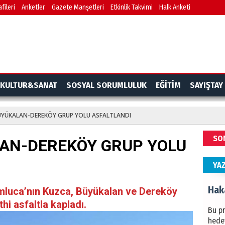
fileri
Anketler
Gazete Manşetleri
Etkinlik Takvimi
Halk Anketi
BAŞYA
önem
Ziy
İKLİM
KULTUR&SANAT
SOSYAL SORUMLULUK
EĞİTİM
SAYIŞTAY
DÜNY
YAPI
ÜYÜKALAN-DEREKÖY GRUP YOLU ASFALTLANDI
HÜS
SO
AN-DEREKÖY GRUP YOLU
Kapka
YA
Hak
mluca’nın Kuzca, Büyükalan ve Dereköy
hi asfaltla kapladı.
Bu pr
hede