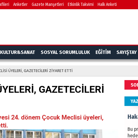
fileri
Anketler
Gazete Manşetleri
Etkinlik Takvimi
Halk Anketi
BAŞYA
önem
Ziy
İKLİM
KULTUR&SANAT
SOSYAL SORUMLULUK
EĞİTİM
SAYIŞTAY
DÜNY
YAPI
LİSİ ÜYELERİ, GAZETECİLERİ ZİYARET ETTİ
HÜS
SO
YELERİ, GAZETECİLERİ
Kapka
YA
Hak
esi 24. dönem Çocuk Meclisi üyeleri,
tti.
Bu pr
hede