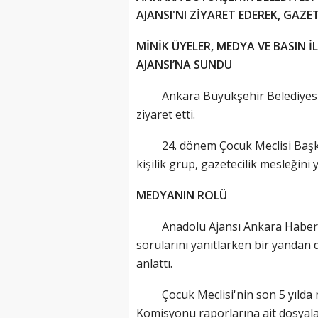
AJANSI'NI ZİYARET EDEREK, GAZE
MİNİK ÜYELER, MEDYA VE BASIN İ
AJANSI’NA SUNDU
Ankara Büyükşehir Belediyesi
ziyaret etti.
24. dönem Çocuk Meclisi Başkanı
kişilik grup, gazetecilik mesleğini
MEDYANIN ROLÜ
Anadolu Ajansı Ankara Haberleri 
sorularını yanıtlarken bir yandan d
anlattı.
Çocuk Meclisi'nin son 5 yılda medy
Komisyonu raporlarına ait dosyalar