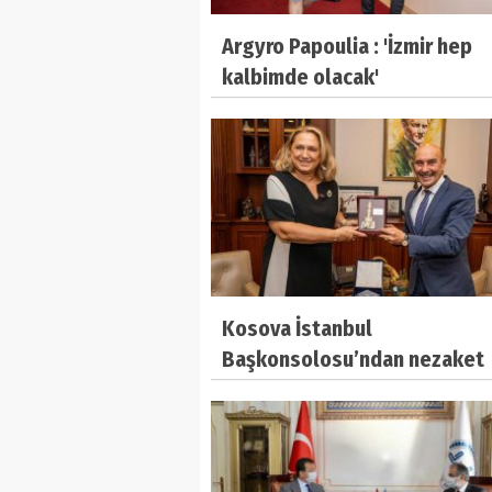
Argyro Papoulia : 'İzmir hep
kalbimde olacak'
Kosova İstanbul
Başkonsolosu’ndan nezaket
ziyareti