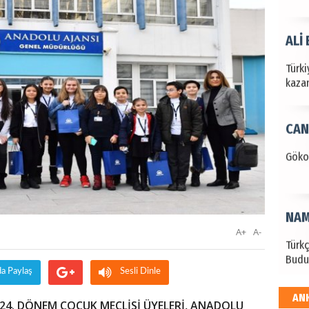
ALİ
Türki
kazan
CAN
Göko
NAM
A+
A-
Türk
Budu
da Paylaş
Sesli Dinle
AN
EKR
24. DÖNEM ÇOCUK MECLİSİ ÜYELERİ, ANADOLU