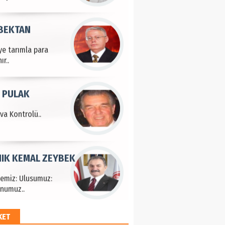
 BEKTAN
ye tarımla para
ır..
 PULAK
va Kontrolü..
IK KEMAL ZEYBEK
çemiz: Ulusumuz:
numuz..
KET
EM HAYRİ PEKER