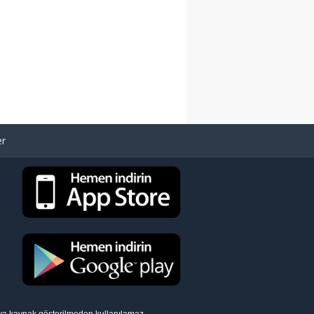
er
eya kaynak gösterilmeden kullanılamaz.