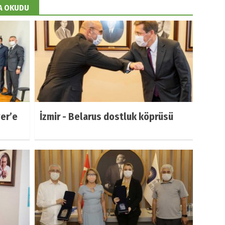
DA OKUDU
er’e
İzmir - Belarus dostluk köprüsü