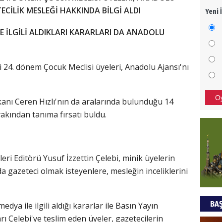
TECİLİK MESLEĞİ HAKKINDA BİLGİ ALDI
Yeni 
Mezar
bıra
LE İLGİLİ ALDIKLARI KARARLARI DA ANADOLU
Sult
NEC
 24. dönem Çocuk Meclisi üyeleri, Anadolu Ajansı'nı
BAŞYA
önem
O
 Ceren Hızlı'nın da aralarında bulunduğu 14
 yakından tanıma fırsatı buldu.
Ziy
İKLİM
DÜNY
Editörü Yusuf İzzettin Çelebi, minik üyelerin
YAPI
a gazeteci olmak isteyenlere, mesleğin inceliklerini
HÜS
BAŞ
a ile ilgili aldığı kararlar ile Basın Yayın
Kapka
ı Çelebi'ye teslim eden üyeler, gazetecilerin