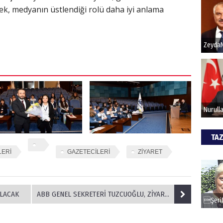
ek, medyanın üstlendiği rolü daha iyi anlama
Hak
Bu pr
hede
ALİ
Türki
kazan
TAZ
LERİ
GAZETECİLERİ
ZİYARET
CAN
Göko
ALACAK
ABB GENEL SEKRETERİ TUZCUOĞLU, ZİYARETLERİNİ SÜRDÜRÜYOR...