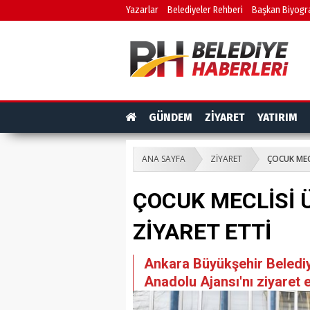
Yazarlar
Belediyeler Rehberi
Başkan Biyogra
GÜNDEM
ZİYARET
YATIRIM
ANA SAYFA
ZİYARET
ÇOCUK MEC
ÇOCUK MECLİSİ Ü
ZİYARET ETTİ
Ankara Büyükşehir Belediy
Anadolu Ajansı'nı ziyaret e