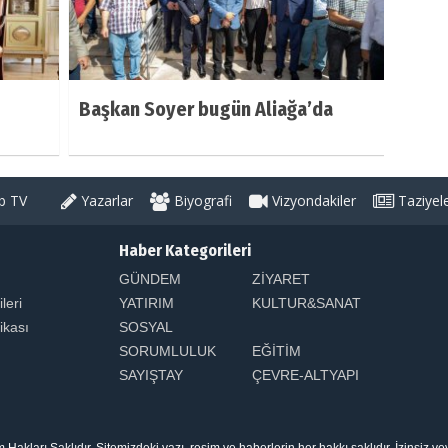
Başkan Soyer bugün Aliağa’da
 TV
Yazarlar
Biyografi
Vizyondakiler
Taziyel
Haber Kategorileri
GÜNDEM
ZİYARET
ileri
YATIRIM
KULTUR&SANAT
tikası
SOSYAL
SORUMLULUK
EĞİTİM
SAYIŞTAY
ÇEVRE-ALTYAPI
arı Saklıdır. Sitemizdeki yazı, resim ve haberlerin her hakkı saklıdır. İzinsiz v