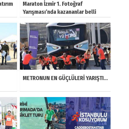
atırım
Maraton İzmir 1. Fotoğraf
Yarışması’nda kazananlar belli
oldu
METRONUN EN GÜÇLÜLERİ YARIŞTI…