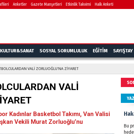
fileri
Anketler
Gazete Manşetleri
Etkinlik Takvimi
Halk Anketi
BAŞYA
önem
Ziy
İKLİM
KULTUR&SANAT
SOSYAL SORUMLULUK
EĞİTİM
SAYIŞTAY
DÜNY
YAPI
TBOLCULARDAN VALİ ZORLUOĞLU'NA ZİYARET
HÜS
SO
OLCULARDAN VALİ
Kapka
İYARET
YA
Hak
or Kadınlar Basketbol Takımı, Van Valisi
şkan Vekili Murat Zorluoğlu’nu
Bu pr
hede