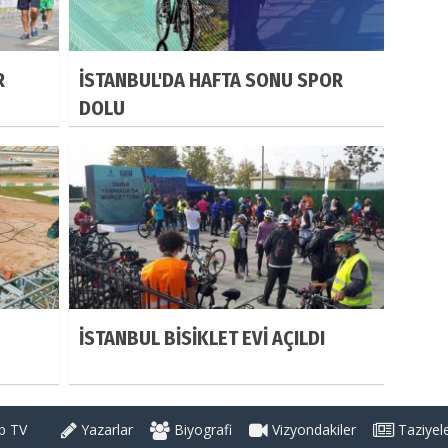
R
İSTANBUL'DA HAFTA SONU SPOR
DOLU
İSTANBUL BİSİKLET EVİ AÇILDI
 TV
Yazarlar
Biyografi
Vizyondakiler
Taziyel