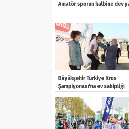
Amatör sporun kalbine dev y
Büyükşehir Türkiye Kros
Şampiyonası'na ev sahipliği
yapıyor