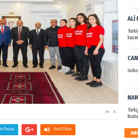
ALİ
Türki
kazan
CAN
Göko
NAM
Türk
A+
A-
Budu
da Paylaş
Sesli Dinle
AN
EKR