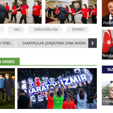
Hak
Bu pr
hede
VALİ
ZORLUOĞLU'NA
ZİYARET
İ DÜZENLEDİ
SAKATATÇILAR ÇARŞISI'NDA SONA DOĞRU
ALİ
Türki
DA OKUDU
kazan
TAZ
CAN
Göko