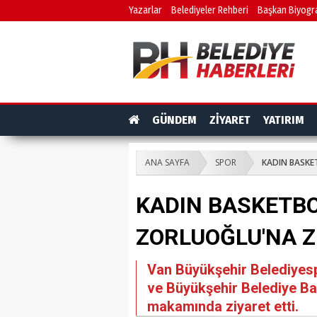
Yazarlar
Belediyeler Rehberi
Başkan Biyogra
GÜNDEM
ZİYARET
YATIRIM
ANA SAYFA
SPOR
KADIN BASKE
KADIN BASKETB
ZORLUOĞLU'NA Z
Van Büyükşehir Belediyesp
ve Büyükşehir Belediye Ba
makamında ziyaret etti.