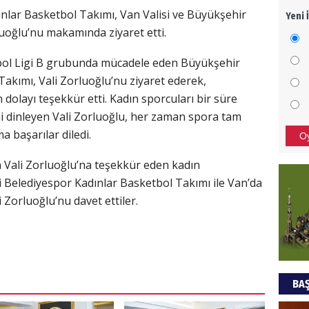
nlar Basketbol Takımı, Van Valisi ve Büyükşehir
Yeni 
Mezar
uoğlu’nu makamında ziyaret etti.
bıra
Sult
bol Ligi B grubunda mücadele eden Büyükşehir
akımı, Vali Zorluoğlu’nu ziyaret ederek,
NEC
 dolayı teşekkür etti. Kadın sporcuları bir süre
BAŞYA
i dinleyen Vali Zorluoğlu, her zaman spora tam
önem
ma başarılar diledi.
O
 Vali Zorluoğlu’na teşekkür eden kadın
Ziy
i Belediyespor Kadınlar Basketbol Takımı ile Van’da
 Zorluoğlu’nu davet ettiler.
İKLİM
DÜNY
YAPI
HÜS
BAŞ
Kapka