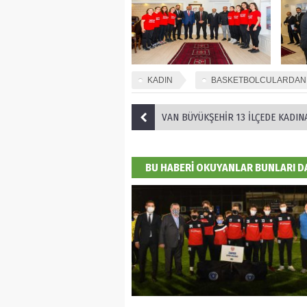
KADIN
BASKETBOLCULARDAN
VAN BÜYÜKŞEHİR 13 İLÇEDE KADINA YÖNELİK ŞİDDET SEMİNER
BU HABERİ OKUYANLAR BUNLARI 