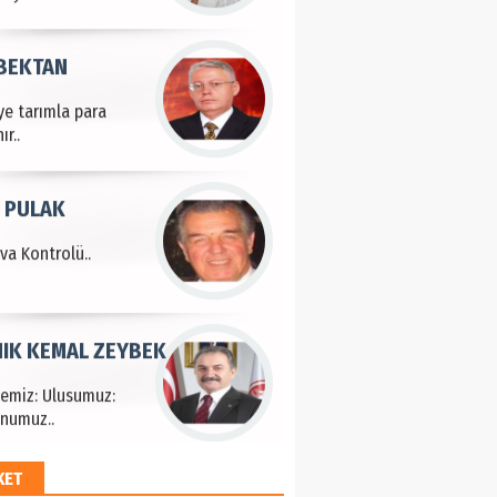
 BEKTAN
ye tarımla para
ır..
 PULAK
va Kontrolü..
IK KEMAL ZEYBEK
çemiz: Ulusumuz:
numuz..
KET
EM HAYRİ PEKER