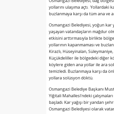
Osmangazi Belediyesi, dağ bölgesi
yollarını ulaşıma açtı. Yollardaki k
buzlanmaya karşı da tüm ana ve ar
Osmangazi Belediyesi, yoğun kar y
yaşayan vatandaşların mağdur olmam
etkisini arttırmasıyla birlikte bölg
yollarının kapanmaması ve buzlanm
Kirazlı, Hüseyinalan, Süleymaniye,
Küçükdeliller ile bölgedeki diğer k
köylere giden ana yollar ile ara so
temizledi. Buzlanmaya karşı da ön
yollara solüsyon döktü.
Osmangazi Belediye Başkanı Mustaf
Yiğitali Mahallesi’ndeki çalışmala
başladı. Kar yağışı bir yandan şehr
Osmangazi Belediyesi olarak vata