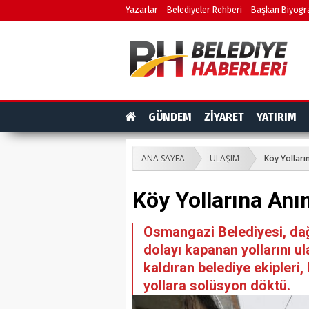
Yazarlar
Belediyeler Rehberi
Başkan Biyogra
GÜNDEM
ZİYARET
YATIRIM
ANA SAYFA
ULAŞIM
Köy Yollar
Köy Yollarına An
Osmangazi Belediyesi, dağ
dolayı kapanan yollarını ul
kaldıran belediye ekipleri
yollara solüsyon döktü.