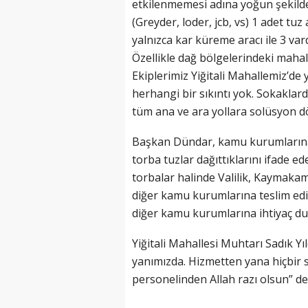
etkilenmemesi adına yoğun şekilde ç
(Greyder, loder, jcb, vs) 1 adet tu
yalnızca kar küreme aracı ile 3 va
Özellikle dağ bölgelerindeki maha
Ekiplerimiz Yiğitali Mahallemiz’de
herhangi bir sıkıntı yok. Sokaklar
tüm ana ve ara yollara solüsyon d
Başkan Dündar, kamu kurumlarına 
torba tuzlar dağıttıklarını ifade e
torbalar halinde Valilik, Kaymakaml
diğer kamu kurumlarına teslim edil
diğer kamu kurumlarına ihtiyaç du
Yiğitali Mahallesi Muhtarı Sadık Y
yanımızda. Hizmetten yana hiçbir 
personelinden Allah razı olsun” de