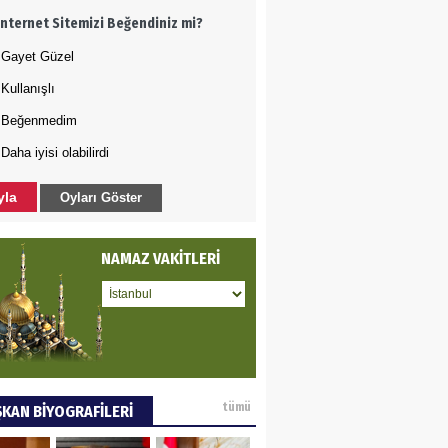
İnternet Sitemizi Beğendiniz mi?
rında bile rahat
kılmayan Şehzade
Gayet Güzel
Sultan
Kullanışlı
DET BULUZ
Beğenmedim
Daha iyisi olabilirdi
AZI - Sağlık
zminde önemli
yla
Oyları Göster
rı…
a GÜNEY
NAMAZ VAKİTLERİ
M DEĞİŞİKLİĞİNE KARŞI
A KENTLERİ NE
YOR(2)
AMETTİN TAŞDEMİR
tümü
KAN BİYOGRAFİLERİ
arasın 12 Eylül..