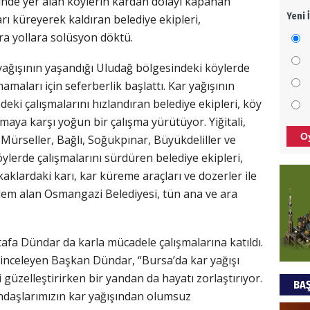
nde yer alan köylerin kardan dolayı kapanan
Yeni 
arı küreyerek kaldıran belediye ekipleri,
Meza
a yollara solüsyon döktü.
bıra
Cem 
ağışının yaşandığı Uludağ bölgesindeki köylerde
NEC
aları için seferberlik başlattı. Kar yağışının
edeki çalışmalarını hızlandıran belediye ekipleri, köy
BAŞY
aya karşı yoğun bir çalışma yürütüyor. Yiğitali,
turi
O
 Mürseller, Bağlı, Soğukpınar, Büyükdeliller ve
başa
öylerde çalışmalarını sürdüren belediye ekipleri,
Ziy
kaklardaki karı, kar küreme araçları ve dozerler ile
lem alan Osmangazi Belediyesi, tün ana ve ara
İKLİ
DÜNY
YAPI
a Dündar da karla mücadele çalışmalarına katıldı.
rı inceleyen Başkan Dündar, “Bursa’da kar yağışı
HÜS
i güzelleştirirken bir yandan da hayatı zorlaştırıyor.
BAŞ
Kapk
ndaşlarımızın kar yağışından olumsuz