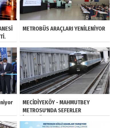
ANESİ
METROBÜS ARAÇLARI YENİLENİYOR
Tİ.
eniyor
MECİDİYEKÖY - MAHMUTBEY
METROSU'NDA SEFERLER
İMAMOĞLU'NUN STARTIYLA
BAŞLADI