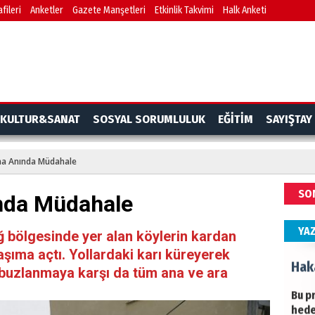
fileri
Anketler
Gazete Manşetleri
Etkinlik Takvimi
Halk Anketi
BAŞY
turi
başa
Ziy
İKLİ
KULTUR&SANAT
SOSYAL SORUMLULUK
EĞİTİM
SAYIŞTAY
DÜNY
YAPI
ına Anında Müdahale
HÜS
SO
ında Müdahale
Kapk
YA
 bölgesinde yer alan köylerin kardan
aşıma açtı. Yollardaki karı küreyerek
Hak
, buzlanmaya karşı da tüm ana ve ara
Bu pr
hede