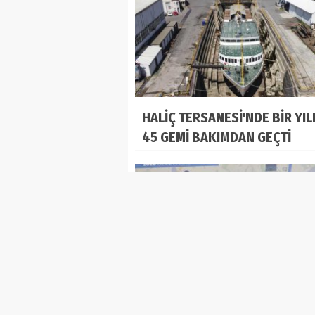
HALİÇ TERSANESİ'NDE BİR YIL
45 GEMİ BAKIMDAN GEÇTİ
İMAMOĞLU'NDAN 'YENİ TAKSİ'