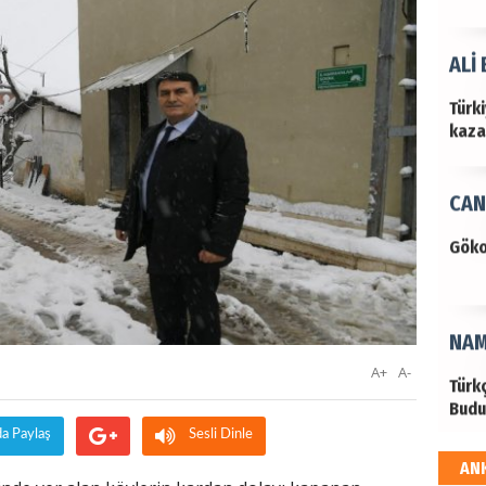
ALİ
Türk
kazan
CAN
Göko
NAM
A+
A-
Türk
Budu
da Paylaş
Sesli Dinle
AN
EKR