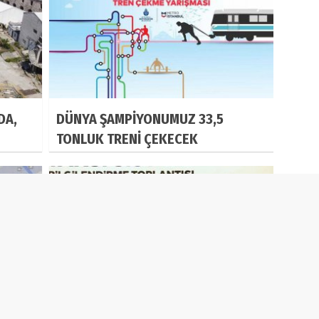
DA,
DÜNYA ŞAMPİYONUMUZ 33,5
TONLUK TRENİ ÇEKECEK
İBB, YENİ TAKSİ YÖNETİM MODELİNİ