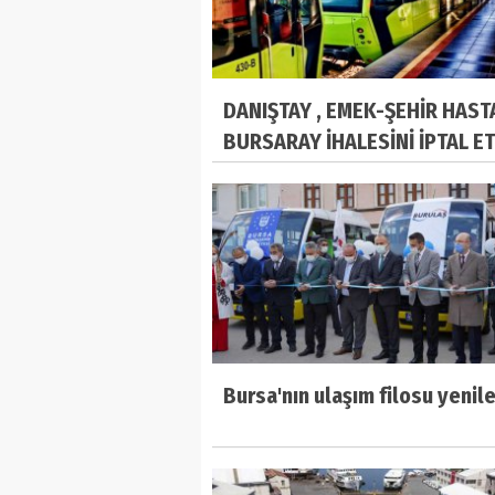
DANIŞTAY , EMEK-ŞEHİR HAST
BURSARAY İHALESİNİ İPTAL ET
Bursa'nın ulaşım filosu yenil