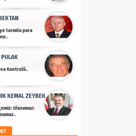
 BEKTAN
iye tarımla para
ır..
 PULAK
va Kontrolü..
IK KEMAL ZEYBEK
çemiz: Ulusumuz:
numuz..
KET
EM HAYRİ PEKER