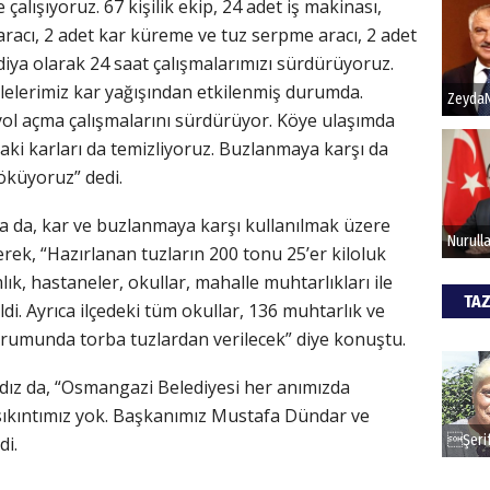
alışıyoruz. 67 kişilik ekip, 24 adet iş makinası,
z aracı, 2 adet kar küreme ve tuz serpme aracı, 2 adet
Hak
rdiya olarak 24 saat çalışmalarımızı sürdürüyoruz.
llelerimiz kar yağışından etkilenmiş durumda.
Bu pr
 yol açma çalışmalarını sürdürüyor. Köye ulaşımda
hede
daki karları da temizliyoruz. Buzlanmaya karşı da
öküyoruz” dedi.
ALİ
da, kar ve buzlanmaya karşı kullanılmak üzere
Türk
derek, “Hazırlanan tuzların 200 tonu 25’er kiloluk
kazan
ık, hastaneler, okullar, mahalle muhtarlıkları ile
TAZ
di. Ayrıca ilçedeki tüm okullar, 136 muhtarlık ve
rumunda torba tuzlardan verilecek” diye konuştu.
CAN
ıldız da, “Osmangazi Belediyesi her anımızda
Göko
sıkıntımız yok. Başkanımız Mustafa Dündar ve
di.