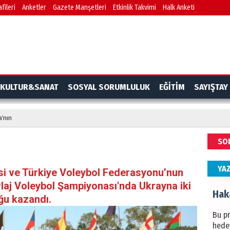
fileri
Anketler
Gazete Manşetleri
Etkinlik Takvimi
Halk Anketi
BAŞYA
önem
Ziy
İKLİM
KULTUR&SANAT
SOSYAL SORUMLULUK
EĞİTİM
SAYIŞTAY
DÜNY
YAPI
’nın
HÜS
SO
Kapka
YA
si ve Türkiye Voleybol Federasyonu’nun
laj Voleybol Şampiyonası'nda Ukrayna iki
Hak
ğu kazandı.
Bu pr
hede