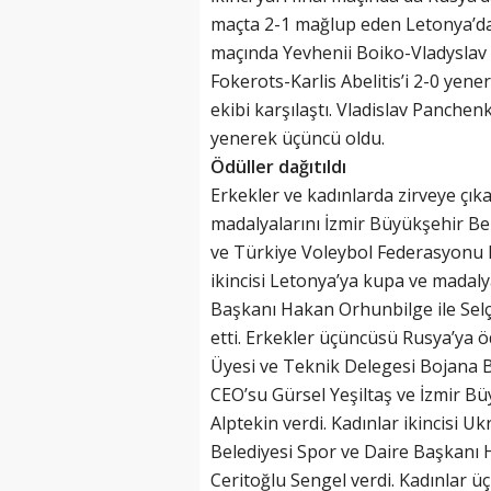
maçta 2-1 mağlup eden Letonya’dan K
maçında Yevhenii Boiko-Vladyslav
Fokerots-Karlis Abelitis’i 2-0 yen
ekibi karşılaştı. Vladislav Panch
yenerek üçüncü oldu.
Ödüller dağıtıldı
Erkekler ve kadınlarda zirveye çık
madalyalarını İzmir Büyükşehir Be
ve Türkiye Voleybol Federasyonu B
ikincisi Letonya’ya kupa ve madaly
Başkanı Hakan Orhunbilge ile Selç
etti. Erkekler üçüncüsü Rusya’ya 
Üyesi ve Teknik Delegesi Bojana 
CEO’su Gürsel Yeşiltaş ve İzmir B
Alptekin verdi. Kadınlar ikincisi 
Belediyesi Spor ve Daire Başkanı H
Ceritoğlu Sengel verdi. Kadınlar ü