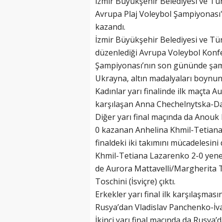
İzmir Büyükşehir Belediyesi ve T
Avrupa Plaj Voleybol Şampiyonası
kazandı.
İzmir Büyükşehir Belediyesi ve T
düzenlediği Avrupa Voleybol Konf
Şampiyonası’nın son gününde şampi
Ukrayna, altın madalyaları boynuna
Kadınlar yarı finalinde ilk maçta A
karşılaşan Anna Chechelnytska-Dan
Diğer yarı final maçında da Anouk K
0 kazanan Anhelina Khmil-Tetiana 
finaldeki iki takımını mücadelesi
Khmil-Tetiana Lazarenko 2-0 yene
de Aurora Mattavelli/Margherita T
Toschini (İsviçre) çıktı.
Erkekler yarı final ilk karşılaşma
Rusya’dan Vladislav Panchenko-İvan
İkinci yarı final maçında da Rusya’