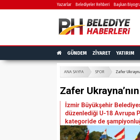
Yazarlar
Belediyeler Rehberi
Başkan Biyogra
GÜNDEM
ZİYARET
YATIRIM
ANA SAYFA
SPOR
Zafer Ukrayna
Zafer Ukrayna’nın
İzmir Büyükşehir Belediye
düzenlediği U-18 Avrupa P
kategoride de şampiyonlu