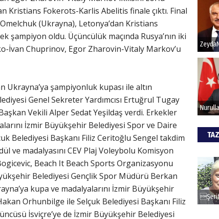
ristians Fokerots-Karlis Abelitis finale çıktı. Final
 Omelchuk (Ukrayna), Letonya’dan Kristians
Hak
erek şampiyon oldu. Üçüncülük maçında Rusya’nın iki
Bu pr
enko-İvan Chuprinov, Egor Zharovin-Vitaly Markov’u
hede
an Ukrayna’ya şampiyonluk kupası ile altın
ALİ
lediyesi Genel Sekreter Yardımcısı Ertuğrul Tugay
Türki
aşkan Vekili Alper Sedat Yeşildaş verdi. Erkekler
kazan
alarını İzmir Büyükşehir Belediyesi Spor ve Daire
TAZ
uk Belediyesi Başkanı Filiz Ceritoğlu Sengel takdim
ödül ve madalyasını CEV Plaj Voleybolu Komisyon
CAN
Bogicevic, Beach It Beach Sports Organizasyonu
Göko
üyükşehir Belediyesi Gençlik Spor Müdürü Berkan
Ukrayna’ya kupa ve madalyalarını İzmir Büyükşehir
akan Orhunbilge ile Selçuk Belediyesi Başkanı Filiz
çüncüsü İsviçre’ye de İzmir Büyükşehir Belediyesi