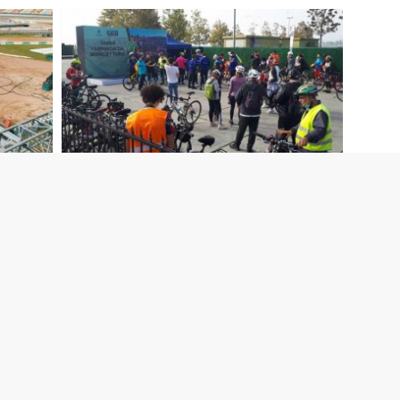
İSTANBUL BİSİKLET EVİ AÇILDI
 TV
Yazarlar
Biyografi
Vizyondakiler
Taziyel
Haber Kategorileri
GÜNDEM
ZİYARET
ileri
YATIRIM
KULTUR&SANAT
tikası
SOSYAL
SORUMLULUK
EĞİTİM