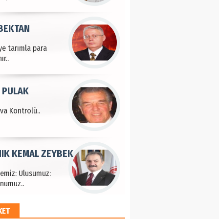
 BEKTAN
ye tarımla para
ır..
 PULAK
va Kontrolü..
IK KEMAL ZEYBEK
çemiz: Ulusumuz:
numuz..
KET
EM HAYRİ PEKER