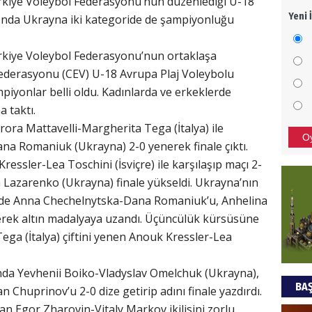
ürkiye Voleybol Federasyonu’nun düzenlediği U-18
Yeni 
'nda Ukrayna iki kategoride de şampiyonluğu
Mezar
bıra
Sult
ürkiye Voleybol Federasyonu’nun ortaklaşa
ederasyonu (CEV) U-18 Avrupa Plaj Voleybolu
NEC
yonlar belli oldu. Kadınlarda ve erkeklerde
 taktı.
BAŞYA
urora Mattavelli-Margherita Tega (İtalya) ile
önem
O
a Romaniuk (Ukrayna) 2-0 yenerek finale çıktı.
ressler-Lea Toschini (İsviçre) ile karşılaşıp maçı 2-
Ziy
Lazarenko (Ukrayna) finale yükseldi. Ukrayna’nın
ni de Anna Chechelnytska-Dana Romaniuk’u, Anhelina
İKLİM
DÜNY
rek altın madalyaya uzandı. Üçüncülük kürsüsüne
YAPI
ega (İtalya) çiftini yenen Anouk Kressler-Lea
HÜS
sında Yevhenii Boiko-Vladyslav Omelchuk (Ukrayna),
BAŞ
 Chuprinov’u 2-0 dize getirip adını finale yazdırdı.
Kapka
dan Egor Zharovin-Vitaly Markov ikilisini zorlu