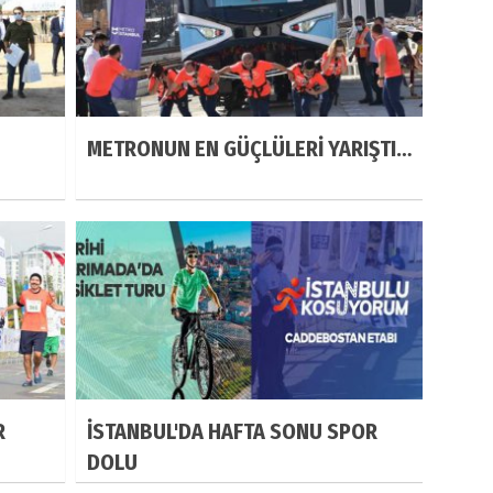
METRONUN EN GÜÇLÜLERİ YARIŞTI…
R
İSTANBUL'DA HAFTA SONU SPOR
DOLU