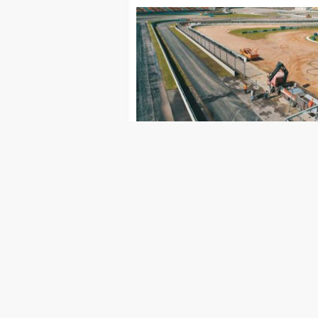
İBB'DEN FORMULA 1 TÜRKİYE
GRAND PRİX'İNE TAM DESTEK
Ana Sayfa
Foto Galeri
Web
Genel Bağlantılar
Sayfalar
Belediyeler Rehberi
Anketler
Köşe Yazarları
İletişim Bilg
RSS
Gizlilik Poli
Sitene Ekle
Künye