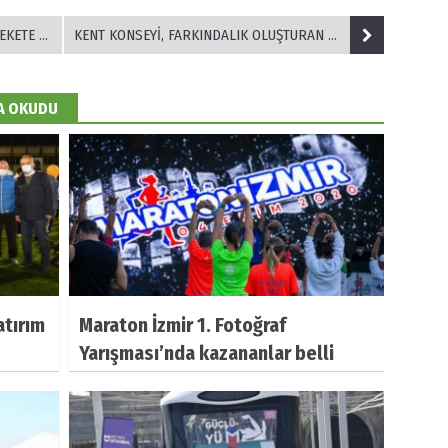
ETKİNLİĞİ
KENT KONSEYİ, FARKINDALIK OLUŞTURAN ETKİNLİKLERİNE DEVAM EDİYOR
DA OKUDU
atırım
Maraton İzmir 1. Fotoğraf
Yarışması’nda kazananlar belli
oldu