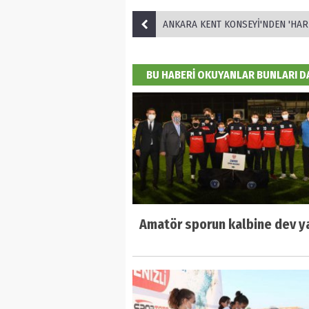
ANKARA KENT KONSEYİ'NDEN 'HAREKETE GEÇİYORUZ' 
BU HABERİ OKUYANLAR BUNLARI 
Amatör sporun kalbine dev y