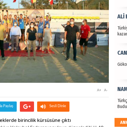
ALİ
Türki
kazan
CAN
Göko
NAM
A+
A-
Türk
Budu
da Paylaş
Sesli Dinle
lerde birincilik kürsüsüne çıktı
AN
EKR