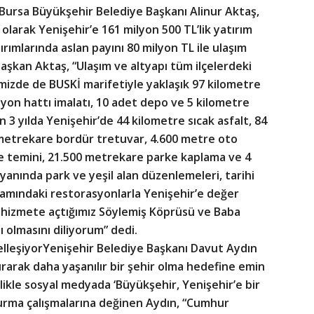
Bursa Büyükşehir Belediye Başkanı Alinur Aktaş,
olarak Yenişehir’e 161 milyon 500 TL’lik yatırım
tırımlarında aslan payını 80 milyon TL ile ulaşım
 Başkan Aktaş, “Ulaşım ve altyapı tüm ilçelerdeki
mizde de BUSKİ marifetiyle yaklaşık 97 kilometre
yon hattı imalatı, 10 adet depo ve 5 kilometre
n 3 yılda Yenişehir’de 44 kilometre sıcak asfalt, 84
 metrekare bordür tretuvar, 4.600 metre oto
e temini, 21.500 metrekare parke kaplama ve 4
yanında park ve yeşil alan düzenlemeleri, tarihi
samındaki restorasyonlarla Yenişehir’e değer
hizmete açtığımız Söylemiş Köprüsü ve Baba
ı olmasını diliyorum” dedi.
elleşiyorYenişehir Belediye Başkanı Davut Aydın
rarak daha yaşanılır bir şehir olma hedefine emin
ellikle sosyal medyada ‘Büyükşehir, Yenişehir’e bir
turma çalışmalarına değinen Aydın, “Cumhur