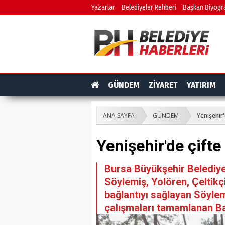
Yazarlar
Belediyeler Rehberi
Başkan Biyogra
GÜNDEM
ZİYARET
YATIRIM
ANA SAYFA
GÜNDEM
Yenişehir'
Yenişehir'de çifte 
Bursa Büyükşehir Belediyes
Söylemiş, Yolören, Çeltikç
bağlantıyı sağlayan Söyle
çalışmaları tamamlanan Bab