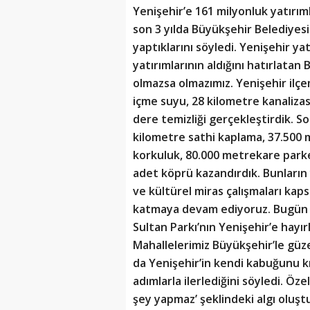
Yenişehir’e
161 milyonluk yatırım
son 3 yılda Büyükşehir Belediyesi 
yaptıklarını söyledi. Yenişehir ya
yatırımlarının aldığını hatırlatan
olmazsa olmazımız. Yenişehir ilçe
içme suyu, 28 kilometre kanalizas
dere temizliği gerçekleştirdik. So
kilometre sathi kaplama, 37.500
korkuluk, 80.000 metrekare park
adet köprü kazandırdık. Bunların 
ve kültürel miras çalışmaları kap
katmaya devam ediyoruz. Bugün 
Sultan Parkı’nın Yenişehir’e hayırl
Mahallelerimiz Büyükşehir’le güz
da Yenişehir’in kendi kabuğunu kı
adımlarla ilerlediğini söyledi. Öz
şey yapmaz’ şeklindeki algı oluş