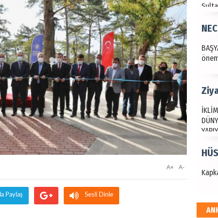
Ziy
İKLİM
DÜNY
YAPI
HÜS
Kapka
Hak
A+
A-
Bu pr
hede
da Paylaş
Sesli Dinle
AN
ALİ