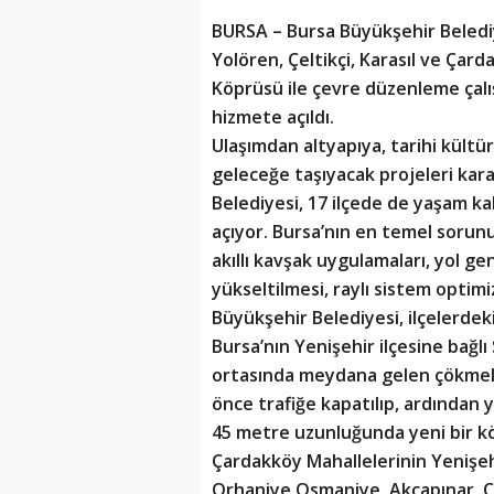
BURSA
– Bursa Büyükşehir Belediy
Yolören, Çeltikçi, Karasıl ve Çar
Köprüsü ile çevre düzenleme çalı
hizmete açıldı.
Ulaşımdan altyapıya, tarihi kültü
geleceğe taşıyacak projeleri kar
Belediyesi, 17 ilçede de yaşam kal
açıyor. Bursa’nın en temel sorun
akıllı kavşak uygulamaları, yol ge
yükseltilmesi, raylı sistem optimi
Büyükşehir Belediyesi, ilçelerdek
Bursa’nın Yenişehir ilçesine bağlı
ortasında meydana gelen çökmel
önce trafiğe kapatılıp, ardından 
45 metre uzunluğunda yeni bir köpr
Çardakköy Mahallelerinin Yenişehi
Orhaniye,Osmaniye, Akçapınar, Ça