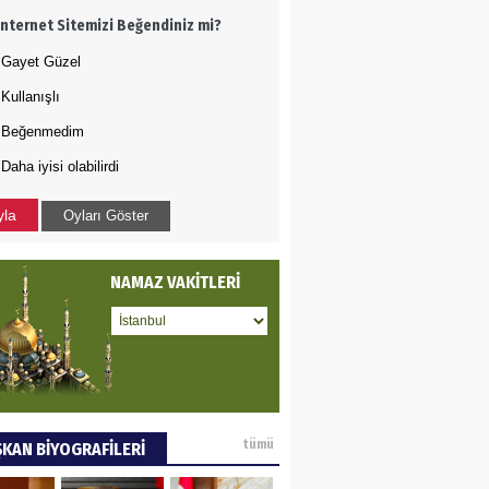
İnternet Sitemizi Beğendiniz mi?
ye tarımla para
ır..
Gayet Güzel
Kullanışlı
 PULAK
Beğenmedim
Daha iyisi olabilirdi
va Kontrolü..
yla
Oyları Göster
NAMAZ VAKİTLERİ
tümü
KAN BİYOGRAFİLERİ