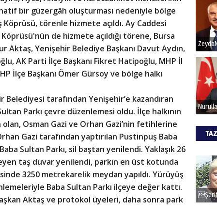
rnatif bir güzergâh oluşturması nedeniyle bölge
ş Köprüsü, törenle hizmete açıldı. Ay Caddesi
 Köprüsü'nün de hizmete açıldığı törene, Bursa
ur Aktaş, Yenişehir Belediye Başkanı Davut Aydın,
u, AK Parti İlçe Başkanı Fikret Hatipoğlu, MHP İl
HP İlçe Başkanı Ömer Gürsoy ve bölge halkı
ir Belediyesi tarafından Yenişehir’e kazandıran
Sultan Parkı çevre düzenlemesi oldu. İlçe halkının
olan, Osman Gazi ve Orhan Gazi’nin fetihlerine
TAZ
n Orhan Gazi tarafından yaptırılan Pustinpuş Baba
aba Sultan Parkı, sil baştan yenilendi. Yaklaşık 26
leyen taş duvar yenilendi, parkın en üst kotunda
inde 3250 metrekarelik meydan yapıldı. Yürüyüş
nlemeleriyle Baba Sultan Parkı ilçeye değer kattı.
 Başkan Aktaş ve protokol üyeleri, daha sonra park