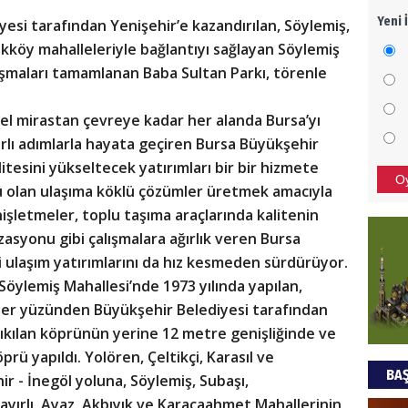
Yeni 
esi tarafından Yenişehir’e kazandırılan, Söylemiş,
Türki
dakköy mahalleleriyle bağlantıyı sağlayan Söylemiş
kazan
şmaları tamamlanan Baba Sultan Parkı, törenle
CAN
rel mirastan çevreye kadar her alanda Bursa’yı
arlı adımlarla hayata geçiren Bursa Büyükşehir
Göko
itesini yükseltecek yatırımları bir bir hizmete
O
u olan ulaşıma köklü çözümler üretmek amacıyla
nişletmeler, toplu taşıma araçlarında kalitenin
zasyonu gibi çalışmalara ağırlık veren Bursa
i ulaşım yatırımlarını da hız kesmeden sürdürüyor.
 Söylemiş Mahallesi’nde 1973 yılında yapılan,
er yüzünden Büyükşehir Belediyesi tarafından
yıkılan köprünün yerine 12 metre genişliğinde ve
ü yapıldı. Yolören, Çeltikçi, Karasıl ve
BAŞ
r - İnegöl yoluna, Söylemiş, Subaşı,
yırlı, Ayaz, Akbıyık ve Karacaahmet Mahallerinin