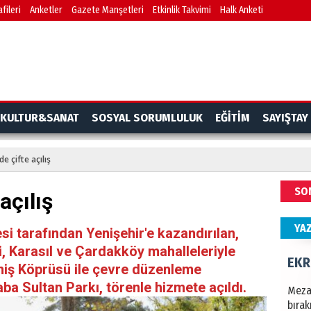
fileri
Anketler
Gazete Manşetleri
Etkinlik Takvimi
Halk Anketi
Göko
NAM
Türk
KULTUR&SANAT
SOSYAL SORUMLULUK
EĞİTİM
SAYIŞTAY
Budu
de çifte açılış
EKR
SO
açılış
Mezar
bıra
YA
Sult
i tarafından Yenişehir'e kazandırılan,
i, Karasıl ve Çardakköy mahalleleriyle
NEC
miş Köprüsü ile çevre düzenleme
a Sultan Parkı, törenle hizmete açıldı.
BAŞYA
önem