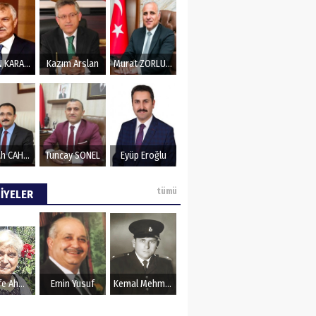
ZeydaN KARALAR
Kazım Arslan
Murat ZORLUOĞLU
Nurullah CAHAN
Tuncay SONEL
Eyüp Eroğlu
tümü
İYELER
Şerife Ahmet
Emin Yusuf
Kemal Mehmet Kanmaz