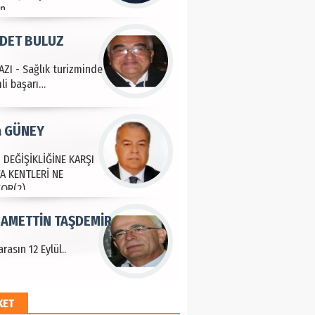
a GÜNEY
 DEĞİŞİKLİĞİNE KARŞI
A KENTLERİ NE
YOR(2)
AMETTİN TAŞDEMİR
rasın 12 Eylül..
an SOYSAL
oje ile neyi
fliyoruz?
KET
 BEKTAN