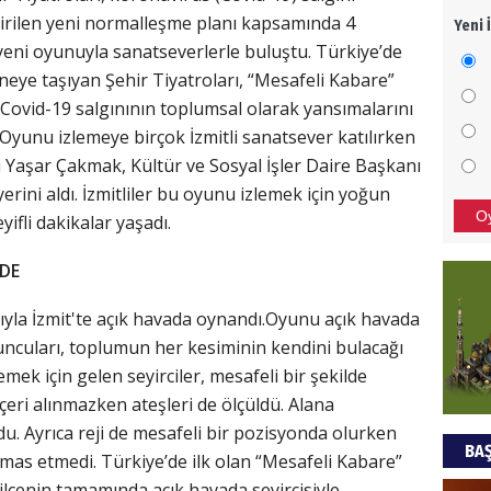
irilen yeni normalleşme planı kapsamında 4
Yeni 
Mezar
ni oyunuyla sanatseverlerle buluştu. Türkiye’de
bıra
hneye taşıyan Şehir Tiyatroları, “Mesafeli Kabare”
Sult
 Covid-19 salgınının toplumsal olarak yansımalarını
NEC
 Oyunu izlemeye birçok İzmitli sanatsever katılırken
 Yaşar Çakmak, Kültür ve Sosyal İşler Daire Başkanı
BAŞYA
yerini aldı. İzmitliler bu oyunu izlemek için yoğun
önem
O
ifli dakikalar yaşadı.
EDE
Ziy
rıyla İzmit'te açık havada oynandı.Oyunu açık havada
İKLİM
DÜNY
uncuları, toplumun her kesiminin kendini bulacağı
YAPI
emek için gelen seyirciler, mesafeli bir şekilde
eri alınmazken ateşleri de ölçüldü. Alana
HÜS
u. Ayrıca reji de mesafeli bir pozisyonda olurken
BAŞ
Kapka
temas etmedi. Türkiye’de ilk olan “Mesafeli Kabare”
 ilçenin tamamında açık havada seyircisiyle