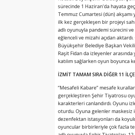
sürecinde 1 Haziran'da hayata geç
Temmuz Cumartesi (dün) akşamı ye
ilk kez gerçekleşen bir projeyi sa
adlı oyunuyla pandemi sürecini ve
eğlenceli ve mizahi açıdan aktardı.
Büyükşehir Belediye Başkan Vekili
Raşit Fidan da izleyenler arasında 
katılım sağlarken oyun boyunca key
İZMİT TAMAM SIRA DİĞER 11 İLÇ
‘’Mesafeli Kabare’’ mesafe kuralla
gerçekleştiren Şehir Tiyatrosu oy
karakterleri canlandırdı. Oyunu izl
oturdu. Oyuna gelenler maskesiz iç
dezenfektan istasyonları da koyuld
oyuncular birbirleriyle çok fazla 
adlı oyunuyla Şehir Tiyatroları, 12