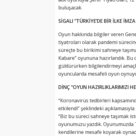
buluşacak.
SİGALI “TÜRKİYE’DE BİR İLKE İMZA
Oyun hakkında bilgiler veren Genel
tiyatroları olarak pandemi sürecin
süreçte bu birikimi sahneye taşıma
Kabare” oyununa hazırlandık. Bu o
güldürürken bilgilendirmeyi amaçl
oyuncularda mesafeli oyun oynuyor”
DİNÇ “OYUN HAZIRLIKLARIMIZI HE
“Koronavirüs tedbirleri kapsamınd
etkilendi” şeklindeki açıklamasıy
“Biz bu süreci sahneye taşımak is
oyunumuzu yazdık. Oyunumuzda Tür
kendilerine mesafe koyarak oynadı