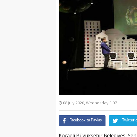
08 July 2020, Wednesday 3:07
Facebook'ta Paylaş
Twitter'
Kocaeli Büyükşehir Belediyesi Şehi