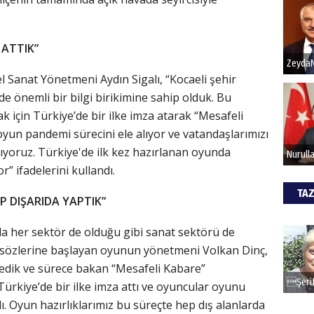
Hak
 ATTIK”
Bu pr
 Sanat Yönetmeni Aydın Sigalı, “Kocaeli şehir
hede
de önemli bir bilgi birikimine sahip olduk. Bu
k için Türkiye’de bir ilke imza atarak “Mesafeli
ALİ
yun pandemi sürecini ele alıyor ve vatandaşlarımızı
ıyoruz. Türkiye'de ilk kez hazırlanan oyunda
Türki
 ifadelerini kullandı.
kazan
TAZ
P DIŞARIDA YAPTIK”
CAN
a her sektör de olduğu gibi sanat sektörü de
Göko
la sözlerine başlayan oyunun yönetmeni Volkan Dinç,
tedik ve sürece bakan “Mesafeli Kabare”
kiye’de bir ilke imza attı ve oyuncular oyunu
. Oyun hazırlıklarımız bu süreçte hep dış alanlarda