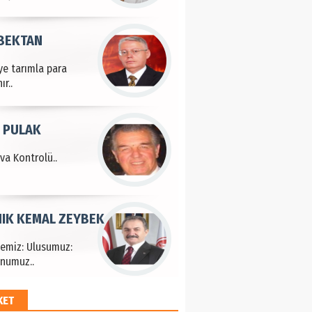
 BEKTAN
ye tarımla para
ır..
 PULAK
va Kontrolü..
IK KEMAL ZEYBEK
çemiz: Ulusumuz:
numuz..
KET
EM HAYRİ PEKER