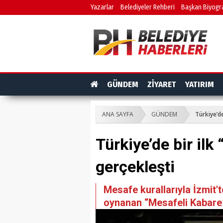
Yazarlar
Belediyeler Rehberi
Başkan Biyogra
GÜNDEM
ZİYARET
YATIRIM
ANA SAYFA
GÜNDEM
Türkiye’de
Türkiye’de bir ilk
gerçekleşti
Mesafe kurallarıyla İzmit'
oynanan “Mesafeli Kabare”, 