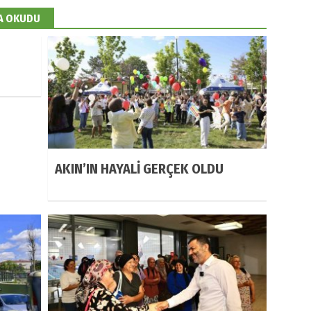
DA OKUDU
AKIN’IN HAYALİ GERÇEK OLDU