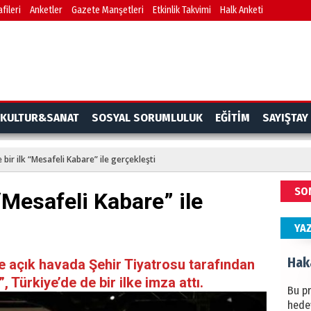
fileri
Anketler
Gazete Manşetleri
Etkinlik Takvimi
Halk Anketi
BAŞYA
önem
Ziy
İKLİM
KULTUR&SANAT
SOSYAL SORUMLULUK
EĞİTİM
SAYIŞTAY
DÜNY
YAPI
 bir ilk “Mesafeli Kabare” ile gerçekleşti
HÜS
SO
 “Mesafeli Kabare” ile
Kapka
YA
Hak
te açık havada Şehir Tiyatrosu tarafından
Türkiye’de de bir ilke imza attı.
Bu pr
hede