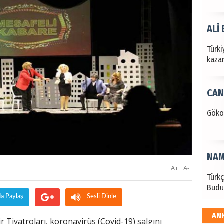
ALİ
Türki
kazan
CAN
Göko
NAM
A+
A-
Türk
Budu
da Paylaş
Sesli Dinle
AN
EKR
r Tiyatroları, koronavirüs (Covid-19) salgını