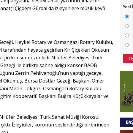
i kampanyasına destek amacıyla unutulmaz bir
Yeni 
anatçı Çiğdem Gürdal da izleyenlere müzik keyfi
Mezar
bıra
Sult
NEC
 Gezeği, Heykel Rotary ve Osmangazi Rotary Kulübü,
BAŞYA
 tarafından hayata geçirilen Kır Çiçekleri Okusun
önem
çin konser düzenledi. Nilüfer Belediyesi Türk
O
Gezeği ile birlikte sahne aldığı konser BAOB
uğunu Zerrin Pehlivanoğlu’nun yaptığı geceye,
Ziy
ysel Okumuş, Bursa Dostlar Gezeği Başkanı Ömer
İKLİM
şkanı Metin Tokgöz, Osmangazi Rotary Kulübü
DÜNY
Eğitim Kooperatifi Başkanı Buğra Küçükkayalar ve
YAPI
HÜS
ı Nilüfer Belediyesi Türk Sanat Müziği Korosu,
BAŞ
Kapka
çıktı. İzleyiciler, koronun seslendirdiği birbirinden
uttu.