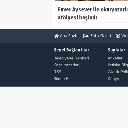
Enver Aysever ile okuryazarl
atölyesi başladı
Ana Sayfa
Foto Galeri
Web
Genel Bağlantılar
Sayfalar
Belediyeler Rehberi
Anketler
Köşe Yazarları
İletişim Bilg
RSS
Gizlilik Poli
Sitene Ekle
Künye
© Copyright 2026 ULUSAL HABER AJANSI. Tüm Hakl