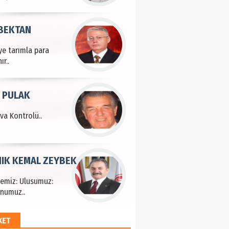
 BEKTAN
ye tarımla para
ır..
 PULAK
va Kontrolü..
IK KEMAL ZEYBEK
çemiz: Ulusumuz:
numuz..
KET
EM HAYRİ PEKER