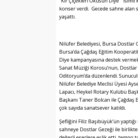
“Kır Çiçekleri Okusun Diye” isiml
konser verdi. Gecede sahne alan s
yaşattı.
Nilüfer Belediyesi, Bursa Dostlar
Bursa’da Çağdaş Eğitim Kooperatifi
Diye kampanyasına destek vermek i
Sanat Müziği Korosu’nun, Dostlar 
Oditoryum’da düzenlendi. Sunucul
Nilüfer Belediye Meclisi Üyesi A
Lapacı, Heykel Rotary Kulübü Ba
Başkanı Taner Bolcan ile Çağdaş 
çok sayıda sanatsever katıldı.
Şefliğini Filiz Başıbüyük’ün yaptığ
sahneye Dostlar Gezeği ile birlikte 
değerli eserlere eşlik etti, tempo t