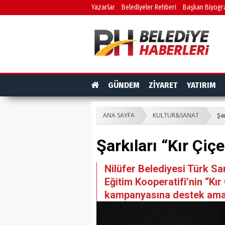
Yazarlar
Belediyeler Rehberi
Başkan Biyogra
GÜNDEM
ZİYARET
YATIRIM
ANA SAYFA
KULTUR&SANAT
Şar
Şarkıları “Kır Çiçe
Nilüfer Belediyesi Türk S
Eğitim Kooperatifi’nin “Kır
kampanyasına destek amac