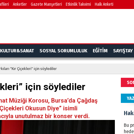
fileri
Anketler
Gazete Manşetleri
Etkinlik Takvimi
Halk Anketi
BAŞYA
önem
Ziy
İKLİM
KULTUR&SANAT
SOSYAL SORUMLULUK
EĞİTİM
SAYIŞTAY
DÜNY
YAPI
kıları “Kır Çiçekleri” için söylediler
HÜS
SO
kleri” için söylediler
Kapka
YA
anat Müziği Korosu, Bursa’da Çağdaş
 Çiçekleri Okusun Diye” isimli
Hak
ıyla unutulmaz bir konser verdi.
Bu pr
hede