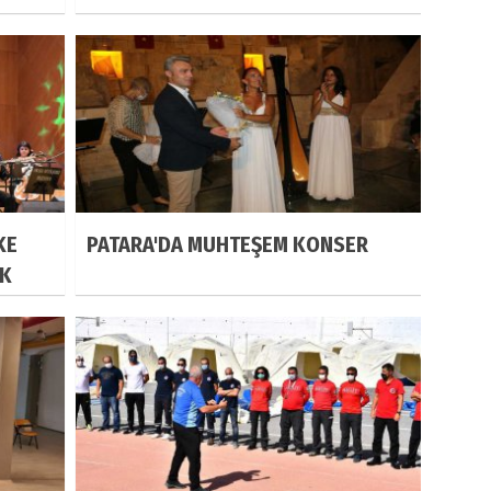
KE
PATARA'DA MUHTEŞEM KONSER
IK