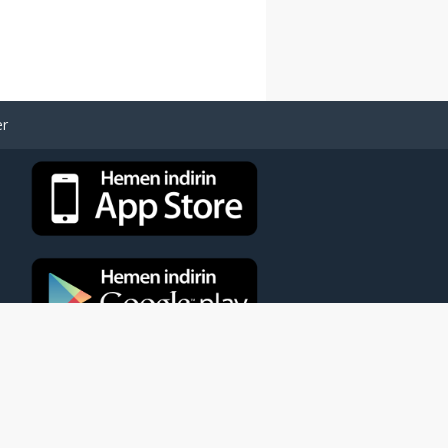
er
eya kaynak gösterilmeden kullanılamaz.