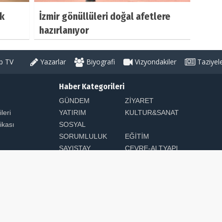
ık
İzmir gönüllüleri doğal afetlere
hazırlanıyor
 TV
Yazarlar
Biyografi
Vizyondakiler
Taziyel
Haber Kategorileri
GÜNDEM
ZİYARET
ileri
YATIRIM
KULTUR&SANAT
tikası
SOSYAL
SORUMLULUK
EĞİTİM
SAYIŞTAY
ÇEVRE-ALTYAPI
arı Saklıdır. Sitemizdeki yazı, resim ve haberlerin her hakkı saklıdır. İzinsiz v