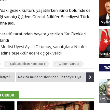
daki gezek kültürü yaşatılırken ikinci bölümde de
Hak
iği sanatçı Çiğdem Gürdal, Nilüfer Belediyesi Türk
hne aldı.
Bu pr
hede
ratifi tarafından hayata geçirilen ‘Kır Çiçekleri
andı.
ALİ
Meclisi Üyesi Aysel Okumuş, sanatçılara Nilüfer
adına teşekkür ederek çiçek verdi.
Türki
kazan
Çağdaş Eğitim Kooperatifi
Çiğdem Gürdal
TAZ
CAN
latıyor
Makina mühendislerinden Bozbey’e ziyaret
Göko
DA OKUDU