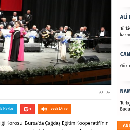
ALİ
Türki
kazan
CAN
Göko
NAM
A+
A-
Türk
Budu
da Paylaş
Sesli Dinle
iği Korosu, Bursa’da Çağdaş Eğitim Kooperatifi’nin
AN
EKR