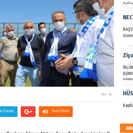
Sult
NEC
BAŞYA
önem
Ziy
İKLİM
DÜNY
YAPI
HÜS
A+
A-
Kapka
da Paylaş
Sesli Dinle
AN
Hak