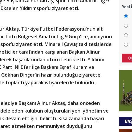
e Başkanı Alinur Aktaş, Spor Toto Amatör Lig 9.
Yeni 
ükselen Yıldırımspor’u ziyaret etti.
Bu pr
hede
ur Aktaş, Türkiye Futbol Federasyonu’nun alt
ALİ
por Toto Bölgesel Amatör Lig 9.Gurp’ta şampiyonu
mspor’u ziyaret etti. Minareli Çavuş’taki tesislerde
Türki
eticiler tarafından karşılanan Başkan Alinur
kazan
O
erek başarılarından ötürü tebrik etti. Yıldırım
 Parti Nilüfer İlçe Başkanı Eşref Kurem ve
CAN
 Gökhan Dinçer’in hazır bulunduğu ziyarette,
le toplantı yaparak istişarelerde bulundu.
Göko
Belediye Başkanı Alinur Aktaş, daha önceden
cadele eden kulübün oluşturulan yeni yönetim ve
ak devam ettiğini belirtti. Kısa zamanda başarı
BAŞ
ziyaret etmekten memnuniyet duyduğunu