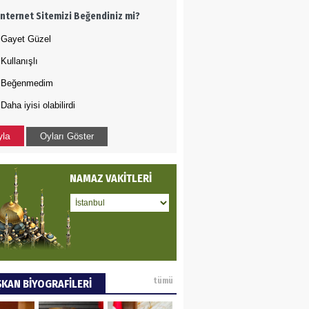
İnternet Sitemizi Beğendiniz mi?
oje ile neyi
fliyoruz?
Gayet Güzel
Kullanışlı
 BEKTAN
Beğenmedim
Daha iyisi olabilirdi
ye tarımla para
ır..
yla
Oyları Göster
 PULAK
NAMAZ VAKİTLERİ
va Kontrolü..
tümü
KAN BİYOGRAFİLERİ