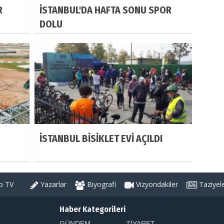
R
İSTANBUL'DA HAFTA SONU SPOR
DOLU
İSTANBUL BİSİKLET EVİ AÇILDI
 TV
Yazarlar
Biyografi
Vizyondakiler
Taziyel
Haber Kategorileri
GÜNDEM
ZİYARET