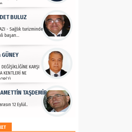
an
DET BULUZ
ZI - Sağlık turizminde
li başarı…
a GÜNEY
 DEĞİŞİKLİĞİNE KARŞI
A KENTLERİ NE
YOR(2)
AMETTİN TAŞDEMİR
rasın 12 Eylül..
KET
an SOYSAL