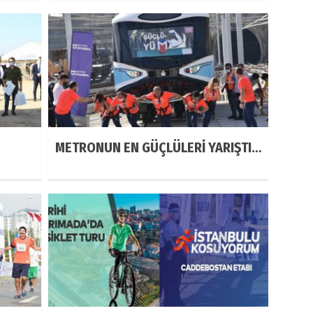
oldu
METRONUN EN GÜÇLÜLERİ YARIŞTI…