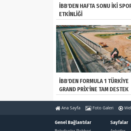
İBB'DEN HAFTA SONU İKİ SPO
ETKİNLİĞİ
İBB'DEN FORMULA 1 TÜRKİYE
GRAND PRİX'İNE TAM DESTEK
Ana Sayfa
Foto Galeri
Web
Genel Bağlantılar
Sayfalar
Belediyeler Rehberi
Anketler