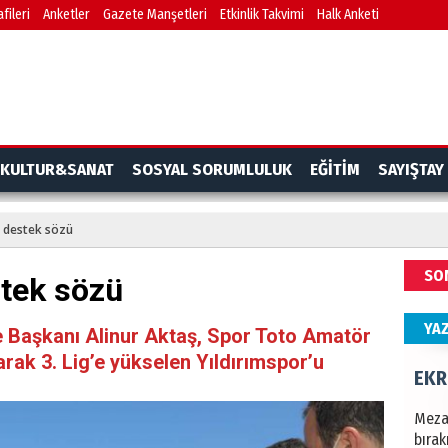
fileri
Anketler
Gazete Manşetleri
Etkinlik Takvimi
Halk Anketi
Türki
kazan
CAN
Göko
KULTUR&SANAT
SOSYAL SORUMLULUK
EĞİTİM
SAYIŞTAY
 destek sözü
NAM
SO
tek sözü
Türk
Budu
YA
 Başkanı Alinur Aktaş, Spor Toto Amatör
arak 3. Lig’e yükselen Yıldırımspor’u
EKR
Mezar
bıra