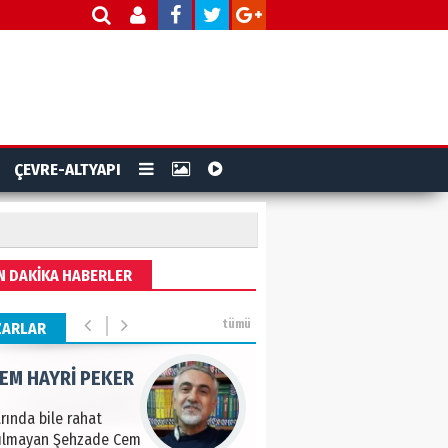
ye tarımla para
ır..
 PULAK
va Kontrolü..
ÇEVRE-ALTYAPI
IK KEMAL ZEYBEK
N DAKİKA HABERLER
çemiz: Ulusumuz:
numuz..
tümü
ZARLAR
EM HAYRİ PEKER
ında bile rahat
kılmayan Şehzade Cem