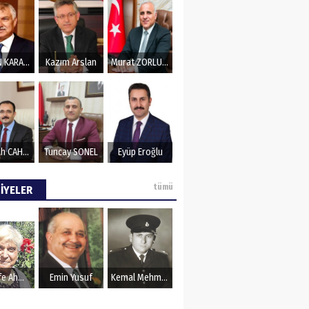
ZeydaN KARALAR
Kazım Arslan
Murat ZORLUOĞLU
Nurullah CAHAN
Tuncay SONEL
Eyüp Eroğlu
tümü
İYELER
Şerife Ahmet
Emin Yusuf
Kemal Mehmet Kanmaz