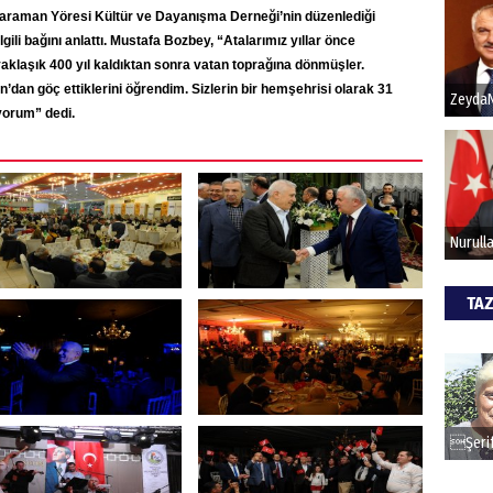
 Karaman Yöresi Kültür ve Dayanışma Derneği’nin düzenlediği
gili bağını anlattı. Mustafa Bozbey, “Atalarımız yıllar önce
Hak
klaşık 400 yıl kaldıktan sonra vatan toprağına dönmüşler.
dan göç ettiklerini öğrendim. Sizlerin bir hemşehrisi olarak 31
Bu pr
yorum” dedi.
hede
ALİ
Türk
kazan
TAZ
CAN
Göko