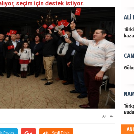
alıyor, seçim için destek istiyor.
ALİ
Türk
kazan
CAN
Göko
NAM
Türk
Budu
A+
A-
AN
EKR
da Paylaş
Sesli Dinle