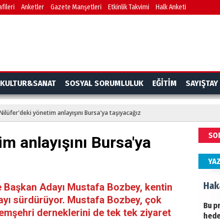
fileri
Anketler
Gazete Manşetleri
Etkinlik Takvimi
Halk Anketi
BAŞY
turi
başa
Ziy
İKLİ
KULTUR&SANAT
SOSYAL SORUMLULUK
EĞİTİM
SAYIŞTAY
DÜNY
YAPI
Nilüfer'deki yönetim anlayışını Bursa'ya taşıyacağız
HÜS
SO
im anlayışını Bursa'ya
Kapk
YA
Hak
e Başkan Adayı Mustafa Bozbey, kentin
ayı sürdürüyor. Mustafa Bozbey, çok
Bu pr
mşehri derneklerini de tek tek ziyaret
hede