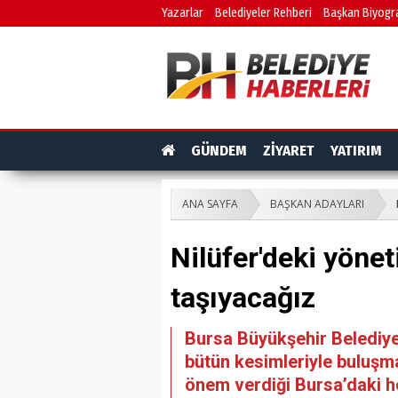
Yazarlar
Belediyeler Rehberi
Başkan Biyogra
GÜNDEM
ZİYARET
YATIRIM
ANA SAYFA
BAŞKAN ADAYLARI
Nilüfer'deki yönet
taşıyacağız
Bursa Büyükşehir Belediy
bütün kesimleriyle buluşm
önem verdiği Bursa’daki he