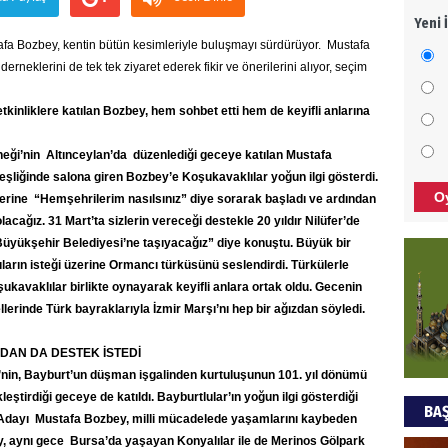
Yeni 
Meza
fa Bozbey, kentin bütün kesimleriyle buluşmayı sürdürüyor. Mustafa
bıra
neklerini de tek tek ziyaret ederek fikir ve önerilerini alıyor, seçim
Cem 
kinliklere katılan Bozbey, hem sohbet etti hem de keyifli anlarına
NEC
ği’nin Altınceylan’da düzenlediği geceye katılan Mustafa
BAŞY
eşliğinde salona giren Bozbey’e Koşukavaklılar yoğun ilgi gösterdi.
turi
O
rine “Hemşehrilerim nasılsınız” diye sorarak başladı ve ardından
başa
lacağız. 31 Mart’ta sizlerin vereceği destekle 20 yıldır Nilüfer’de
yükşehir Belediyesi’ne taşıyacağız” diye konuştu. Büyük bir
Ziy
arın isteği üzerine Ormancı türküsünü seslendirdi. Türkülerle
kavaklılar birlikte oynayarak keyifli anlara ortak oldu. Gecenin
İKLİ
DÜNY
llerinde Türk bayraklarıyla İzmir Marşı’nı hep bir ağızdan söyledi.
YAPI
DAN DA DESTEK İSTEDİ
HÜS
nin, Bayburt’un düşman işgalinden kurtuluşunun 101. yıl dönümü
ştirdiği geceye de katıldı. Bayburtlular’ın yoğun ilgi gösterdiği
BAŞ
Kapk
dayı Mustafa Bozbey, milli mücadelede yaşamlarını kaybeden
y, aynı gece Bursa’da yaşayan Konyalılar ile de Merinos Gölpark