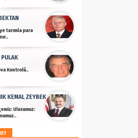
 BEKTAN
iye tarımla para
ır..
 PULAK
va Kontrolü..
IK KEMAL ZEYBEK
çemiz: Ulusumuz:
numuz..
KET
EM HAYRİ PEKER