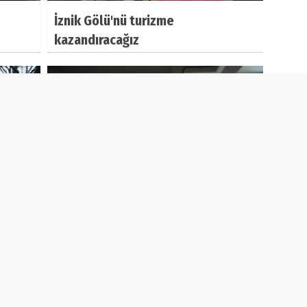
İznik Gölü'nü turizme
kazandıracağız
Bursa'da her yer eşit olacak
eb TV
Yazarlar
Biyografi
Vizyondakiler
Ta
Haber Kategorileri