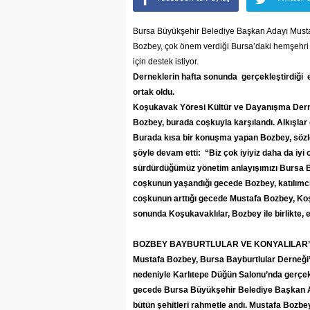
Bursa Büyükşehir Belediye Başkan Adayı Musta
Bozbey, çok önem verdiği Bursa’daki hemşehri der
için destek istiyor.
Derneklerin hafta sonunda gerçekleştirdiği et
ortak oldu.
Koşukavak Yöresi Kültür ve Dayanışma Derne
Bozbey, burada coşkuyla karşılandı. Alkışlar 
Burada kısa bir konuşma yapan Bozbey, sözle
şöyle devam etti: “Biz çok iyiyiz daha da iyi o
sürdürdüğümüz yönetim anlayışımızı Bursa Bü
coşkunun yaşandığı gecede Bozbey, katılımcıl
coşkunun arttığı gecede Mustafa Bozbey, Koşu
sonunda Koşukavaklılar, Bozbey ile birlikte, e
BOZBEY BAYBURTLULAR VE KONYALILAR’
Mustafa Bozbey, Bursa Bayburtlular Derneği’
nedeniyle Karlıtepe Düğün Salonu’nda gerçekle
gecede Bursa Büyükşehir Belediye Başkan A
bütün şehitleri rahmetle andı. Mustafa Bozbe