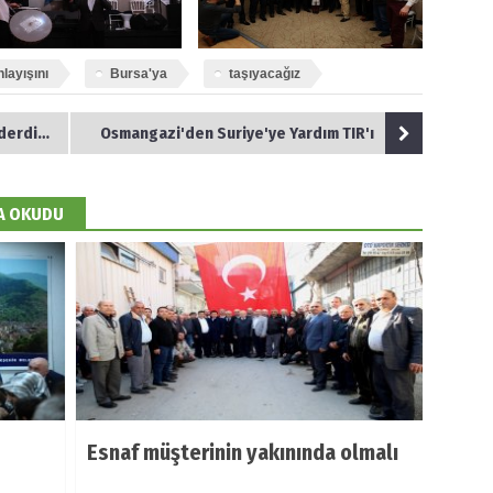
nlayışını
Bursa'ya
taşıyacağız
 Bursa'
Osmangazi'den Suriye'ye Yardım TIR'ı
DA OKUDU
Esnaf müşterinin yakınında olmalı