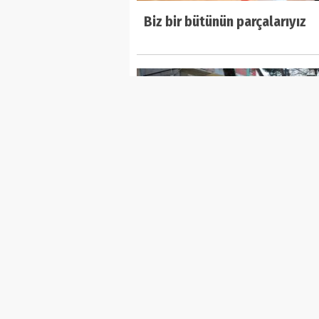
Biz bir bütünün parçalarıyız
'Herkes değişim için 31 Mart'ı
bekliyor'
Ana Sayfa
Foto Galeri
W
Genel Bağlantılar
Sayfalar