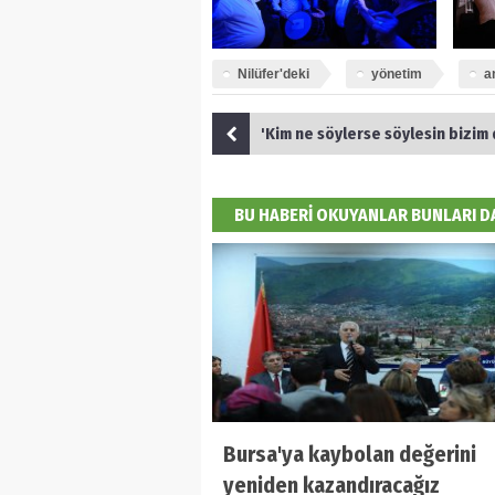
Nilüfer'deki
yönetim
a
'Kim ne söylerse söylesin bizim derdimiz
BU HABERİ OKUYANLAR BUNLARI 
Bursa'ya kaybolan değerini
yeniden kazandıracağız