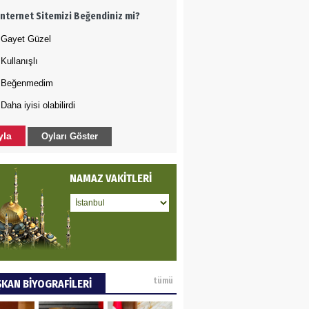
İnternet Sitemizi Beğendiniz mi?
rında bile rahat
kılmayan Şehzade
Gayet Güzel
Sultan
Kullanışlı
DET BULUZ
Beğenmedim
Daha iyisi olabilirdi
AZI - Sağlık
zminde önemli
yla
Oyları Göster
rı…
a GÜNEY
NAMAZ VAKİTLERİ
M DEĞİŞİKLİĞİNE KARŞI
A KENTLERİ NE
YOR(2)
AMETTİN TAŞDEMİR
tümü
KAN BİYOGRAFİLERİ
arasın 12 Eylül..