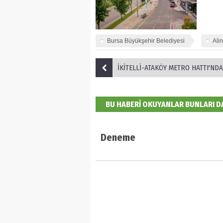
Bursa Büyükşehir Belediyesi
Ali
İKİTELLİ-ATAKÖY METRO HATTI'NDA TÜNEL KAZISI TA
BU HABERİ OKUYANLAR BUNLARI 
Deneme