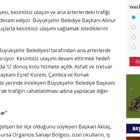
Yeni 
Bu pr
i, kesintisiz ulaşım ve ana arterlerdeki trafiği
hede
 devam ediyor. Büyükşehir Belediye Başkanı Alinur
şlarla kesintisiz ulaşımı sağlamak istediklerini
ALİ
 Büyükşehir Belediyesi tarafından ana arterlerde
Türki
kazan
ürüyor. Kesintisiz ulaşımı devam ettirmek hedefi
O
 ‘U’ dönüş kolu hizmete açıldı. Asfalt ve tretuar
e Başkanı Eşref Kurem, Çamlıca ve Konak
CAN
kte yerinde inceleyen Büyükşehir Belediye Başkanı
arak trafiğin rahatlatılması adına yapılacak diğer
Göko
ar”
a gelişen bir ilçe olduğunu söyleyen Başkan Aktaş,
BAŞ
ursa Organize Sanayi Bölgesi, özel okulların, iş