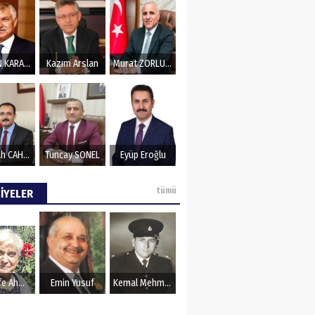
ZeydaN KARALAR
Kazım Arslan
Murat ZORLUOĞLU
Nurullah CAHAN
Tuncay SONEL
Eyüp Eroğlu
tümü
İYELER
Şerife Ahmet
Emin Yusuf
Kemal Mehmet Kanmaz