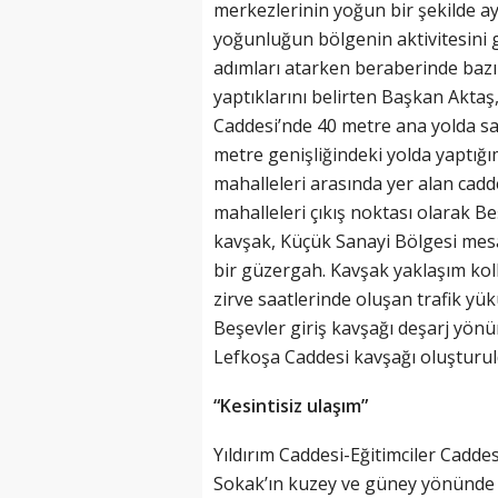
merkezlerinin yoğun bir şekilde 
yoğunluğun bölgenin aktivitesini gi
adımları atarken beraberinde bazı 
yaptıklarını belirten Başkan Aktaş, 
Caddesi’nde 40 metre ana yolda sağ
metre genişliğindeki yolda yaptığı
mahalleleri arasında yer alan cadde
mahalleleri çıkış noktası olarak B
kavşak, Küçük Sanayi Bölgesi mesai
bir güzergah. Kavşak yaklaşım koll
zirve saatlerinde oluşan trafik yü
Beşevler giriş kavşağı deşarj yönü
Lefkoşa Caddesi kavşağı oluşturul
“Kesintisiz ulaşım”
Yıldırım Caddesi-Eğitimciler Cadde
Sokak’ın kuzey ve güney yönünde 