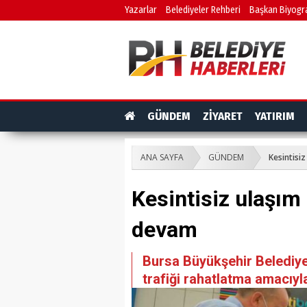
Yazarlar
Belediyeler Rehberi
Başkan Biyogra
GÜNDEM
ZİYARET
YATIRIM
ANA SAYFA
GÜNDEM
Kesintisiz
Kesintisiz ulaşım 
devam
Bursa Büyükşehir Belediyes
trafiği rahatlatma amacıyl