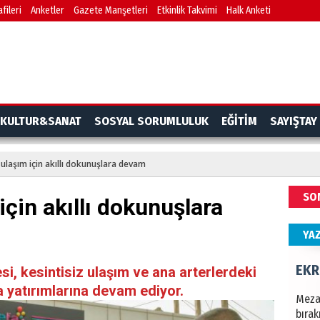
fileri
Anketler
Gazete Manşetleri
Etkinlik Takvimi
Halk Anketi
Türki
kazan
CAN
Göko
KULTUR&SANAT
SOSYAL SORUMLULUK
EĞİTİM
SAYIŞTAY
 ulaşım için akıllı dokunuşlara devam
NAM
SO
için akıllı dokunuşlara
Türk
Budu
YA
EKR
i, kesintisiz ulaşım ve ana arterlerdeki
a yatırımlarına devam ediyor.
Mezar
bıra