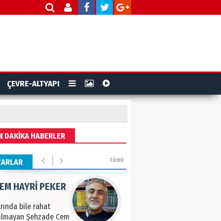
ye tarımla para
ır..
 PULAK
va Kontrolü..
ÇEVRE-ALTYAPI
IK KEMAL ZEYBEK
N DAKİKA HABERLER
çemiz: Ulusumuz:
numuz..
tümü
ZARLAR
EM HAYRİ PEKER
ında bile rahat
kılmayan Şehzade Cem