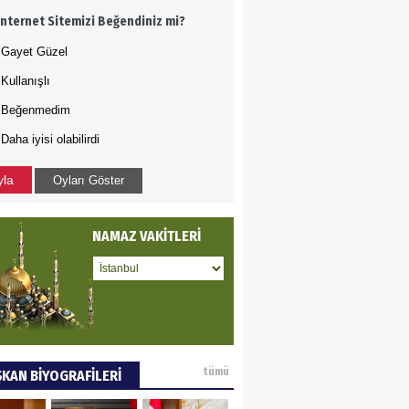
İnternet Sitemizi Beğendiniz mi?
oje ile neyi
fliyoruz?
Gayet Güzel
Kullanışlı
 BEKTAN
Beğenmedim
Daha iyisi olabilirdi
ye tarımla para
ır..
yla
Oyları Göster
 PULAK
NAMAZ VAKİTLERİ
va Kontrolü..
tümü
KAN BİYOGRAFİLERİ