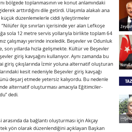
aynı bölgede toplanmasının ve konut anlamındaki
derek arttırdığını dile getirdi. Ulaşımla alakalı ana
küçük düzenlemelerle ciddi iyileştirmeler
“Nilüfer ilçe sınırları içerisinde yer alan Lefkoşe
a sola 12 metre servis yollarıyla birlikte toplam 64
mız çalışmayı yerinde inceledik. Beşevler ve Odunluk
, son yıllarda hızla gelişmekte. Kültür ve Beşevler
eşevler giriş kavşağını kullanıyor. Aynı zamanda bu
 giriş çıkışlarında İzmir yoluna alternatif oluşturan
arındaki kesit nedeniyle Beşevler giriş kavşağı
künü deşarj etmede yetersiz kalıyordu. Bu nedenle
TAZ
nde alternatif oluşturması amacıyla Eğitimciler-
du” dedi.
si arasında da bağlantı oluşturması için Akçay
tek yön olarak düzenlendiğini açıklayan Başkan