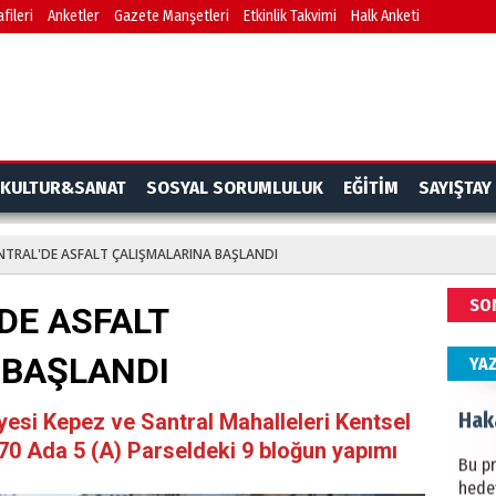
fileri
Anketler
Gazete Manşetleri
Etkinlik Takvimi
Halk Anketi
BAŞYA
önem
Ziy
İKLİM
KULTUR&SANAT
SOSYAL SORUMLULUK
EĞİTİM
SAYIŞTAY
DÜNY
YAPI
NTRAL'DE ASFALT ÇALIŞMALARINA BAŞLANDI
HÜS
SO
DE ASFALT
Kapka
 BAŞLANDI
YA
Hak
yesi Kepez ve Santral Mahalleleri Kentsel
0 Ada 5 (A) Parseldeki 9 bloğun yapımı
Bu pr
hede