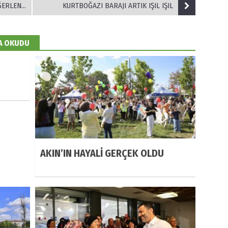
İRİLİYOR
KURTBOĞAZI BARAJI ARTIK IŞIL IŞIL
DA OKUDU
AKIN’IN HAYALİ GERÇEK OLDU