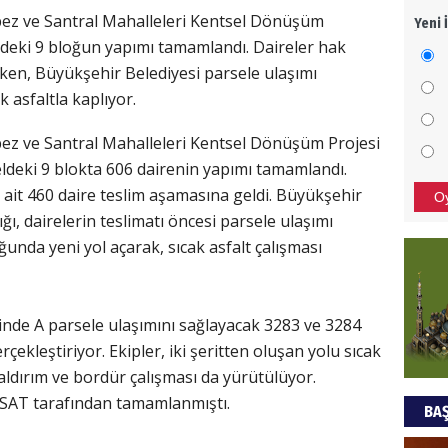
pez ve Santral Mahalleleri Kentsel Dönüşüm
Yeni 
Mezar
ldeki 9 bloğun yapımı tamamlandı. Daireler hak
bıra
rken, Büyükşehir Belediyesi parsele ulaşımı
Sult
k asfaltla kaplıyor.
NEC
ez ve Santral Mahalleleri Kentsel Dönüşüm Projesi
BAŞYA
eldeki 9 blokta 606 dairenin yapımı tamamlandı.
önem
 ait 460 daire teslim aşamasına geldi. Büyükşehir
O
ğı, dairelerin teslimatı öncesi parsele ulaşımı
nda yeni yol açarak, sıcak asfalt çalışması
Ziy
İKLİM
DÜNY
risinde A parsele ulaşımını sağlayacak 3283 ve 3284
YAPI
ekleştiriyor. Ekipler, iki şeritten oluşan yolu sıcak
HÜS
 kaldırım ve bordür çalışması da yürütülüyor.
ASAT tarafından tamamlanmıştı.
BAŞ
Kapka