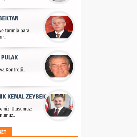
 BEKTAN
ye tarımla para
ır..
 PULAK
va Kontrolü..
IK KEMAL ZEYBEK
çemiz: Ulusumuz:
numuz..
KET
EM HAYRİ PEKER