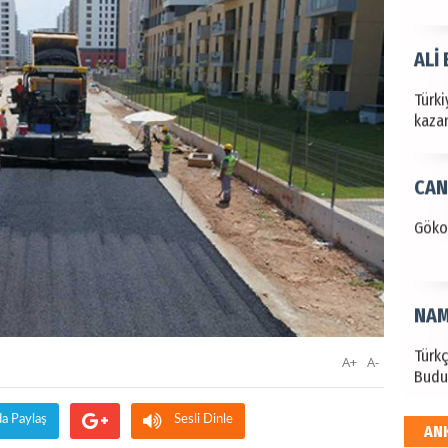
ALİ
Türki
kazan
CAN
Göko
NAM
Türk
A+
A-
Budu
da Paylaş
Sesli Dinle
AN
EKR