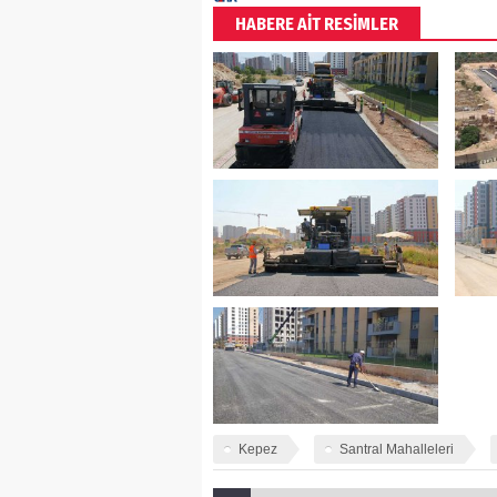
HABERE AİT RESİMLER
Kepez
Santral Mahalleleri