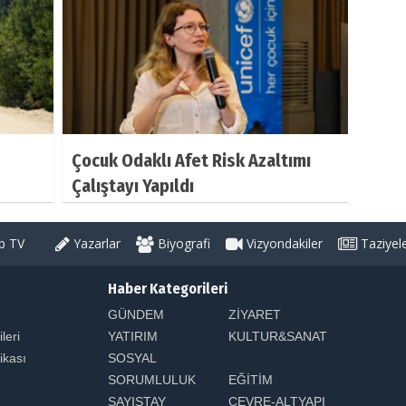
Çocuk Odaklı Afet Risk Azaltımı
Çalıştayı Yapıldı
 TV
Yazarlar
Biyografi
Vizyondakiler
Taziyel
Haber Kategorileri
GÜNDEM
ZİYARET
ileri
YATIRIM
KULTUR&SANAT
tikası
SOSYAL
SORUMLULUK
EĞİTİM
SAYIŞTAY
ÇEVRE-ALTYAPI