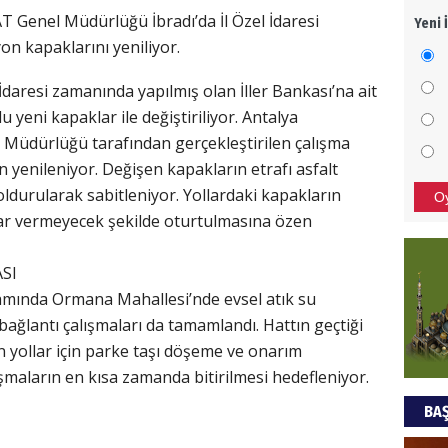
T Genel Müdürlüğü İbradı’da İl Özel İdaresi
Yeni 
Mezar
n kapaklarını yeniliyor.
bıra
Sult
l İdaresi zamanında yapılmış olan İller Bankası’na ait
yeni kapaklar ile değiştiriliyor. Antalya
NEC
 Müdürlüğü tarafından gerçekleştirilen çalışma
BAŞYA
enileniyor. Değişen kapakların etrafı asfalt
önem
oldurularak sabitleniyor. Yollardaki kapakların
O
rar vermeyecek şekilde oturtulmasına özen
Ziy
SI
İKLİM
amında Ormana Mahallesi’nde evsel atık su
DÜNY
ağlantı çalışmaları da tamamlandı. Hattın geçtiği
YAPI
 yollar için parke taşı döşeme ve onarım
HÜS
alışmaların en kısa zamanda bitirilmesi hedefleniyor.
BAŞ
Kapka