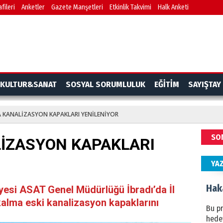
fileri
Anketler
Gazete Manşetleri
Etkinlik Takvimi
Halk Anketi
BAŞYA
önem
Ziy
İKLİM
KULTUR&SANAT
SOSYAL SORUMLULUK
EĞİTİM
SAYIŞTAY
DÜNY
YAPI
A KANALİZASYON KAPAKLARI YENİLENİYOR
HÜS
SO
LİZASYON KAPAKLARI
Kapka
YA
Hak
yesi ASAT Genel Müdürlüğü İbradı’da İl
alma eski kanalizasyon kapaklarını
Bu pr
hede