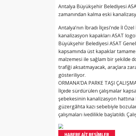
Antalya Büyükşehir Belediyesi ASA
zamanından kalma eski kanalizasyo
Antalya’nın İbradı İlçesi’nde İl Öze
kanalizasyon kapakları ASAT logolu 
Büyükşehir Belediyesi ASAT Genel
kapsamında üst kapaklar tamamen y
malzemesi ile sağlam bir şekilde d
trafiği aksatmayacak, araçlara za
gösteriliyor.
ORMANA’DA PARKE TAŞI ÇALIŞMA
İlçede sürdürülen çalışmalar kaps
şebekesinin kanalizasyon hattına b
güzergâhta kazı sebebiyle bozulan
çalışmaları ivedilikle başlatıldı. Ç
HABERE AİT RESİMLER