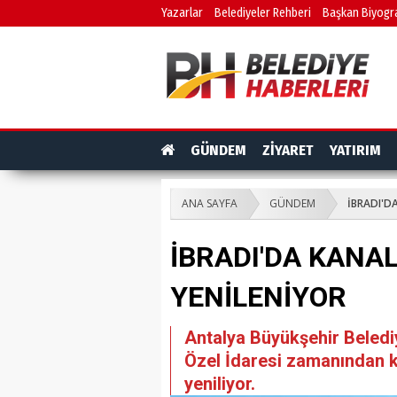
Yazarlar
Belediyeler Rehberi
Başkan Biyogra
GÜNDEM
ZİYARET
YATIRIM
ANA SAYFA
GÜNDEM
İBRADI'D
İBRADI'DA KANA
YENİLENİYOR
Antalya Büyükşehir Beledi
Özel İdaresi zamanından k
yeniliyor.