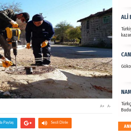
ALİ
Türki
kazan
CAN
Göko
NAM
Türk
A+
A-
Budu
da Paylaş
Sesli Dinle
AN
EKR