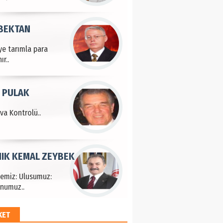
 BEKTAN
ye tarımla para
ır..
 PULAK
va Kontrolü..
IK KEMAL ZEYBEK
çemiz: Ulusumuz:
numuz..
KET
EM HAYRİ PEKER