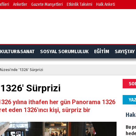
fileri
Anketler
Gazete Manşetleri
Etkinlik Takvimi
Halk Anketi
BAŞY
turi
başa
Ziy
İKLİ
KULTUR&SANAT
SOSYAL SORUMLULUK
EĞİTİM
SAYIŞTAY
DÜNY
YAPI
Müzesi'nde '1326' Sürprizi
HÜS
SO
'1326' Sürprizi
Kapk
YA
n 1326 yılına ithafen her gün Panorama 1326
et eden 1326'ıncı kişi, sürpriz bir
Hak
Bu pr
hede