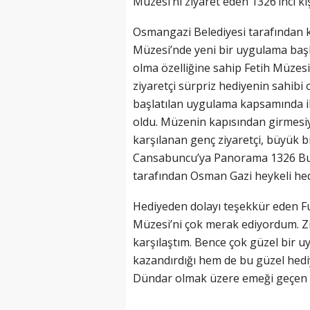
Müzesi’ni ziyaret eden 1326’ıncı ki
Osmangazi Belediyesi tarafından 
Müzesi’nde yeni bir uygulama baş
olma özelliğine sahip Fetih Müzesi’
ziyaretçi sürpriz hediyenin sahibi o
başlatılan uygulama kapsamında il
oldu. Müzenin kapısından girmesiyle
karşılanan genç ziyaretçi, büyük bi
Cansabuncu’ya Panorama 1326 Bu
tarafından Osman Gazi heykeli hedi
Hediyeden dolayı teşekkür eden 
Müzesi’ni çok merak ediyordum. Zi
karşılaştım. Bence çok güzel bir 
kazandırdığı hem de bu güzel hed
Dündar olmak üzere emeği geçen 