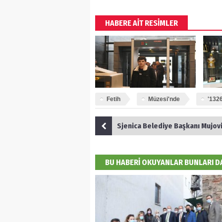
HABERE AİT RESİMLER
Fetih
Müzesi'nde
'1326
Sjenica Belediye Başkanı Mujovic'ten Dündar'
BU HABERİ OKUYANLAR BUNLARI 