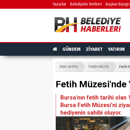
Yazarlar
Belediyeler Rehberi
Başkan Biyogra
GÜNDEM
ZİYARET
YATIRIM
ANA SAYFA
TARİH-MÜZE
Fetih 
Fetih Müzesi'nde 
Bursa'nın fetih tarihi ola
Bursa Fetih Müzesi'ni ziyar
hediyenin sahibi oluyor.