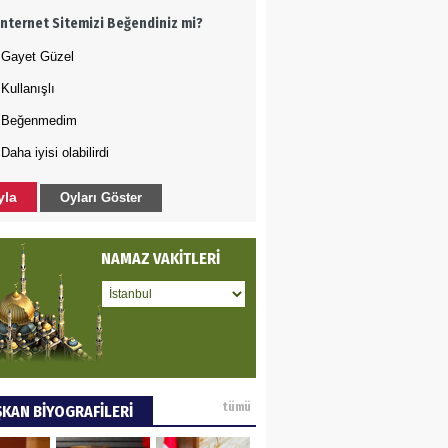
İnternet Sitemizi Beğendiniz mi?
rında bile rahat
kılmayan Şehzade
Gayet Güzel
Sultan
Kullanışlı
DET BULUZ
Beğenmedim
Daha iyisi olabilirdi
AZI - Sağlık
zminde önemli
yla
Oyları Göster
rı…
a GÜNEY
NAMAZ VAKİTLERİ
M DEĞİŞİKLİĞİNE KARŞI
A KENTLERİ NE
YOR(2)
AMETTİN TAŞDEMİR
tümü
KAN BİYOGRAFİLERİ
arasın 12 Eylül..