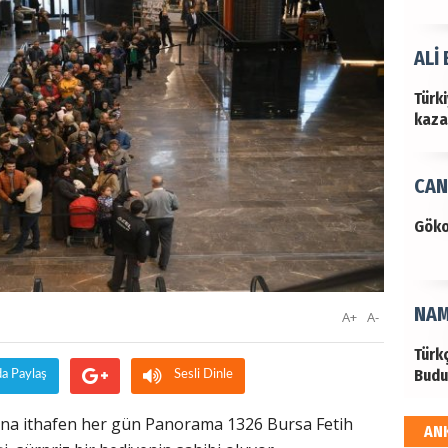
ALİ
Türk
kazan
CAN
Göko
NAM
A+
A-
Türk
Budu
da Paylaş
Sesli Dinle
ılına ithafen her gün Panorama 1326 Bursa Fetih
AN
EKR