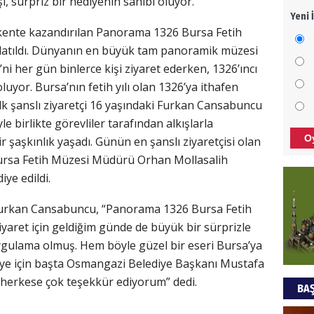
şi, sürpriz bir hediyenin sahibi oluyor.
Yeni 
Meza
kente kazandırılan Panorama 1326 Bursa Fetih
bıra
latıldı. Dünyanın en büyük tam panoramik müzesi
Cem 
ni her gün binlerce kişi ziyaret ederken, 1326’ıncı
NEC
luyor. Bursa’nın fetih yılı olan 1326’ya ithafen
k şanslı ziyaretçi 16 yaşındaki Furkan Cansabuncu
BAŞY
 birlikte görevliler tarafından alkışlarla
turi
O
r şaşkınlık yaşadı. Günün en şanslı ziyaretçisi olan
başa
rsa Fetih Müzesi Müdürü Orhan Mollasalih
Ziy
ye edildi.
İKLİ
Furkan Cansabuncu, “Panorama 1326 Bursa Fetih
DÜNY
yaret için geldiğim günde de büyük bir sürprizle
YAPI
uygulama olmuş. Hem böyle güzel bir eseri Bursa’ya
iye için başta Osmangazi Belediye Başkanı Mustafa
HÜS
herkese çok teşekkür ediyorum” dedi.
BAŞ
Kapk