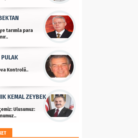
 BEKTAN
iye tarımla para
ır..
 PULAK
va Kontrolü..
IK KEMAL ZEYBEK
çemiz: Ulusumuz:
numuz..
KET
EM HAYRİ PEKER