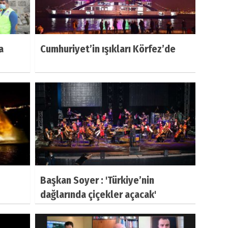
a
Cumhuriyet’in ışıkları Körfez’de
Başkan Soyer : 'Türkiye’nin
dağlarında çiçekler açacak'