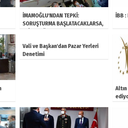
İMAMOĞLU'NDAN TEPKİ:
İBB 
SORUŞTURMA BAŞLATACAKLARSA,
AFİŞLE UĞRAŞMASINLAR, SOSYAL
MEDYA PAYLAŞIMLARIM HALA
Vali ve Başkan'dan Pazar Yerleri
ORADA
Denetimi
n
Altın
ediy