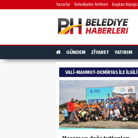
Yazarlar
Belediyeler Rehberi
Başkan Biyogra
GÜNDEM
ZİYARET
YATIRIM
VALI-MAHMUT-DEMIRTAS ILE ILGIL