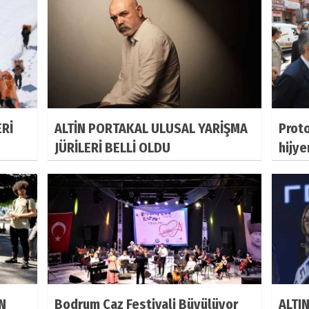
ERİ
ALTİN PORTAKAL ULUSAL YARİŞMA
Prot
JÜRİLERİ BELLİ OLDU
hijye
N
Bodrum Caz Festivali Büyülüyor
ALTI