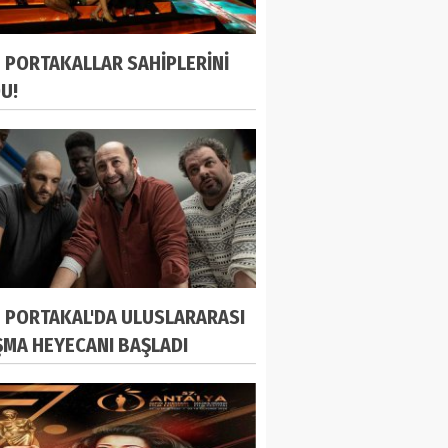
N PORTAKALLAR SAHİPLERİNİ
U!
N PORTAKAL'DA ULUSLARARASI
ŞMA HEYECANI BAŞLADI