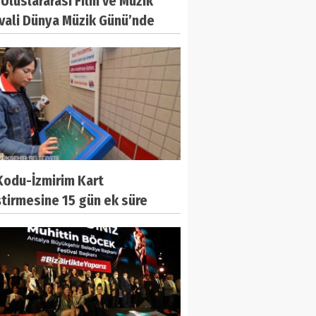
 Uluslararası Film ve Müzik
vali Dünya Müzik Günü’nde
yor
Kodu-İzmirim Kart
tirmesine 15 gün ek süre