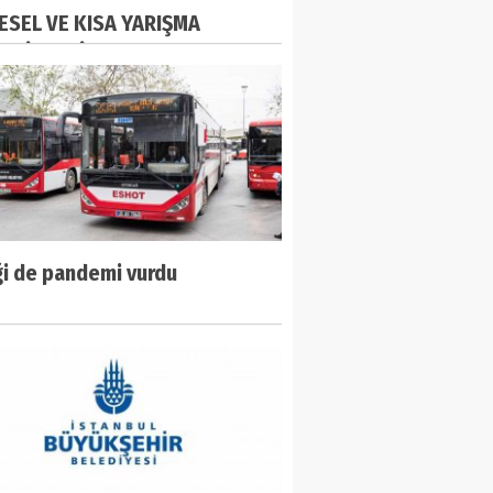
ESEL VE KISA YARIŞMA
ERİ BELLİ OLDU!
ği de pandemi vurdu