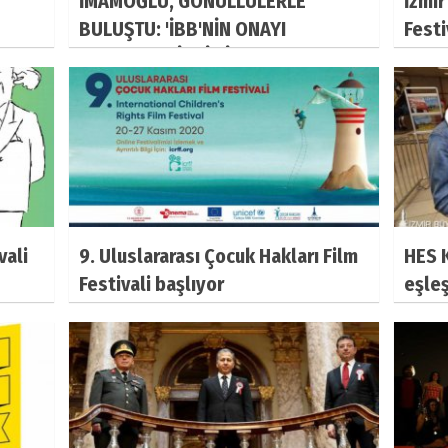
İMAMOĞLU, GÖNÜLLÜLERLE
İzmir
BULUŞTU: 'İBB'NİN ONAYI
Festi
OLMADAN HİÇBİR İMALATA
başlı
GİRİLEMEZ'
vali
9. Uluslararası Çocuk Hakları Film
HES 
Festivali başlıyor
eşleş