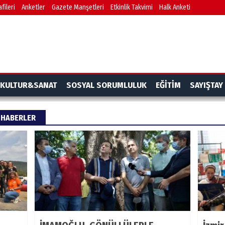
fileri
Anketler
Gazete Manşetleri
Etkinlik Takvimi
Halk Anketi
KULTUR&SANAT
SOSYAL SORUMLULUK
EĞİTİM
SAYIŞTAY
I HABERLER