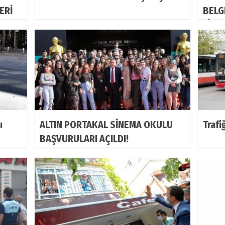
ERİ
BELG
FİLML
ı
ALTIN PORTAKAL SİNEMA OKULU
Trafi
BAŞVURULARI AÇILDI!