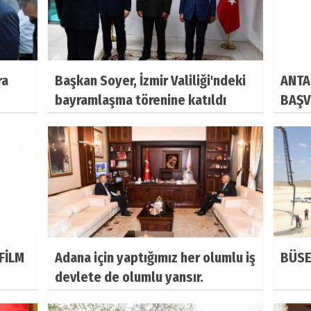
ra
Başkan Soyer, İzmir Valiliği'ndeki
ANTA
bayramlaşma törenine katıldı
BAŞV
FİLM
Adana için yaptığımız her olumlu iş
BÜSE
devlete de olumlu yansır.