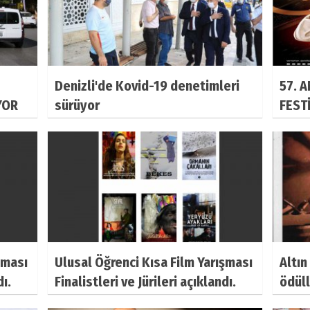
Denizli'de Kovid-19 denetimleri
57. 
YOR
sürüyor
FESTİ
KARŞ
şması
Ulusal Öğrenci Kısa Film Yarışması
Altı
dı.
Finalistleri ve Jürileri açıklandı.
ödüll