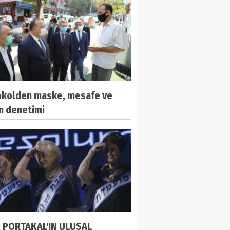
okolden maske, mesafe ve
n denetimi
N PORTAKAL'IN ULUSAL