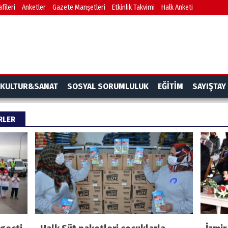
fileri
Anketler
Gazete Manşetleri
Etkinlik Takvimi
Halk Anketi
KULTUR&SANAT
SOSYAL SORUMLULUK
EĞİTİM
SAYIŞTAY
ERLER