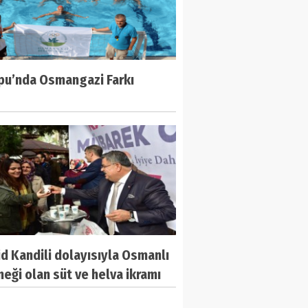
pu’nda Osmangazi Farkı
d Kandili dolayısıyla Osmanlı
eği olan süt ve helva ikramı
dı.