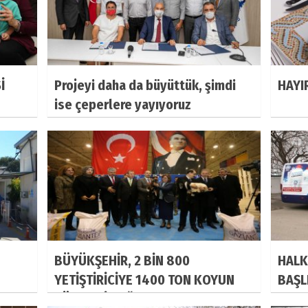
İ
Projeyi daha da büyüttük, şimdi
HAYI
ise çeperlere yayıyoruz
BÜYÜKŞEHİR, 2 BİN 800
HALK
YETİŞTİRİCİYE 1400 TON KOYUN
BAŞL
SÜT YEMİ DAĞITTI