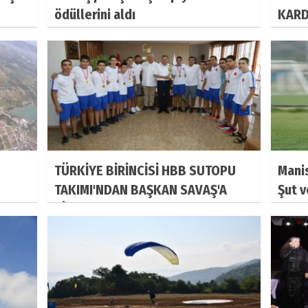
ödüllerini aldı
KARD
TÜRKİYE BİRİNCİSİ HBB SUTOPU
Mani
TAKIMI'NDAN BAŞKAN SAVAŞ'A
Şut v
ZİYARET