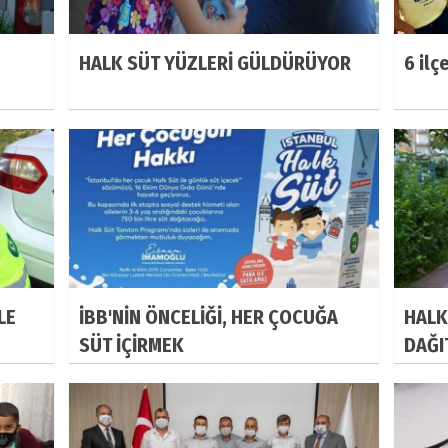
HALK SÜT YÜZLERİ GÜLDÜRÜYOR
6 ilç
LE
İBB'NİN ÖNCELİĞİ, HER ÇOCUĞA
HALK
SÜT İÇİRMEK
DAĞI