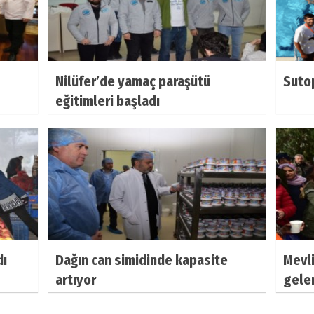
Nilüfer’de yamaç paraşütü
Suto
eğitimleri başladı
dı
Dağın can simidinde kapasite
Mevli
artıyor
gelen
yapıl