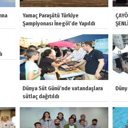
rına
Yamaç Paraşütü Türkiye
ÇAYÖ
Şampiyonası İnegöl’de Yapıldı
ŞENL
ı
Dünya Süt Günü’nde vatandaşlara
Dünya
sütlaç dağıtıldı