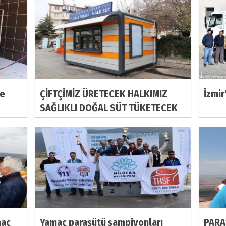
ne
ÇİFTÇİMİZ ÜRETECEK HALKIMIZ
İzmir
SAĞLIKLI DOĞAL SÜT TÜKETECEK
maç
Yamaç paraşütü şampiyonları
PARA