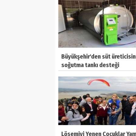
Büyükşehir'den süt üreticisi
soğutma tankı desteği
Lösemiyi Yenen Çocuklar Ya