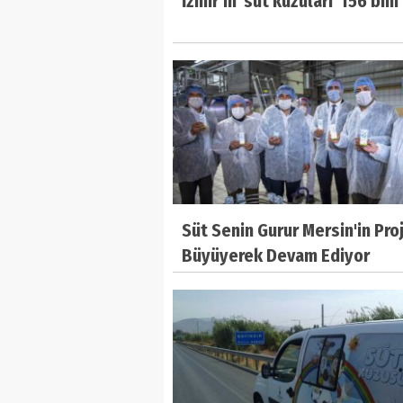
İzmir’in 'süt kuzuları' 156 bini
Süt Senin Gurur Mersin'in Pro
Büyüyerek Devam Ediyor