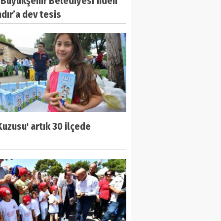
r Büyükşehir Belediyesi’nden
dır’a dev tesis
Kuzusu' artık 30 ilçede