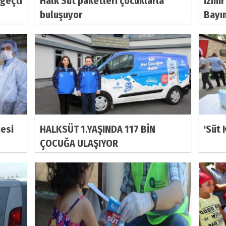
 geçti
Halk Süt paketleri çocuklarla
İzmi
buluşuyor
Bayın
jesi
HALKSÜT 1.YAŞINDA 117 BİN
'Süt 
ÇOCUĞA ULAŞIYOR