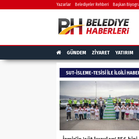
Yazarlar
Belediyeler Rehberi
Başkan Biyogra
GÜNDEM
ZİYARET
YATIRIM
SUT-ISLEME-TESISI ILE ILGILI HAB