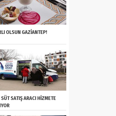
RLI OLSUN GAZİANTEP!
 SÜT SATIŞ ARACI HİZMETE
IYOR