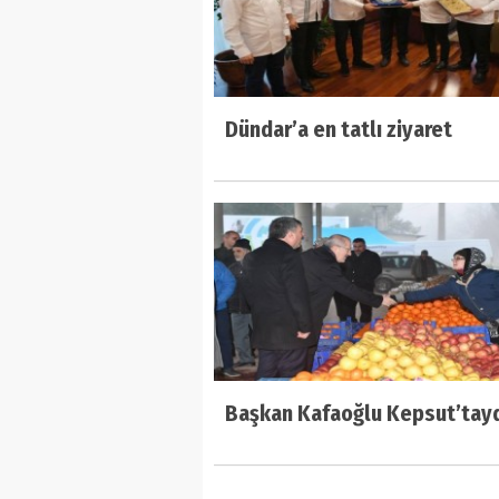
Dündar’a en tatlı ziyaret
Başkan Kafaoğlu Kepsut’tay