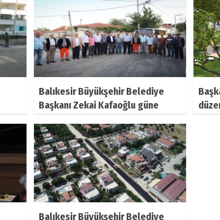
Balıkesir Büyükşehir Belediye
Başk
Başkanı Zekai Kafaoğlu güne
düzen
Havran ilçesinden başladı. Sabah
Olağa
saatlerinde yola çıkan Kafaoğlu
sonr
ilk olarak Havran ilçesinde
ekibi
vatandaşlarla sabah namazını eda
Balık
etti ve daha son
Başk
Bele
Balıkesir Büyükşehir Belediye