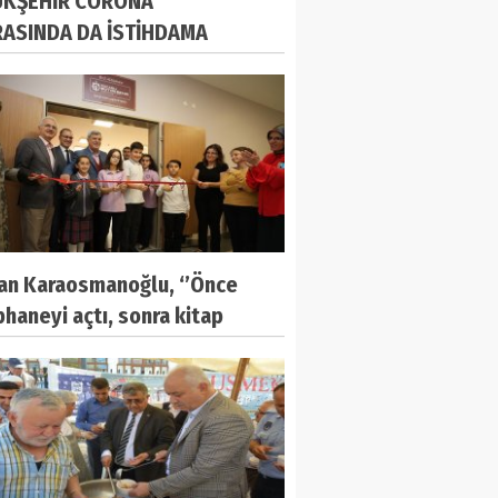
KŞEHİR CORONA
ASINDA DA İSTİHDAMA
EK OLACAK
an Karaosmanoğlu, ‘’Önce
haneyi açtı, sonra kitap
u’’