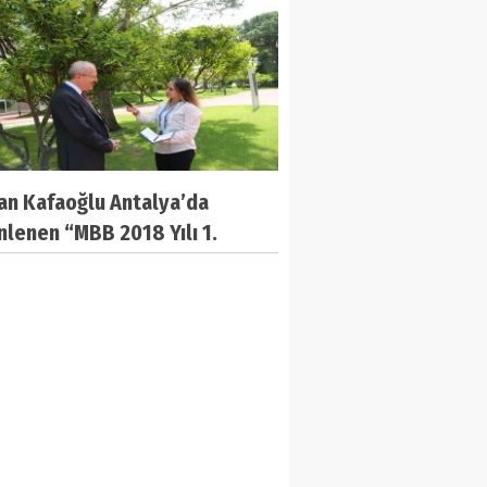
an Kafaoğlu Antalya’da
lenen “MBB 2018 Yılı 1.
n Meclis Toplantısı
asında BelediyeDeniz
nin sorularını yanıtladı.
esir Büyükşehir Belediye
anı Zekai Kafaoğlu’nun
di