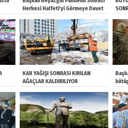
üstü
Başkan Beyazgül Pandemi Sonrası
BÜYÜ
Herkesi Halfeti'yi Görmeye Davet
SONR
Etti
DEST
A
KAR YAĞIŞI SONRASI KIRILAN
Başk
AĞAÇLAR KALDIRILIYOR
kütüp
okud