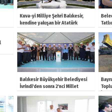
Kuva-yi Milliye Şehri Balıkesir,
Beled
kendine yakışan bir Atatürk
Tatlı
ından
heykeline kavuşuyor. Çamlık
dola
ye
Tepesi'nde bulunan ve 1980'den
önün
l
ü
sonra yapılan yaklaşık 5 metre
vatan
di ve
yüksekliğindeki heykelin yerine,
bulu
eskisinin 2 katı
Balıkesir Büyükşehir Belediyesi
Bayr
İvrindi'den sonra 2'nci Millet
Topl
Parkı'nın temelini Havran'a attı.
İşlem