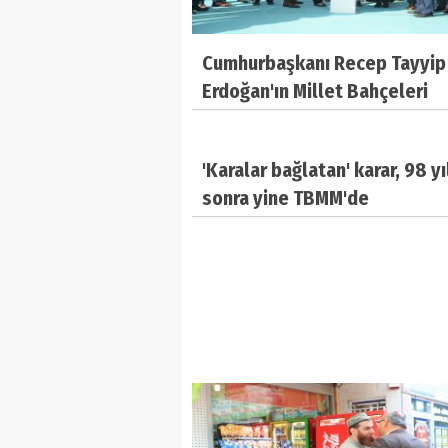
Cumhurbaşkanı Recep Tayyip
Erdoğan'ın Millet Bahçeleri
projelerini açıklamasının ard
Balıkesir Büyükşehir Beledi
'Karalar bağlatan' karar, 98 yı
Başkanı Zekai Kafaoğlu, 3'nc
sonra yine TBMM'de
Millet Parkı'nın temelini İvrin
Havran'dan so