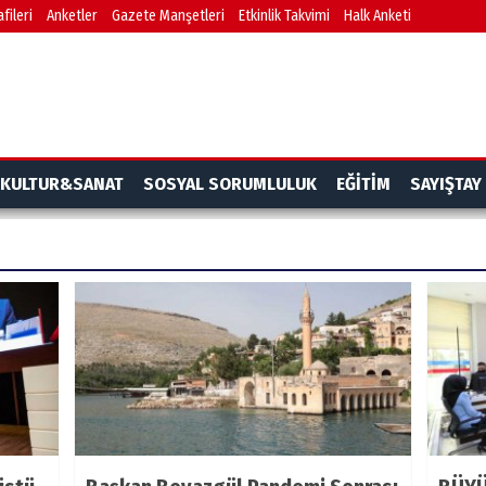
fileri
Anketler
Gazete Manşetleri
Etkinlik Takvimi
Halk Anketi
KULTUR&SANAT
SOSYAL SORUMLULUK
EĞİTİM
SAYIŞTAY