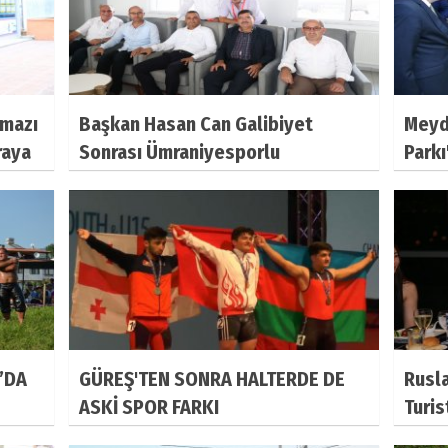
amazı
Başkan Hasan Can Galibiyet
Meyda
raya
Sonrası Ümraniyesporlu
Parkı
Futbolcularla Bir Araya Geldi
’DA
GÜREŞ'TEN SONRA HALTERDE DE
Rusla
ASKİ SPOR FARKI
Turis