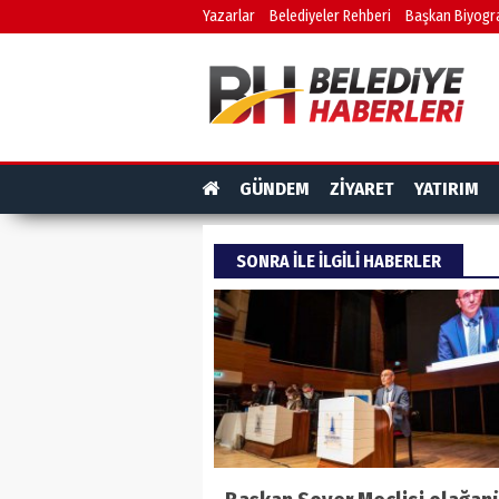
Yazarlar
Belediyeler Rehberi
Başkan Biyogra
GÜNDEM
ZİYARET
YATIRIM
SONRA ILE ILGILI HABERLER