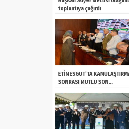
Başkan Soyer Meclisi olağan
toplantıya çağırdı
ETİMESGUT’TA KAMULAŞTIRM
SONRASI MUTLU SON…