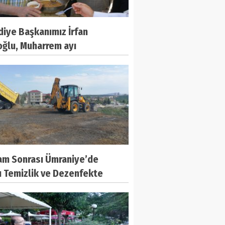
iye Başkanımız İrfan
oğlu, Muharrem ayı
yısıyla Merkez Durdubey Cami
de cuma namazı sonrası
daşlarımıza aşure ikramında
ndu.
am Sonrası Ümraniye’de
u Temizlik ve Dezenfekte
leri Yapıldı